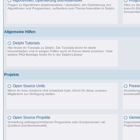
Algorithmen, Optimierung und Assembler
Progr
Fragen zu Algorithmen (implementierte / abstrakte), der Optimierung von
Alles zu d
Algorithmen und Programmen, außerdem zum Thema Assembler in Delphi.
braucht (De
Setuperstel
13.241 Beiträge, zuletzt: Mo 17.11.25 03:06
Allgemeine Hilfen
Delphi Tutorials
Hier findet ihr Tutorials zu Delphi. Die Tutorials könnt ihr direkt
herunterladen und in einigen Fällen auch im Forum direkt ansehen. Viele
weitere FAQ-Beiträge findet Ihr in der
Delphi-Library
!
1.706 Beiträge, zuletzt: Mo 11.09.17 07:44
Projekte
Open Source Units
Freew
Wenn Ihr eine nützliche Unit entwickelt habt, könnt Ihr diese unseren
Vorstellun
Mitgliedern zur Verfügung stellen.
kommerziell
2.288 Beiträge, zuletzt: So 26.04.26 10:14
Open Source Projekte
Gemei
Vorstellung selbstgeschriebener Programme oder Komponenten mit
Organisati
Quelltext (nichtkommerziell).
Projekt has
9.083 Beiträge, zuletzt: Di 22.04.25 17:06