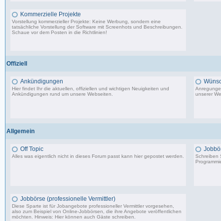
Kommerzielle Projekte
Vorstellung kommerzieller Projekte: Keine Werbung, sondern eine
tatsächliche Vorstellung der Software mit Screenhots und Beschreibungen.
Schaue vor dem Posten in die Richtlinien!
198 Beiträge, zuletzt: Do 18.06.20 11:31
Offiziell
Ankündigungen
Wünsc
Hier findet Ihr die aktuellen, offiziellen und wichtigen Neuigkeiten und
Anregungen
Ankündigungen rund um unsere Webseiten.
unserer We
8.553 Beiträge, zuletzt: Di 20.08.19 17:27
Allgemein
Off Topic
Jobbö
Alles was eigentlich nicht in dieses Forum passt kann hier gepostet werden.
Schreiben S
Programmie
87.549 Beiträge, zuletzt: Do 18.12.25 19:15
Jobbörse (professionelle Vermittler)
Diese Sparte ist für Jobangebote professioneller Vermittler vorgesehen,
also zum Beispiel von Online-Jobbörsen, die ihre Angebote veröffentlichen
möchten. Hinweis: Hier können auch Gäste schreiben.