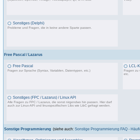
37.356 Beiträge, zuletzt: Do 10.04.25 18:55
Sonstiges (Delphi)
Probleme und Fragen, die in keine andere Sparte passen.
85.181 Beiträge, zuletzt: Fr 12.09.25 09:09
Free Pascal / Lazarus
Free Pascal
LCL-K
Fragen zur Sprache (Syntax, Variablen, Datentypen, etc.)
Fragen zu 
etc.
132 Beiträge, zuletzt: Sa 15.07.23 12:49
Sonstiges (FPC / Lazarus) / Linux API
Alle Fragen zu FPC / Lazarus, die sonst nirgendwo hin passen. Hier darf
auch zur Linux-API und linuxspezifischen Libs wie LibC gefragt werden.
587 Beiträge, zuletzt: So 05.01.25 12:18
Sonstige Programmierung
(siehe auch:
Sonstige Programmierung FAQ - Häufig