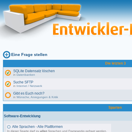
Eine Frage stellen
Die letzten 3
SQLite Datensatz löschen
in
Datenbanken
Suche SFTP
in
Internet / Netzwerk
Gibt es Euch noch?
in
Wünsche, Anregungen & Kritik
Sparten
Software-Entwicklung
Alle Sprachen - Alle Plattformen
In dieser Sparte darf zu
allen
Sprachen und Frameworks gefragt werden.