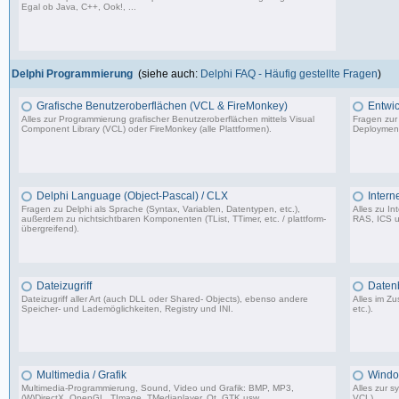
Egal ob Java, C++, Ook!, ...
967 Beiträge, zuletzt: Sa 11.04.26 15:57
Delphi Programmierung
(siehe auch:
Delphi FAQ - Häufig gestellte Fragen
)
Grafische Benutzeroberflächen (VCL & FireMonkey)
Entwic
Alles zur Programmierung grafischer Benutzeroberflächen mittels Visual
Fragen zur
Component Library (VCL) oder FireMonkey (alle Plattformen).
Deployment
85.478 Beiträge, zuletzt: Mo 17.11.25 18:59
Delphi Language (Object-Pascal) / CLX
Intern
Fragen zu Delphi als Sprache (Syntax, Variablen, Datentypen, etc.),
Alles zu I
außerdem zu nichtsichtbaren Komponenten (TList, TTimer, etc. / plattform-
RAS, ICS u
übergreifend).
64.473 Beiträge, zuletzt: Do 26.03.26 11:10
Dateizugriff
Daten
Dateizugriff aller Art (auch DLL oder Shared- Objects), ebenso andere
Alles im 
Speicher- und Lademöglichkeiten, Registry und INI.
etc.).
36.414 Beiträge, zuletzt: Do 04.12.25 12:40
Multimedia / Grafik
Windo
Multimedia-Programmierung, Sound, Video und Grafik: BMP, MP3,
Alles zur 
(W)DirectX, OpenGL, TImage, TMediaplayer, Qt, GTK usw.
VCL).