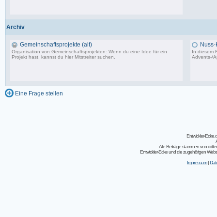
502 Beiträge, zuletzt: Do 04.05.23 10:43
Archiv
Gemeinschaftsprojekte (alt)
Nuss-
Organisation von Gemeinschaftsprojekten: Wenn du eine Idee für ein
In diesem F
Projekt hast, kannst du hier Mitstreiter suchen.
Advents-/A
243 Beiträge, zuletzt: So 07.08.11 02:30
Eine Frage stellen
Entwickler-Ecke
Alle Beiträge stammen von dritt
Entwickler-Ecke und die zugehörigen Webseit
Impressum
|
Dat