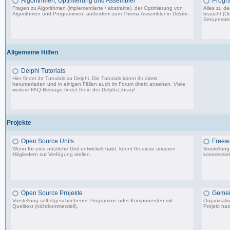
Algorithmen, Optimierung und Assembler
Progr
Fragen zu Algorithmen (implementierte / abstrakte), der Optimierung von
Alles zu d
Algorithmen und Programmen, außerdem zum Thema Assembler in Delphi.
braucht (De
Setuperstel
13.241 Beiträge, zuletzt: Mo 17.11.25 03:06
Allgemeine Hilfen
Delphi Tutorials
Hier findet ihr Tutorials zu Delphi. Die Tutorials könnt ihr direkt
herunterladen und in einigen Fällen auch im Forum direkt ansehen. Viele
weitere FAQ-Beiträge findet Ihr in der
Delphi-Library
!
1.706 Beiträge, zuletzt: Mo 11.09.17 07:44
Projekte
Open Source Units
Freew
Wenn Ihr eine nützliche Unit entwickelt habt, könnt Ihr diese unseren
Vorstellun
Mitgliedern zur Verfügung stellen.
kommerziell
2.288 Beiträge, zuletzt: So 26.04.26 10:14
Open Source Projekte
Gemei
Vorstellung selbstgeschriebener Programme oder Komponenten mit
Organisati
Quelltext (nichtkommerziell).
Projekt has
9.083 Beiträge, zuletzt: Di 22.04.25 17:06