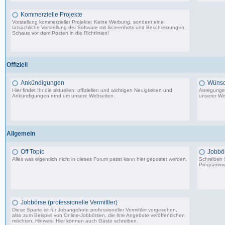
Kommerzielle Projekte
Vorstellung kommerzieller Projekte: Keine Werbung, sondern eine
tatsächliche Vorstellung der Software mit Screenhots und Beschreibungen.
Schaue vor dem Posten in die Richtlinien!
198 Beiträge, zuletzt: Do 18.06.20 11:31
Offiziell
Ankündigungen
Wünsc
Hier findet Ihr die aktuellen, offiziellen und wichtigen Neuigkeiten und
Anregungen
Ankündigungen rund um unsere Webseiten.
unserer We
8.553 Beiträge, zuletzt: Di 20.08.19 17:27
Allgemein
Off Topic
Jobbö
Alles was eigentlich nicht in dieses Forum passt kann hier gepostet werden.
Schreiben S
Programmie
87.549 Beiträge, zuletzt: Do 18.12.25 19:15
Jobbörse (professionelle Vermittler)
Diese Sparte ist für Jobangebote professioneller Vermittler vorgesehen,
also zum Beispiel von Online-Jobbörsen, die ihre Angebote veröffentlichen
möchten. Hinweis: Hier können auch Gäste schreiben.