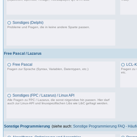
37.356 Beiträge, zuletzt: Do 10.04.25 18:55
Sonstiges (Delphi)
Probleme und Fragen, die in keine andere Sparte passen.
85.181 Beiträge, zuletzt: Fr 12.09.25 09:09
Free Pascal / Lazarus
Free Pascal
LCL-K
Fragen zur Sprache (Syntax, Variablen, Datentypen, etc.)
Fragen zu 
etc.
132 Beiträge, zuletzt: Sa 15.07.23 12:49
Sonstiges (FPC / Lazarus) / Linux API
Alle Fragen zu FPC / Lazarus, die sonst nirgendwo hin passen. Hier darf
auch zur Linux-API und linuxspezifischen Libs wie LibC gefragt werden.
587 Beiträge, zuletzt: So 05.01.25 12:18
Sonstige Programmierung
(siehe auch:
Sonstige Programmierung FAQ - Häufig