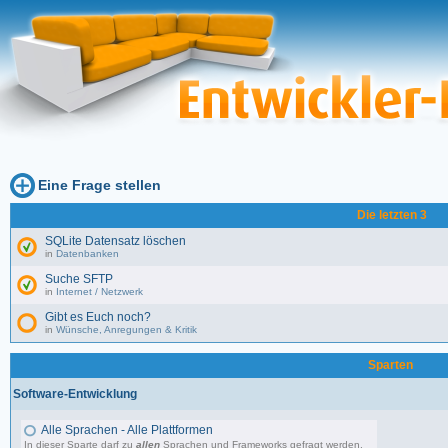
Eine Frage stellen
Die letzten 3
SQLite Datensatz löschen
in
Datenbanken
Suche SFTP
in
Internet / Netzwerk
Gibt es Euch noch?
in
Wünsche, Anregungen & Kritik
Sparten
Software-Entwicklung
Alle Sprachen - Alle Plattformen
In dieser Sparte darf zu
allen
Sprachen und Frameworks gefragt werden.