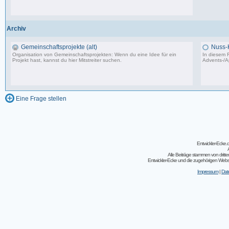
502 Beiträge, zuletzt: Do 04.05.23 10:43
Archiv
Gemeinschaftsprojekte (alt)
Nuss-
Organisation von Gemeinschaftsprojekten: Wenn du eine Idee für ein
In diesem F
Projekt hast, kannst du hier Mitstreiter suchen.
Advents-/A
243 Beiträge, zuletzt: So 07.08.11 02:30
Eine Frage stellen
Entwickler-Ecke
Alle Beiträge stammen von dritt
Entwickler-Ecke und die zugehörigen Webseit
Impressum
|
Dat