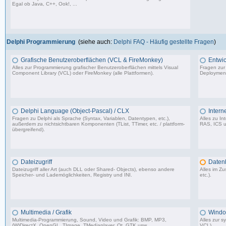
Egal ob Java, C++, Ook!, ...
967 Beiträge, zuletzt: Sa 11.04.26 15:57
Delphi Programmierung
(siehe auch:
Delphi FAQ - Häufig gestellte Fragen
)
Grafische Benutzeroberflächen (VCL & FireMonkey)
Entwic
Alles zur Programmierung grafischer Benutzeroberflächen mittels Visual
Fragen zur
Component Library (VCL) oder FireMonkey (alle Plattformen).
Deployment
85.478 Beiträge, zuletzt: Mo 17.11.25 18:59
Delphi Language (Object-Pascal) / CLX
Intern
Fragen zu Delphi als Sprache (Syntax, Variablen, Datentypen, etc.),
Alles zu I
außerdem zu nichtsichtbaren Komponenten (TList, TTimer, etc. / plattform-
RAS, ICS u
übergreifend).
64.473 Beiträge, zuletzt: Do 26.03.26 11:10
Dateizugriff
Daten
Dateizugriff aller Art (auch DLL oder Shared- Objects), ebenso andere
Alles im 
Speicher- und Lademöglichkeiten, Registry und INI.
etc.).
36.414 Beiträge, zuletzt: Do 04.12.25 12:40
Multimedia / Grafik
Windo
Multimedia-Programmierung, Sound, Video und Grafik: BMP, MP3,
Alles zur 
(W)DirectX, OpenGL, TImage, TMediaplayer, Qt, GTK usw.
VCL).