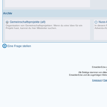
502 Beiträge, zuletzt: Do 04.05.23 10:43
Archiv
Gemeinschaftsprojekte (alt)
Nuss-
Organisation von Gemeinschaftsprojekten: Wenn du eine Idee für ein
In diesem F
Projekt hast, kannst du hier Mitstreiter suchen.
Advents-/A
243 Beiträge, zuletzt: So 07.08.11 02:30
Eine Frage stellen
Entwickler-Ecke
Alle Beiträge stammen von dritt
Entwickler-Ecke und die zugehörigen Webseit
Impressum
|
Dat