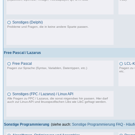
37.356 Beiträge, zuletzt: Do 10.04.25 18:55
Sonstiges (Delphi)
Probleme und Fragen, die in keine andere Sparte passen.
85.181 Beiträge, zuletzt: Fr 12.09.25 09:09
Free Pascal / Lazarus
Free Pascal
LCL-K
Fragen zur Sprache (Syntax, Variablen, Datentypen, etc.)
Fragen zu 
etc.
132 Beiträge, zuletzt: Sa 15.07.23 12:49
Sonstiges (FPC / Lazarus) / Linux API
Alle Fragen zu FPC / Lazarus, die sonst nirgendwo hin passen. Hier darf
auch zur Linux-API und linuxspezifischen Libs wie LibC gefragt werden.
587 Beiträge, zuletzt: So 05.01.25 12:18
Sonstige Programmierung
(siehe auch:
Sonstige Programmierung FAQ - Häufig