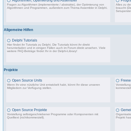
Algorithmen, Optimierung und Assembler
Progr
Fragen zu Algorithmen (implementierte / abstrakte), der Optimierung von
Alles zu d
Algorithmen und Programmen, außerdem zum Thema Assembler in Delphi.
braucht (De
Setuperstel
13.241 Beiträge, zuletzt: Mo 17.11.25 03:06
Allgemeine Hilfen
Delphi Tutorials
Hier findet ihr Tutorials zu Delphi. Die Tutorials könnt ihr direkt
herunterladen und in einigen Fällen auch im Forum direkt ansehen. Viele
weitere FAQ-Beiträge findet Ihr in der
Delphi-Library
!
1.706 Beiträge, zuletzt: Mo 11.09.17 07:44
Projekte
Open Source Units
Freew
Wenn Ihr eine nützliche Unit entwickelt habt, könnt Ihr diese unseren
Vorstellun
Mitgliedern zur Verfügung stellen.
kommerziell
2.288 Beiträge, zuletzt: So 26.04.26 10:14
Open Source Projekte
Gemei
Vorstellung selbstgeschriebener Programme oder Komponenten mit
Organisati
Quelltext (nichtkommerziell).
Projekt has
9.083 Beiträge, zuletzt: Di 22.04.25 17:06