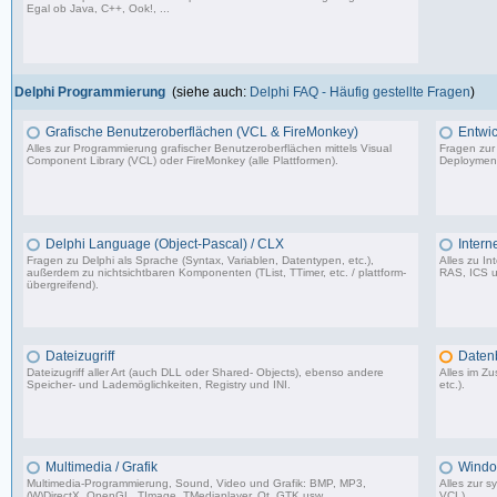
Egal ob Java, C++, Ook!, ...
967 Beiträge, zuletzt: Sa 11.04.26 15:57
Delphi Programmierung
(siehe auch:
Delphi FAQ - Häufig gestellte Fragen
)
Grafische Benutzeroberflächen (VCL & FireMonkey)
Entwic
Alles zur Programmierung grafischer Benutzeroberflächen mittels Visual
Fragen zur
Component Library (VCL) oder FireMonkey (alle Plattformen).
Deployment
85.478 Beiträge, zuletzt: Mo 17.11.25 18:59
Delphi Language (Object-Pascal) / CLX
Intern
Fragen zu Delphi als Sprache (Syntax, Variablen, Datentypen, etc.),
Alles zu I
außerdem zu nichtsichtbaren Komponenten (TList, TTimer, etc. / plattform-
RAS, ICS u
übergreifend).
64.473 Beiträge, zuletzt: Do 26.03.26 11:10
Dateizugriff
Daten
Dateizugriff aller Art (auch DLL oder Shared- Objects), ebenso andere
Alles im 
Speicher- und Lademöglichkeiten, Registry und INI.
etc.).
36.414 Beiträge, zuletzt: Do 04.12.25 12:40
Multimedia / Grafik
Windo
Multimedia-Programmierung, Sound, Video und Grafik: BMP, MP3,
Alles zur 
(W)DirectX, OpenGL, TImage, TMediaplayer, Qt, GTK usw.
VCL).