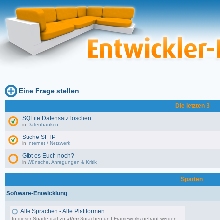
Eine Frage stellen
Die letzten 3
SQLite Datensatz löschen
in
Datenbanken
Suche SFTP
in
Internet / Netzwerk
Gibt es Euch noch?
in
Wünsche, Anregungen & Kritik
Sparten
Software-Entwicklung
Alle Sprachen - Alle Plattformen
In dieser Sparte darf zu
allen
Sprachen und Frameworks gefragt werden.