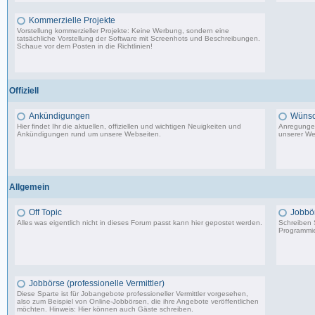
Kommerzielle Projekte
Vorstellung kommerzieller Projekte: Keine Werbung, sondern eine
tatsächliche Vorstellung der Software mit Screenhots und Beschreibungen.
Schaue vor dem Posten in die Richtlinien!
198 Beiträge, zuletzt: Do 18.06.20 11:31
Offiziell
Ankündigungen
Wünsc
Hier findet Ihr die aktuellen, offiziellen und wichtigen Neuigkeiten und
Anregungen
Ankündigungen rund um unsere Webseiten.
unserer We
8.553 Beiträge, zuletzt: Di 20.08.19 17:27
Allgemein
Off Topic
Jobbö
Alles was eigentlich nicht in dieses Forum passt kann hier gepostet werden.
Schreiben S
Programmie
87.549 Beiträge, zuletzt: Do 18.12.25 19:15
Jobbörse (professionelle Vermittler)
Diese Sparte ist für Jobangebote professioneller Vermittler vorgesehen,
also zum Beispiel von Online-Jobbörsen, die ihre Angebote veröffentlichen
möchten. Hinweis: Hier können auch Gäste schreiben.