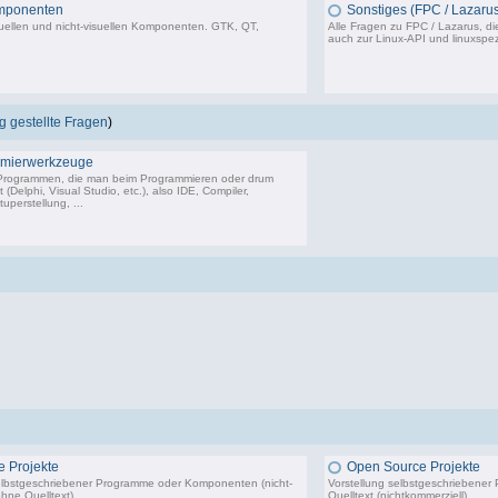
mponenten
Sonstiges (FPC / Lazarus
uellen und nicht-visuellen Komponenten. GTK, QT,
Alle Fragen zu FPC / Lazarus, di
auch zur Linux-API und linuxspez
50 Beiträge, zuletzt: Mi 16.03.22 20:21
5
 gestellte Fragen
)
mierwerkzeuge
 Programmen, die man beim Programmieren oder drum
(Delphi, Visual Studio, etc.), also IDE, Compiler,
uperstellung, ...
18.243 Beiträge, zuletzt: So 14.06.26 09:26
 Projekte
Open Source Projekte
elbstgeschriebener Programme oder Komponenten (nicht-
Vorstellung selbstgeschriebene
hne Quelltext).
Quelltext (nichtkommerziell).