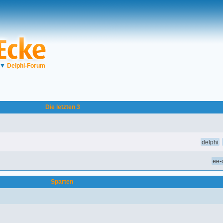
▼
Delphi-Forum
Die letzten 3
delphi
ee-o
Sparten