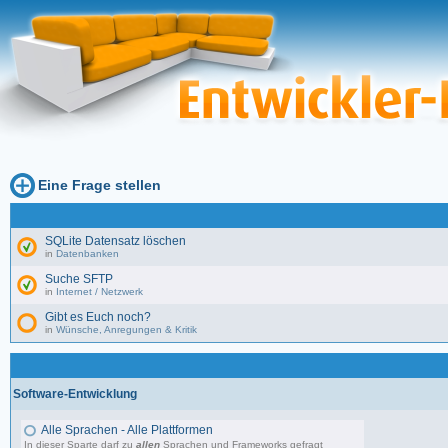
Eine Frage stellen
SQLite Datensatz löschen
in
Datenbanken
Suche SFTP
in
Internet / Netzwerk
Gibt es Euch noch?
in
Wünsche, Anregungen & Kritik
Software-Entwicklung
Alle Sprachen - Alle Plattformen
In dieser Sparte darf zu
allen
Sprachen und Frameworks gefragt