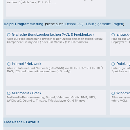
werden. Egal ob Java, C++, Ook!, ...
967 Beiträge, zuletzt: Sa 11.04.26 15:57
Delphi Programmierung
(siehe auch:
Delphi FAQ - Häufig gestellte Fragen
)
Grafische Benutzeroberflächen (VCL & FireMonkey)
Entwickl
Alles zur Programmierung grafischer Benutzeroberflächen mittels Visual
Fragen zur En
Component Library (VCL) oder FireMonkey (alle Plattformen).
Deployment, D
85.478 Beiträge, zuletzt: Mo 17.11.25 18:59
Internet / Netzwerk
Dateizugr
Alles zu Internet und Netzwerk (LAN/WAN) wie HTTP, TCP/IP, FTP, DFÜ,
Dateizugriff 
RAS, ICS und Internetkomponenten (z.B. Indy).
Speicher- und
35.704 Beiträge, zuletzt: Di 07.07.26 08:42
Multimedia / Grafik
Windows
Multimedia-Programmierung, Sound, Video und Grafik: BMP, MP3,
Alles zur sy
(W)DirectX, OpenGL, TImage, TMediaplayer, Qt, GTK usw.
(ohne VCL).
37.356 Beiträge, zuletzt: Do 10.04.25 18:55
Free Pascal / Lazarus