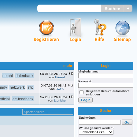
mehr
Login
Mitgliedsname:
Sa 01.08.26 07:24
delphi
datenbank
von
Hänsel
Passwort:
Di 07.07.26 08:42
indy
netzwerk
sftp
von
UweK
Bei jedem Besuch automatisch
einloggen
Sa 20.06.26 10:24
fficial
ee-feedback
von
jaenicke
Suche
Suchwörter:
Wo soll gesucht werden?