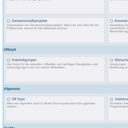
2.288 Beiträge, zuletzt: So 26.04.26 10:14
Gemeinschaftsprojekte
Kommerzi
Organisation von Gemeinschaftsprojekten: Wenn du eine Idee für ein
Vorstellung k
Projekt hast, kannst du hier Mitstreiter suchen.
tatsächliche 
Beschreibunge
29 Beiträge, zuletzt: Mi 10.02.21 22:44
Offiziell
Ankündigungen
Wünsche,
Hier findet Ihr die aktuellen, offiziellen und wichtigen Neuigkeiten und
Anregungen, 
Ankündigungen rund um unsere Webseiten.
Bedienung un
8.553 Beiträge, zuletzt: Di 20.08.19 17:27
Allgemein
Off Topic
Jobbörs
Alles was eigentlich nicht in dieses Forum passt kann hier gepostet
Schreiben Sie 
werden.
Programmierer
87.549 Beiträge, zuletzt: Do 18.12.25 19:15