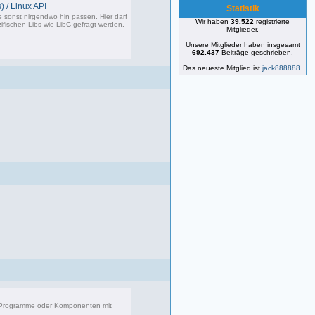
) / Linux API
Statistik
e sonst nirgendwo hin passen. Hier darf
Wir haben
39.522
registrierte
ifischen Libs wie LibC gefragt werden.
Mitglieder.
Unsere Mitglieder haben insgesamt
692.437
Beiträge geschrieben.
87 Beiträge, zuletzt: So 05.01.25 12:18
Das neueste Mitglied ist
jack888888
.
r Programme oder Komponenten mit