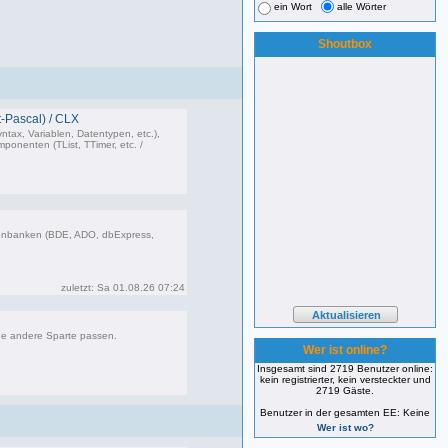
ein Wort
alle Wörter
Shoutbox
-Pascal) / CLX
ntax, Variablen, Datentypen, etc.),
onenten (TList, TTimer, etc. /
473 Beiträge, zuletzt: Do 26.03.26 11:10
enbanken (BDE, ADO, dbExpress,
85 Beiträge, zuletzt: Sa 01.08.26 07:24
zuletzt: Sa 01.08.26 07:24
ne andere Sparte passen.
Wer ist online?
Insgesamt sind 2719 Benutzer online:
kein registrierter, kein versteckter und
181 Beiträge, zuletzt: Fr 12.09.25 09:09
2719 Gäste.
Benutzer in der gesamten EE: Keine
Wer ist wo?