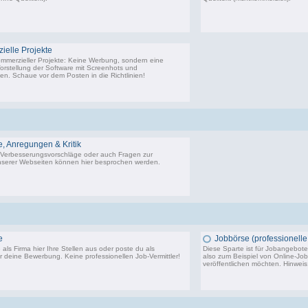
22.443 Beiträge, zuletzt: Di 02.12.25 01:57
9.
elle Projekte
ommerzieller Projekte: Keine Werbung, sondern eine
Vorstellung der Software mit Screenhots und
n. Schaue vor dem Posten in die Richtlinien!
198 Beiträge, zuletzt: Do 18.06.20 11:31
 Anregungen & Kritik
Verbesserungsvorschläge oder auch Fragen zur
serer Webseiten können hier besprochen werden.
14.291 Beiträge, zuletzt: Sa 20.06.26 10:24
e
Jobbörse (professionelle 
als Firma hier Ihre Stellen aus oder poste du als
Diese Sparte ist für Jobangebote 
 deine Bewerbung. Keine professionellen Job-Vermittler!
also zum Beispiel von Online-Jo
veröffentlichen möchten. Hinwei
3.750 Beiträge, zuletzt: Di 24.10.23 14:11
5