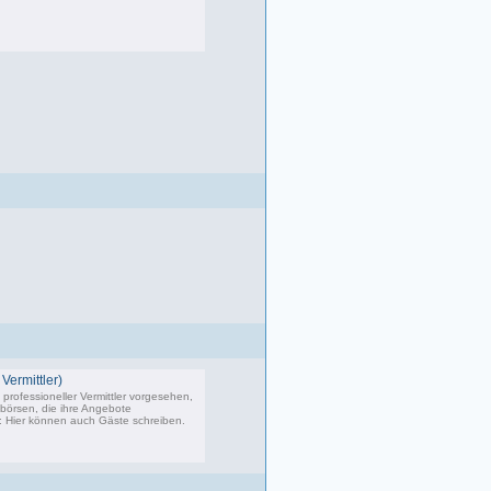
083 Beiträge, zuletzt: Di 22.04.25 17:06
Vermittler)
professioneller Vermittler vorgesehen,
bbörsen, die ihre Angebote
s: Hier können auch Gäste schreiben.
02 Beiträge, zuletzt: Do 04.05.23 10:43