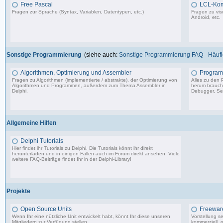
Free Pascal
LCL-Ko
Fragen zur Sprache (Syntax, Variablen, Datentypen, etc.)
Fragen zu vis
Android, etc.
132 Beiträge, zuletzt: Sa 15.07.23 12:49
Sonstige Programmierung
(siehe auch:
Sonstige Programmierung FAQ - Häufig
Algorithmen, Optimierung und Assembler
Program
Fragen zu Algorithmen (implementierte / abstrakte), der Optimierung von
Alles zu den
Algorithmen und Programmen, außerdem zum Thema Assembler in
herum braucht 
Delphi.
Debugger, Set
13.241 Beiträge, zuletzt: Mo 17.11.25 03:06
Allgemeine Hilfen
Delphi Tutorials
Hier findet ihr Tutorials zu Delphi. Die Tutorials könnt ihr direkt
herunterladen und in einigen Fällen auch im Forum direkt ansehen. Viele
weitere FAQ-Beiträge findet Ihr in der
Delphi-Library
!
1.706 Beiträge, zuletzt: Mo 11.09.17 07:44
Projekte
Open Source Units
Freeware
Wenn Ihr eine nützliche Unit entwickelt habt, könnt Ihr diese unseren
Vorstellung s
Mitgliedern zur Verfügung stellen.
kommerziell, o