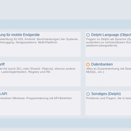
ung für mobile Endgeräte
Delphi Language (Object
twicklung für iOS, Android. Beschränkungen der Systeme,
Fragen zu Delphi als Sprache (Sy
ebugging, Designpatterns, Multi-Plattform
außerdem zu nichtsichtbaren Komp
plattform-übergreifend).
116 Beiträge, zuletzt: Fr 15.03.24 09:18
64.
iff
Datenbanken
aller Art (auch DLL oder Shared- Objects), ebenso andere
Alles im Zusammenhang mit Dat
 Lademöglichkeiten, Registry und INI.
MySQL, etc.).
36.414 Beiträge, zuletzt: Do 04.12.25 12:40
40.4
 API
Sonstiges (Delphi)
stemnahen Windows- Programmierung mit API-Befehlen
Probleme und Fragen, die in kei
28.293 Beiträge, zuletzt: Do 10.08.23 00:09
85.