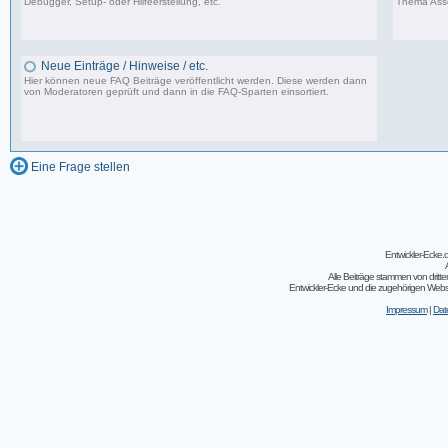
Debugger, Setup- oder Hilfeerstellung, etc.
Thema Asse
15 Beiträge, zuletzt: Di 31.03.20 23:07
Neue Einträge / Hinweise / etc.
Hier können neue FAQ Beiträge veröffentlicht werden. Diese werden dann
von Moderatoren geprüft und dann in die FAQ-Sparten einsortiert.
0 Beiträge, zuletzt: Fr 15.04.11 22:55
Eine Frage stellen
Entwickler-Ecke
Alle Beiträge stammen von dritt
Entwickler-Ecke und die zugehörigen Webseit
Impressum
|
Dat