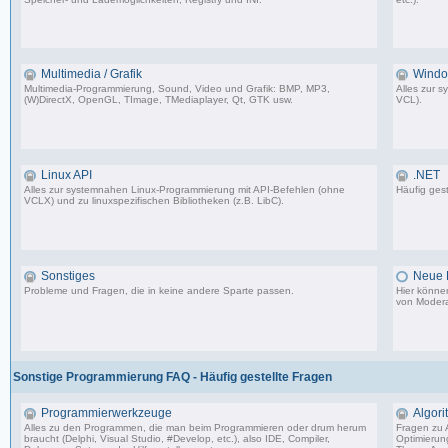
96 Beiträge, zuletzt: Fr 25.11.11 00:05
Multimedia / Grafik
Windo
Multimedia-Programmierung, Sound, Video und Grafik: BMP, MP3,
Alles zur 
(W)DirectX, OpenGL, TImage, TMediaplayer, Qt, GTK usw.
VCL).
50 Beiträge, zuletzt: Di 08.05.12 12:54
Linux API
.NET
Alles zur systemnahen Linux-Programmierung mit API-Befehlen (ohne
Häufig gest
VCLX) und zu linuxspezifischen Bibliotheken (z.B. LibC).
7 Beiträge, zuletzt: Di 10.06.03 23:14
Sonstiges
Neue E
Probleme und Fragen, die in keine andere Sparte passen.
Hier könne
von Modera
63 Beiträge, zuletzt: Mi 01.07.09 20:51
Sonstige Programmierung FAQ - Häufig gestellte Fragen
Programmierwerkzeuge
Algor
Alles zu den Programmen, die man beim Programmieren oder drum herum
Fragen zu 
braucht (Delphi, Visual Studio, #Develop, etc.), also IDE, Compiler,
Optimierun