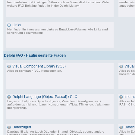
herunterladen und in einigen Fällen auch im Forum direkt ansehen. Viele
werden eini
weitere FAQ-Beiträge findet Ihr in der
Delphi-Library
!
angegeben
1.706 Beiträge, zuletzt: Mo 11.09.17 07:44
Links
Hier findet Ihr interessanten Links zu Entwickler-Websites. Alle Links sind
sortiert und dokumentiert!
11 Beiträge, zuletzt: Mi 05.07.06 15:00
Delphi FAQ - Häufig gestellte Fragen
Visual Component Library (VCL)
Visua
Alles zu sichtbaren VCL-Komponenten.
Alles zu s
basieren d
50 Beiträge, zuletzt: Sa 06.02.10 01:37
Delphi Language (Object-Pascal) / CLX
Intern
Fragen zu Delphi als Sprache (Syntax, Variablen, Datentypen, etc.),
Alles zu I
außerdem zu nichtsichtbaren Komponenten (TList, TTimer, etc. / plattform-
RAS, ICS u
übergreifend).
7 Beiträge, zuletzt: So 06.08.06 17:26
Dateizugriff
Daten
Dateizugriff aller Art (auch DLL oder Shared- Objects), ebenso andere
Alles im 
Speicher- und Lademöglichkeiten, Registry und INI.
etc.).