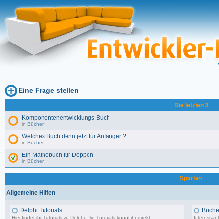
Eine Frage stellen
Die letzten 3
Komponentenentwicklungs-Buch
in
Bücher
Welches Buch denn jetzt für Anfänger ?
in
Bücher
Ein Mathebuch für Deppen
in
Bücher
Sparten
Allgemeine Hilfen
Delphi Tutorials
Büche
Hier findet ihr Tutorials zu Delphi. Die Tutorials könnt ihr direkt
Interessant