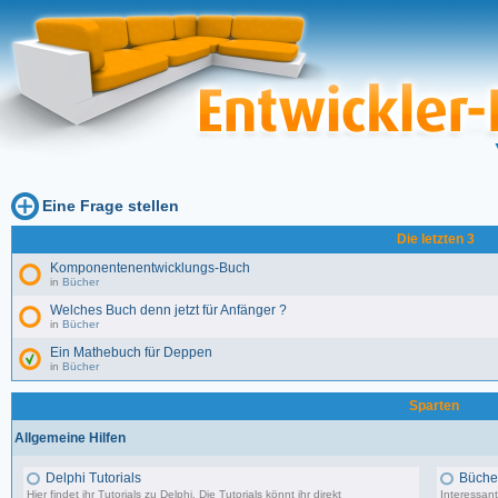
Eine Frage stellen
Die letzten 3
Komponentenentwicklungs-Buch
in
Bücher
Welches Buch denn jetzt für Anfänger ?
in
Bücher
Ein Mathebuch für Deppen
in
Bücher
Sparten
Allgemeine Hilfen
Delphi Tutorials
Büche
Hier findet ihr Tutorials zu Delphi. Die Tutorials könnt ihr direkt
Interessant