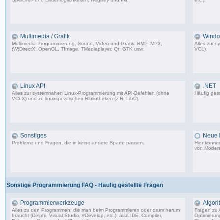
96 Beiträge, zuletzt: Fr 25.11.11 00:05
Multimedia / Grafik
Windo
Multimedia-Programmierung, Sound, Video und Grafik: BMP, MP3,
Alles zur 
(W)DirectX, OpenGL, TImage, TMediaplayer, Qt, GTK usw.
VCL).
50 Beiträge, zuletzt: Di 08.05.12 12:54
Linux API
.NET
Alles zur systemnahen Linux-Programmierung mit API-Befehlen (ohne
Häufig gest
VCLX) und zu linuxspezifischen Bibliotheken (z.B. LibC).
7 Beiträge, zuletzt: Di 10.06.03 23:14
Sonstiges
Neue E
Probleme und Fragen, die in keine andere Sparte passen.
Hier könne
von Modera
63 Beiträge, zuletzt: Mi 01.07.09 20:51
Sonstige Programmierung FAQ - Häufig gestellte Fragen
Programmierwerkzeuge
Algor
Alles zu den Programmen, die man beim Programmieren oder drum herum
Fragen zu 
braucht (Delphi, Visual Studio, #Develop, etc.), also IDE, Compiler,
Optimierun