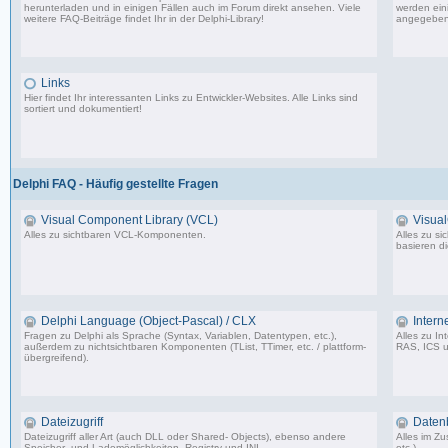
herunterladen und in einigen Fällen auch im Forum direkt ansehen. Viele
werden eini
weitere FAQ-Beiträge findet Ihr in der
Delphi-Library
!
angegeben
1.706 Beiträge, zuletzt: Mo 11.09.17 07:44
Links
Hier findet Ihr interessanten Links zu Entwickler-Websites. Alle Links sind
sortiert und dokumentiert!
11 Beiträge, zuletzt: Mi 05.07.06 15:00
Delphi FAQ - Häufig gestellte Fragen
Visual Component Library (VCL)
Visua
Alles zu sichtbaren VCL-Komponenten.
Alles zu s
basieren d
50 Beiträge, zuletzt: Sa 06.02.10 01:37
Delphi Language (Object-Pascal) / CLX
Intern
Fragen zu Delphi als Sprache (Syntax, Variablen, Datentypen, etc.),
Alles zu I
außerdem zu nichtsichtbaren Komponenten (TList, TTimer, etc. / plattform-
RAS, ICS u
übergreifend).
7 Beiträge, zuletzt: So 06.08.06 17:26
Dateizugriff
Daten
Dateizugriff aller Art (auch DLL oder Shared- Objects), ebenso andere
Alles im 
Speicher- und Lademöglichkeiten, Registry und INI.
etc.).