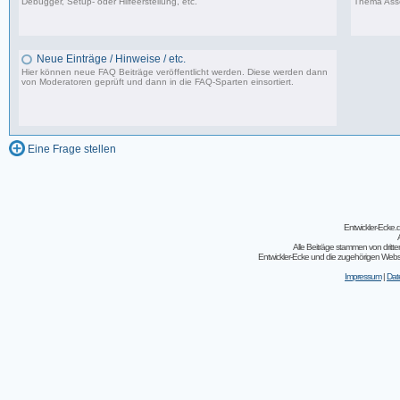
Debugger, Setup- oder Hilfeerstellung, etc.
Thema Asse
15 Beiträge, zuletzt: Di 31.03.20 23:07
Neue Einträge / Hinweise / etc.
Hier können neue FAQ Beiträge veröffentlicht werden. Diese werden dann
von Moderatoren geprüft und dann in die FAQ-Sparten einsortiert.
0 Beiträge, zuletzt: Fr 15.04.11 22:55
Eine Frage stellen
Entwickler-Ecke
Alle Beiträge stammen von dritt
Entwickler-Ecke und die zugehörigen Webseit
Impressum
|
Dat