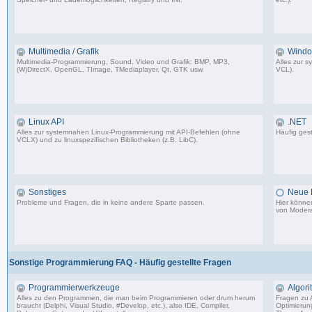
96 Beiträge, zuletzt: Fr 25.11.11 00:05
Multimedia / Grafik
Windo
Multimedia-Programmierung, Sound, Video und Grafik: BMP, MP3,
Alles zur 
(W)DirectX, OpenGL, TImage, TMediaplayer, Qt, GTK usw.
VCL).
50 Beiträge, zuletzt: Di 08.05.12 12:54
Linux API
.NET
Alles zur systemnahen Linux-Programmierung mit API-Befehlen (ohne
Häufig gest
VCLX) und zu linuxspezifischen Bibliotheken (z.B. LibC).
7 Beiträge, zuletzt: Di 10.06.03 23:14
Sonstiges
Neue E
Probleme und Fragen, die in keine andere Sparte passen.
Hier könne
von Modera
63 Beiträge, zuletzt: Mi 01.07.09 20:51
Sonstige Programmierung FAQ - Häufig gestellte Fragen
Programmierwerkzeuge
Algor
Alles zu den Programmen, die man beim Programmieren oder drum herum
Fragen zu 
braucht (Delphi, Visual Studio, #Develop, etc.), also IDE, Compiler,
Optimierun