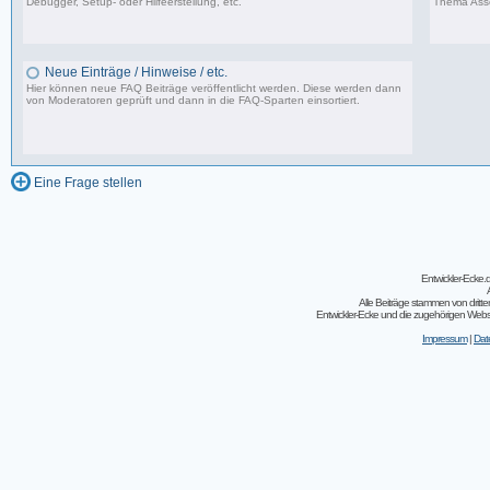
Debugger, Setup- oder Hilfeerstellung, etc.
Thema Asse
15 Beiträge, zuletzt: Di 31.03.20 23:07
Neue Einträge / Hinweise / etc.
Hier können neue FAQ Beiträge veröffentlicht werden. Diese werden dann
von Moderatoren geprüft und dann in die FAQ-Sparten einsortiert.
0 Beiträge, zuletzt: Fr 15.04.11 22:55
Eine Frage stellen
Entwickler-Ecke
Alle Beiträge stammen von dritt
Entwickler-Ecke und die zugehörigen Webseit
Impressum
|
Dat