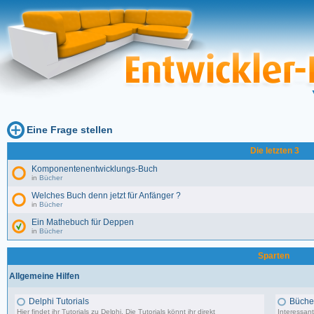
Eine Frage stellen
Die letzten 3
Komponentenentwicklungs-Buch
in
Bücher
Welches Buch denn jetzt für Anfänger ?
in
Bücher
Ein Mathebuch für Deppen
in
Bücher
Sparten
Allgemeine Hilfen
Delphi Tutorials
Büche
Hier findet ihr Tutorials zu Delphi. Die Tutorials könnt ihr direkt
Interessant