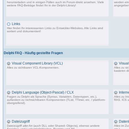
herunterladen und in einigen Fällen auch im Forum direkt ansehen. Viele
werden eini
weitere FAQ-Beiträge findet Ihr in der
Delphi-Library
!
angegeben
1.706 Beiträge, zuletzt: Mo 11.09.17 07:44
Links
Hier findet Ihr interessanten Links zu Entwickler-Websites. Alle Links sind
sortiert und dokumentiert!
11 Beiträge, zuletzt: Mi 05.07.06 15:00
Delphi FAQ - Häufig gestellte Fragen
Visual Component Library (VCL)
Visua
Alles zu sichtbaren VCL-Komponenten.
Alles zu s
basieren d
50 Beiträge, zuletzt: Sa 06.02.10 01:37
Delphi Language (Object-Pascal) / CLX
Intern
Fragen zu Delphi als Sprache (Syntax, Variablen, Datentypen, etc.),
Alles zu I
außerdem zu nichtsichtbaren Komponenten (TList, TTimer, etc. / plattform-
RAS, ICS u
übergreifend).
7 Beiträge, zuletzt: So 06.08.06 17:26
Dateizugriff
Daten
Dateizugriff aller Art (auch DLL oder Shared- Objects), ebenso andere
Alles im 
Speicher- und Lademöglichkeiten, Registry und INI.
etc.).