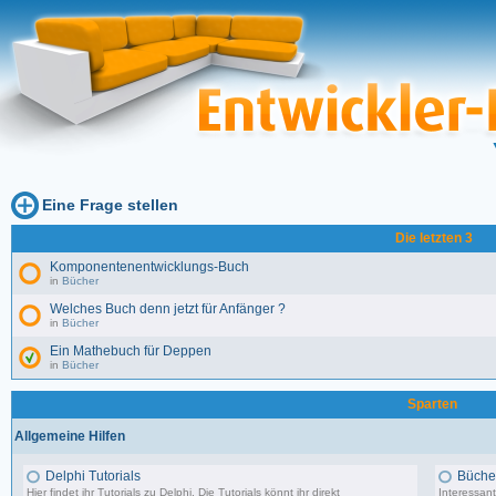
Eine Frage stellen
Die letzten 3
Komponentenentwicklungs-Buch
in
Bücher
Welches Buch denn jetzt für Anfänger ?
in
Bücher
Ein Mathebuch für Deppen
in
Bücher
Sparten
Allgemeine Hilfen
Delphi Tutorials
Büche
Hier findet ihr Tutorials zu Delphi. Die Tutorials könnt ihr direkt
Interessant