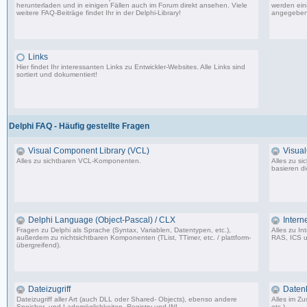
herunterladen und in einigen Fällen auch im Forum direkt ansehen. Viele
werden eini
weitere FAQ-Beiträge findet Ihr in der
Delphi-Library
!
angegeben
1.706 Beiträge, zuletzt: Mo 11.09.17 07:44
Links
Hier findet Ihr interessanten Links zu Entwickler-Websites. Alle Links sind
sortiert und dokumentiert!
11 Beiträge, zuletzt: Mi 05.07.06 15:00
Delphi FAQ - Häufig gestellte Fragen
Visual Component Library (VCL)
Visua
Alles zu sichtbaren VCL-Komponenten.
Alles zu s
basieren d
50 Beiträge, zuletzt: Sa 06.02.10 01:37
Delphi Language (Object-Pascal) / CLX
Intern
Fragen zu Delphi als Sprache (Syntax, Variablen, Datentypen, etc.),
Alles zu I
außerdem zu nichtsichtbaren Komponenten (TList, TTimer, etc. / plattform-
RAS, ICS u
übergreifend).
7 Beiträge, zuletzt: So 06.08.06 17:26
Dateizugriff
Daten
Dateizugriff aller Art (auch DLL oder Shared- Objects), ebenso andere
Alles im 
Speicher- und Lademöglichkeiten, Registry und INI.
etc.).