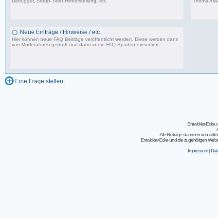
Debugger, Setup- oder Hilfeerstellung, etc.
Thema Asse
15 Beiträge, zuletzt: Di 31.03.20 23:07
Neue Einträge / Hinweise / etc.
Hier können neue FAQ Beiträge veröffentlicht werden. Diese werden dann
von Moderatoren geprüft und dann in die FAQ-Sparten einsortiert.
0 Beiträge, zuletzt: Fr 15.04.11 22:55
Eine Frage stellen
Entwickler-Ecke
Alle Beiträge stammen von dritt
Entwickler-Ecke und die zugehörigen Webseit
Impressum
|
Dat