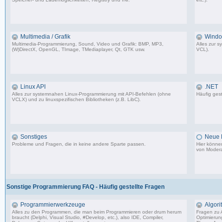
96 Beiträge, zuletzt: Fr 25.11.11 00:05
Multimedia / Grafik
Windo
Multimedia-Programmierung, Sound, Video und Grafik: BMP, MP3,
Alles zur 
(W)DirectX, OpenGL, TImage, TMediaplayer, Qt, GTK usw.
VCL).
50 Beiträge, zuletzt: Di 08.05.12 12:54
Linux API
.NET
Alles zur systemnahen Linux-Programmierung mit API-Befehlen (ohne
Häufig gest
VCLX) und zu linuxspezifischen Bibliotheken (z.B. LibC).
7 Beiträge, zuletzt: Di 10.06.03 23:14
Sonstiges
Neue E
Probleme und Fragen, die in keine andere Sparte passen.
Hier könne
von Modera
63 Beiträge, zuletzt: Mi 01.07.09 20:51
Sonstige Programmierung FAQ - Häufig gestellte Fragen
Programmierwerkzeuge
Algor
Alles zu den Programmen, die man beim Programmieren oder drum herum
Fragen zu 
braucht (Delphi, Visual Studio, #Develop, etc.), also IDE, Compiler,
Optimierun