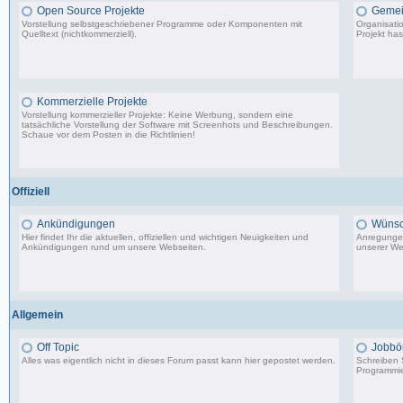
Open Source Projekte
Gemei
Vorstellung selbstgeschriebener Programme oder Komponenten mit
Organisati
Quelltext (nichtkommerziell).
Projekt has
9.083 Beiträge, zuletzt: Di 22.04.25 17:06
Kommerzielle Projekte
Vorstellung kommerzieller Projekte: Keine Werbung, sondern eine
tatsächliche Vorstellung der Software mit Screenhots und Beschreibungen.
Schaue vor dem Posten in die Richtlinien!
198 Beiträge, zuletzt: Do 18.06.20 11:31
Offiziell
Ankündigungen
Wünsc
Hier findet Ihr die aktuellen, offiziellen und wichtigen Neuigkeiten und
Anregungen
Ankündigungen rund um unsere Webseiten.
unserer We
8.553 Beiträge, zuletzt: Di 20.08.19 17:27
Allgemein
Off Topic
Jobbö
Alles was eigentlich nicht in dieses Forum passt kann hier gepostet werden.
Schreiben S
Programmie