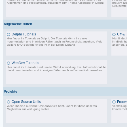
Algorithmen und Programmen, außerdem zum Thema Assembler in Delphi.
braucht (De
Setuperstel
13.241 Beiträge, zuletzt: Mo 17.11.25 03:06
Allgemeine Hilfen
Delphi Tutorials
C# & .
Hier findet ihr Tutorials zu Delphi. Die Tutorials könnt ihr direkt
Hier findet
herunterladen und in einigen Fällen auch im Forum direkt ansehen. Viele
ihr direkt 
weitere FAQ-Beiträge findet Ihr in der
Delphi-Library
!
ansehen. S
1.706 Beiträge, zuletzt: Mo 11.09.17 07:44
WebDev Tutorials
Hier findet ihr Tutorials rund um die Web-Entwicklung. Die Tutorials könnt ihr
direkt herunterladen und in einigen Fällen auch im Forum direkt ansehen.
8 Beiträge, zuletzt: Fr 08.09.17 23:25
Projekte
Open Source Units
Freew
Wenn Ihr eine nützliche Unit entwickelt habt, könnt Ihr diese unseren
Vorstellun
Mitgliedern zur Verfügung stellen.
kommerziell
2.288 Beiträge, zuletzt: So 26.04.26 10:14