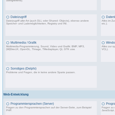
übergreifend).
64.473 Beiträge, zuletzt: Do 26.03.26 11:10
Dateizugriff
Daten
Dateizugriff aller Art (auch DLL oder Shared- Objects), ebenso andere
Alles im 
Speicher- und Lademöglichkeiten, Registry und INI.
etc.).
36.414 Beiträge, zuletzt: Do 04.12.25 12:40
Multimedia / Grafik
Windo
Multimedia-Programmierung, Sound, Video und Grafik: BMP, MP3,
Alles zur 
(W)DirectX, OpenGL, TImage, TMediaplayer, Qt, GTK usw.
VCL).
37.356 Beiträge, zuletzt: Do 10.04.25 18:55
Sonstiges (Delphi)
Probleme und Fragen, die in keine andere Sparte passen.
85.181 Beiträge, zuletzt: Fr 12.09.25 09:09
Web-Entwicklung
Programmiersprachen (Server)
Progr
Fragen zu den Programmiersprachen auf der Server-Seite, zum Beispiel
Fragen zu 
PHP.
JavaScript.