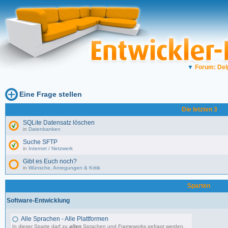
▼
Forum: Del
Eine Frage stellen
Die letzten 3
SQLite Datensatz löschen
in
Datenbanken
Suche SFTP
in
Internet / Netzwerk
Gibt es Euch noch?
in
Wünsche, Anregungen & Kritik
Sparten
Software-Entwicklung
Alle Sprachen - Alle Plattformen
In dieser Sparte darf zu
allen
Sprachen und Frameworks gefragt werden.