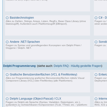
4.840 Beiträge, zuletzt: Fr 25.07.25 12:40
Basistechnologien
C# - 
Alles zu Zahlen, Strings, Arrays, Listen, RegEx, Base Class Library (ohne
Fragen zu 
Dateizugriff). Außerdem auch Plattformzugriff (DllImport).
einer ander
9.062 Beiträge, zuletzt: Mi 06.12.23 14:54
Andere .NET-Sprachen
Sonsti
Fragen zu Syntax und grundlegenden Konzepten von Delphi Prism /
Fragen zu 
Oxygene / Delphi .NET.
1.318 Beiträge, zuletzt: So 17.01.21 13:17
Delphi Programmierung
(siehe auch:
Delphi FAQ - Häufig gestellte Fragen
)
Grafische Benutzeroberflächen (VCL & FireMonkey)
Entwic
Alles zur Programmierung grafischer Benutzeroberflächen mittels Visual
Fragen zur
Component Library (VCL) oder FireMonkey (alle Plattformen).
Deployment
85.478 Beiträge, zuletzt: Mo 17.11.25 18:59
Delphi Language (Object-Pascal) / CLX
Intern
Fragen zu Delphi als Sprache (Syntax, Variablen, Datentypen, etc.),
Alles zu I
außerdem zu nichtsichtbaren Komponenten (TList, TTimer, etc. / plattform-
RAS, ICS u