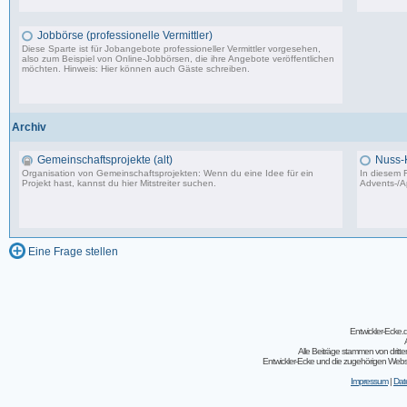
87.549 Beiträge, zuletzt: Do 18.12.25 19:15
Jobbörse (professionelle Vermittler)
Diese Sparte ist für Jobangebote professioneller Vermittler vorgesehen,
also zum Beispiel von Online-Jobbörsen, die ihre Angebote veröffentlichen
möchten. Hinweis: Hier können auch Gäste schreiben.
502 Beiträge, zuletzt: Do 04.05.23 10:43
Archiv
Gemeinschaftsprojekte (alt)
Nuss-
Organisation von Gemeinschaftsprojekten: Wenn du eine Idee für ein
In diesem F
Projekt hast, kannst du hier Mitstreiter suchen.
Advents-/A
243 Beiträge, zuletzt: So 07.08.11 02:30
Eine Frage stellen
Entwickler-Ecke
Alle Beiträge stammen von dritt
Entwickler-Ecke und die zugehörigen Webseit
Impressum
|
Dat