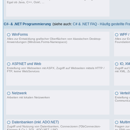
Egal ob Java, C++, Ook!, ...
967 Beiträge, zuletzt: Sa 11.04.26 15:57
C#- & .NET Programmierung
(siehe auch:
C# & .NET FAQ - Häufig gestellte F
WinForms
WPF / 
Alles zur Entwicklung grafischer Oberflächen von klassischen Desktop-
Alles zur 
Anwendungen (Windows.Forms-Namespace)
Foundation
16.523 Beiträge, zuletzt: Sa 23.08.25 13:39
ASP.NET und Web
IO, XM
Erstellung von Webseiten mit ASPX, Zugriff auf Webseiten mittels HTTP /
Zugriff auf
FTP, keine WebServices
mit XML, Zu
1.599 Beiträge, zuletzt: Sa 02.03.24 17:51
Netzwerk
Vertei
Arbeiten mit lokalen Netzwerken
Erstellung
Communica
1.206 Beiträge, zuletzt: Mi 03.05.23 14:48
Datenbanken (inkl. ADO.NET)
Multim
Zugriff und Nutzung von Datenbanken, Connectoren (*DbConnection-
Fragen zur 
Klassen & Co.), SQL, ADO.NET, LINQ
zu XNA un