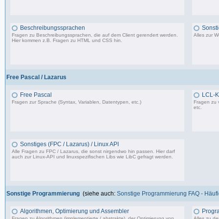
1.150 Beiträge, zuletzt: So 09.07.23 15:12
Beschreibungssprachen
Sonst
Fragen zu Beschreibungssprachen, die auf dem Client gerendert werden.
Alles zur 
Hier kommen z.B. Fragen zu HTML und CSS hin.
360 Beiträge, zuletzt: Di 07.06.22 17:05
Free Pascal / Lazarus
Free Pascal
LCL-K
Fragen zur Sprache (Syntax, Variablen, Datentypen, etc.)
Fragen zu 
etc.
132 Beiträge, zuletzt: Sa 15.07.23 12:49
Sonstiges (FPC / Lazarus) / Linux API
Alle Fragen zu FPC / Lazarus, die sonst nirgendwo hin passen. Hier darf
auch zur Linux-API und linuxspezifischen Libs wie LibC gefragt werden.
587 Beiträge, zuletzt: So 05.01.25 12:18
Sonstige Programmierung
(siehe auch:
Sonstige Programmierung FAQ - Häufig
Algorithmen, Optimierung und Assembler
Progr
Fragen zu Algorithmen (implementierte / abstrakte), der Optimierung von
Alles zu d