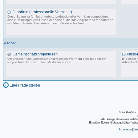
87.549 Beiträge, zuletzt: Do 18.12.25 19:15
Jobbörse (professionelle Vermittler)
Diese Sparte ist für Jobangebote professioneller Vermittler vorgesehen,
also zum Beispiel von Online-Jobbörsen, die ihre Angebote veröffentlichen
möchten. Hinweis: Hier können auch Gäste schreiben.
502 Beiträge, zuletzt: Do 04.05.23 10:43
Archiv
Gemeinschaftsprojekte (alt)
Nuss-
Organisation von Gemeinschaftsprojekten: Wenn du eine Idee für ein
In diesem F
Projekt hast, kannst du hier Mitstreiter suchen.
Advents-/A
243 Beiträge, zuletzt: So 07.08.11 02:30
Eine Frage stellen
Entwickler-Ecke
Alle Beiträge stammen von dritt
Entwickler-Ecke und die zugehörigen Webseit
Impressum
|
Dat