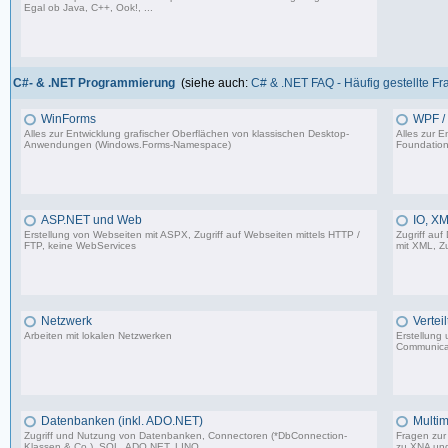
Egal ob Java, C++, Ook!, ...
967 Beiträge, zuletzt: Sa 11.04.26 15:57
C#- & .NET Programmierung
(siehe auch:
C# & .NET FAQ - Häufig gestellte F
WinForms
WPF / 
Alles zur Entwicklung grafischer Oberflächen von klassischen Desktop-
Alles zur 
Anwendungen (Windows.Forms-Namespace)
Foundation
16.523 Beiträge, zuletzt: Sa 23.08.25 13:39
ASP.NET und Web
IO, XM
Erstellung von Webseiten mit ASPX, Zugriff auf Webseiten mittels HTTP /
Zugriff auf
FTP, keine WebServices
mit XML, Zu
1.599 Beiträge, zuletzt: Sa 02.03.24 17:51
Netzwerk
Vertei
Arbeiten mit lokalen Netzwerken
Erstellung
Communica
1.206 Beiträge, zuletzt: Mi 03.05.23 14:48
Datenbanken (inkl. ADO.NET)
Multim
Zugriff und Nutzung von Datenbanken, Connectoren (*DbConnection-
Fragen zur 
Klassen & Co.), SQL, ADO.NET, LINQ
zu XNA un