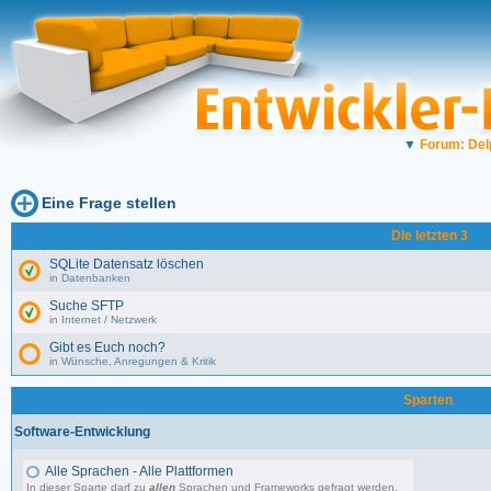
▼
Forum: Del
Eine Frage stellen
Die letzten 3
SQLite Datensatz löschen
in
Datenbanken
Suche SFTP
in
Internet / Netzwerk
Gibt es Euch noch?
in
Wünsche, Anregungen & Kritik
Sparten
Software-Entwicklung
Alle Sprachen - Alle Plattformen
In dieser Sparte darf zu
allen
Sprachen und Frameworks gefragt werden.