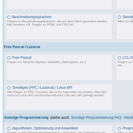
1.150 Beiträge, zuletzt: So 09.07.23 15:12
Beschreibungssprachen
Sonst
Fragen zu Beschreibungssprachen, die auf dem Client gerendert werden.
Alles zur 
Hier kommen z.B. Fragen zu HTML und CSS hin.
360 Beiträge, zuletzt: Di 07.06.22 17:05
Free Pascal / Lazarus
Free Pascal
LCL-K
Fragen zur Sprache (Syntax, Variablen, Datentypen, etc.)
Fragen zu 
etc.
132 Beiträge, zuletzt: Sa 15.07.23 12:49
Sonstiges (FPC / Lazarus) / Linux API
Alle Fragen zu FPC / Lazarus, die sonst nirgendwo hin passen. Hier darf
auch zur Linux-API und linuxspezifischen Libs wie LibC gefragt werden.
587 Beiträge, zuletzt: So 05.01.25 12:18
Sonstige Programmierung
(siehe auch:
Sonstige Programmierung FAQ - Häufig
Algorithmen, Optimierung und Assembler
Progr
Fragen zu Algorithmen (implementierte / abstrakte), der Optimierung von
Alles zu d