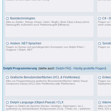
4.840 Beiträge, zuletzt: Fr 25.07.25 12:40
Basistechnologien
C# - 
Alles zu Zahlen, Strings, Arrays, Listen, RegEx, Base Class Library (ohne
Fragen zu 
Dateizugriff). Außerdem auch Plattformzugriff (DllImport).
einer ander
9.062 Beiträge, zuletzt: Mi 06.12.23 14:54
Andere .NET-Sprachen
Sonsti
Fragen zu Syntax und grundlegenden Konzepten von Delphi Prism /
Fragen zu 
Oxygene / Delphi .NET.
1.318 Beiträge, zuletzt: So 17.01.21 13:17
Delphi Programmierung
(siehe auch:
Delphi FAQ - Häufig gestellte Fragen
)
Grafische Benutzeroberflächen (VCL & FireMonkey)
Entwic
Alles zur Programmierung grafischer Benutzeroberflächen mittels Visual
Fragen zur
Component Library (VCL) oder FireMonkey (alle Plattformen).
Deployment
85.478 Beiträge, zuletzt: Mo 17.11.25 18:59
Delphi Language (Object-Pascal) / CLX
Intern
Fragen zu Delphi als Sprache (Syntax, Variablen, Datentypen, etc.),
Alles zu I
außerdem zu nichtsichtbaren Komponenten (TList, TTimer, etc. / plattform-
RAS, ICS u