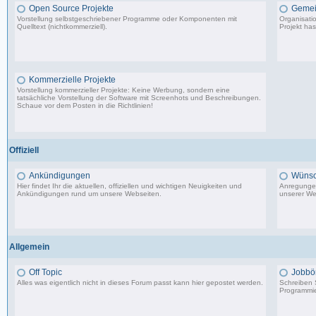
Open Source Projekte
Gemei
Vorstellung selbstgeschriebener Programme oder Komponenten mit
Organisati
Quelltext (nichtkommerziell).
Projekt has
9.083 Beiträge, zuletzt: Di 22.04.25 17:06
Kommerzielle Projekte
Vorstellung kommerzieller Projekte: Keine Werbung, sondern eine
tatsächliche Vorstellung der Software mit Screenhots und Beschreibungen.
Schaue vor dem Posten in die Richtlinien!
198 Beiträge, zuletzt: Do 18.06.20 11:31
Offiziell
Ankündigungen
Wünsc
Hier findet Ihr die aktuellen, offiziellen und wichtigen Neuigkeiten und
Anregungen
Ankündigungen rund um unsere Webseiten.
unserer We
8.553 Beiträge, zuletzt: Di 20.08.19 17:27
Allgemein
Off Topic
Jobbö
Alles was eigentlich nicht in dieses Forum passt kann hier gepostet werden.
Schreiben S
Programmie