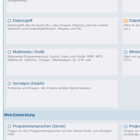
übergreifend).
64.473 Beiträge, zuletzt: Do 26.03.26 11:10
Dateizugriff
Daten
Dateizugriff aller Art (auch DLL oder Shared- Objects), ebenso andere
Alles im 
Speicher- und Lademöglichkeiten, Registry und INI.
etc.).
36.414 Beiträge, zuletzt: Do 04.12.25 12:40
Multimedia / Grafik
Windo
Multimedia-Programmierung, Sound, Video und Grafik: BMP, MP3,
Alles zur 
(W)DirectX, OpenGL, TImage, TMediaplayer, Qt, GTK usw.
VCL).
37.356 Beiträge, zuletzt: Do 10.04.25 18:55
Sonstiges (Delphi)
Probleme und Fragen, die in keine andere Sparte passen.
85.181 Beiträge, zuletzt: Fr 12.09.25 09:09
Web-Entwicklung
Programmiersprachen (Server)
Progr
Fragen zu den Programmiersprachen auf der Server-Seite, zum Beispiel
Fragen zu 
PHP.
JavaScript.