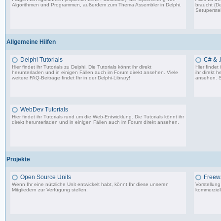
Algorithmen und Programmen, außerdem zum Thema Assembler in Delphi.
braucht (De
Setuperstel
13.241 Beiträge, zuletzt: Mo 17.11.25 03:06
Allgemeine Hilfen
Delphi Tutorials
C# & .
Hier findet ihr Tutorials zu Delphi. Die Tutorials könnt ihr direkt
Hier findet
herunterladen und in einigen Fällen auch im Forum direkt ansehen. Viele
ihr direkt 
weitere FAQ-Beiträge findet Ihr in der
Delphi-Library
!
ansehen. S
1.706 Beiträge, zuletzt: Mo 11.09.17 07:44
WebDev Tutorials
Hier findet ihr Tutorials rund um die Web-Entwicklung. Die Tutorials könnt ihr
direkt herunterladen und in einigen Fällen auch im Forum direkt ansehen.
8 Beiträge, zuletzt: Fr 08.09.17 23:25
Projekte
Open Source Units
Freew
Wenn Ihr eine nützliche Unit entwickelt habt, könnt Ihr diese unseren
Vorstellun
Mitgliedern zur Verfügung stellen.
kommerziell
2.288 Beiträge, zuletzt: So 26.04.26 10:14