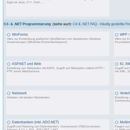
Egal ob Java, C++, Ook!, ...
967 Beiträge, zuletzt: Sa 11.04.26 15:57
C#- & .NET Programmierung
(siehe auch:
C# & .NET FAQ - Häufig gestellte F
WinForms
WPF / 
Alles zur Entwicklung grafischer Oberflächen von klassischen Desktop-
Alles zur 
Anwendungen (Windows.Forms-Namespace)
Foundation
16.523 Beiträge, zuletzt: Sa 23.08.25 13:39
ASP.NET und Web
IO, XM
Erstellung von Webseiten mit ASPX, Zugriff auf Webseiten mittels HTTP /
Zugriff auf
FTP, keine WebServices
mit XML, Zu
1.599 Beiträge, zuletzt: Sa 02.03.24 17:51
Netzwerk
Vertei
Arbeiten mit lokalen Netzwerken
Erstellung
Communica
1.206 Beiträge, zuletzt: Mi 03.05.23 14:48
Datenbanken (inkl. ADO.NET)
Multim
Zugriff und Nutzung von Datenbanken, Connectoren (*DbConnection-
Fragen zur 
Klassen & Co.), SQL, ADO.NET, LINQ
zu XNA un