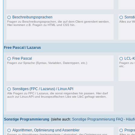
1.150 Beiträge, zuletzt: So 09.07.23 15:12
Beschreibungssprachen
Sonst
Fragen zu Beschreibungssprachen, die auf dem Client gerendert werden.
Alles zur 
Hier kommen z.B. Fragen zu HTML und CSS hin.
360 Beiträge, zuletzt: Di 07.06.22 17:05
Free Pascal / Lazarus
Free Pascal
LCL-K
Fragen zur Sprache (Syntax, Variablen, Datentypen, etc.)
Fragen zu 
etc.
132 Beiträge, zuletzt: Sa 15.07.23 12:49
Sonstiges (FPC / Lazarus) / Linux API
Alle Fragen zu FPC / Lazarus, die sonst nirgendwo hin passen. Hier darf
auch zur Linux-API und linuxspezifischen Libs wie LibC gefragt werden.
587 Beiträge, zuletzt: So 05.01.25 12:18
Sonstige Programmierung
(siehe auch:
Sonstige Programmierung FAQ - Häufig
Algorithmen, Optimierung und Assembler
Progr
Fragen zu Algorithmen (implementierte / abstrakte), der Optimierung von
Alles zu d