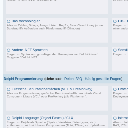
4.840 Beiträge, zuletzt: Fr 25.07.25 12:40
Basistechnologien
C# - 
Alles zu Zahlen, Strings, Arrays, Listen, RegEx, Base Class Library (ohne
Fragen zu 
Dateizugriff). Außerdem auch Plattformzugriff (DllImport).
einer ander
9.062 Beiträge, zuletzt: Mi 06.12.23 14:54
Andere .NET-Sprachen
Sonsti
Fragen zu Syntax und grundlegenden Konzepten von Delphi Prism /
Fragen zu 
Oxygene / Delphi .NET.
1.318 Beiträge, zuletzt: So 17.01.21 13:17
Delphi Programmierung
(siehe auch:
Delphi FAQ - Häufig gestellte Fragen
)
Grafische Benutzeroberflächen (VCL & FireMonkey)
Entwic
Alles zur Programmierung grafischer Benutzeroberflächen mittels Visual
Fragen zur
Component Library (VCL) oder FireMonkey (alle Plattformen).
Deployment
85.478 Beiträge, zuletzt: Mo 17.11.25 18:59
Delphi Language (Object-Pascal) / CLX
Intern
Fragen zu Delphi als Sprache (Syntax, Variablen, Datentypen, etc.),
Alles zu I
außerdem zu nichtsichtbaren Komponenten (TList, TTimer, etc. / plattform-
RAS, ICS u