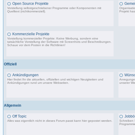
Open Source Projekte
Gemei
Vorstellung selbstgeschriebener Programme oder Komponenten mit
Organisati
Quelltext (nichtkommerziell).
Projekt has
9.083 Beiträge, zuletzt: Di 22.04.25 17:06
Kommerzielle Projekte
Vorstellung kommerzieller Projekte: Keine Werbung, sondern eine
tatsächliche Vorstellung der Software mit Screenhots und Beschreibungen.
Schaue vor dem Posten in die Richtlinien!
198 Beiträge, zuletzt: Do 18.06.20 11:31
Offiziell
Ankündigungen
Wünsc
Hier findet Ihr die aktuellen, offiziellen und wichtigen Neuigkeiten und
Anregungen
Ankündigungen rund um unsere Webseiten.
unserer We
8.553 Beiträge, zuletzt: Di 20.08.19 17:27
Allgemein
Off Topic
Jobbö
Alles was eigentlich nicht in dieses Forum passt kann hier gepostet werden.
Schreiben S
Programmie