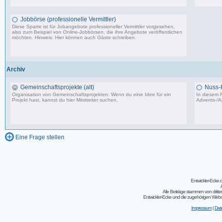
87.549 Beiträge, zuletzt: Do 18.12.25 19:15
Jobbörse (professionelle Vermittler)
Diese Sparte ist für Jobangebote professioneller Vermittler vorgesehen,
also zum Beispiel von Online-Jobbörsen, die ihre Angebote veröffentlichen
möchten. Hinweis: Hier können auch Gäste schreiben.
502 Beiträge, zuletzt: Do 04.05.23 10:43
Archiv
Gemeinschaftsprojekte (alt)
Nuss-
Organisation von Gemeinschaftsprojekten: Wenn du eine Idee für ein
In diesem F
Projekt hast, kannst du hier Mitstreiter suchen.
Advents-/A
243 Beiträge, zuletzt: So 07.08.11 02:30
Eine Frage stellen
Entwickler-Ecke
Alle Beiträge stammen von dritt
Entwickler-Ecke und die zugehörigen Webseit
Impressum
|
Dat