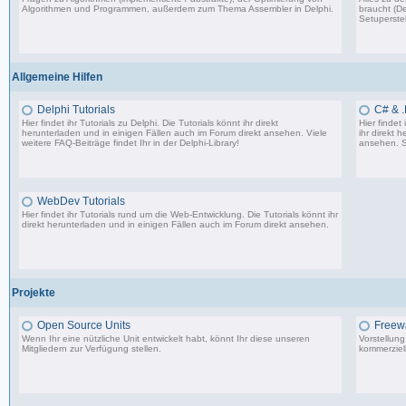
Algorithmen und Programmen, außerdem zum Thema Assembler in Delphi.
braucht (De
Setuperstel
13.241 Beiträge, zuletzt: Mo 17.11.25 03:06
Allgemeine Hilfen
Delphi Tutorials
C# & .
Hier findet ihr Tutorials zu Delphi. Die Tutorials könnt ihr direkt
Hier findet
herunterladen und in einigen Fällen auch im Forum direkt ansehen. Viele
ihr direkt 
weitere FAQ-Beiträge findet Ihr in der
Delphi-Library
!
ansehen. S
1.706 Beiträge, zuletzt: Mo 11.09.17 07:44
WebDev Tutorials
Hier findet ihr Tutorials rund um die Web-Entwicklung. Die Tutorials könnt ihr
direkt herunterladen und in einigen Fällen auch im Forum direkt ansehen.
8 Beiträge, zuletzt: Fr 08.09.17 23:25
Projekte
Open Source Units
Freew
Wenn Ihr eine nützliche Unit entwickelt habt, könnt Ihr diese unseren
Vorstellun
Mitgliedern zur Verfügung stellen.
kommerziell
2.288 Beiträge, zuletzt: So 26.04.26 10:14