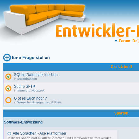
▼
Forum: Del
Eine Frage stellen
Die letzten 3
SQLite Datensatz löschen
in
Datenbanken
Suche SFTP
in
Internet / Netzwerk
Gibt es Euch noch?
in
Wünsche, Anregungen & Kritik
Sparten
Software-Entwicklung
Alle Sprachen - Alle Plattformen
In dieser Sparte darf zu
allen
Sprachen und Frameworks gefragt werden.