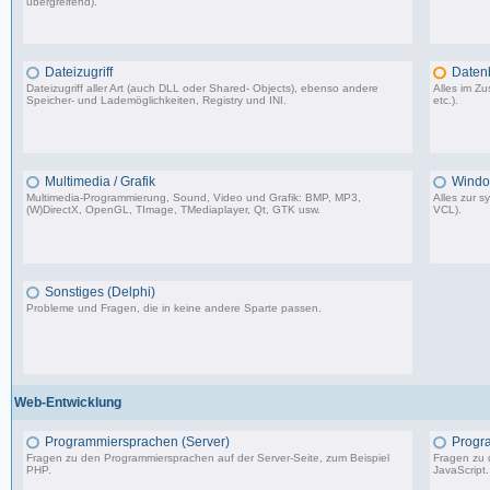
übergreifend).
64.473 Beiträge, zuletzt: Do 26.03.26 11:10
Dateizugriff
Daten
Dateizugriff aller Art (auch DLL oder Shared- Objects), ebenso andere
Alles im 
Speicher- und Lademöglichkeiten, Registry und INI.
etc.).
36.414 Beiträge, zuletzt: Do 04.12.25 12:40
Multimedia / Grafik
Windo
Multimedia-Programmierung, Sound, Video und Grafik: BMP, MP3,
Alles zur 
(W)DirectX, OpenGL, TImage, TMediaplayer, Qt, GTK usw.
VCL).
37.356 Beiträge, zuletzt: Do 10.04.25 18:55
Sonstiges (Delphi)
Probleme und Fragen, die in keine andere Sparte passen.
85.181 Beiträge, zuletzt: Fr 12.09.25 09:09
Web-Entwicklung
Programmiersprachen (Server)
Progr
Fragen zu den Programmiersprachen auf der Server-Seite, zum Beispiel
Fragen zu 
PHP.
JavaScript.