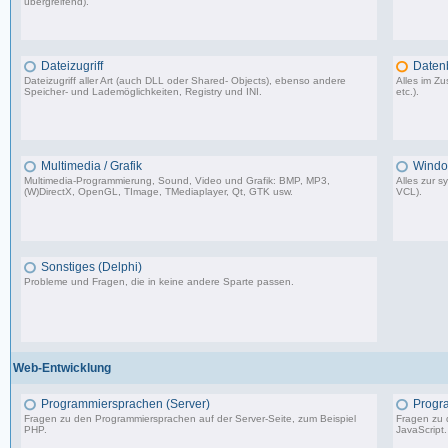
übergreifend).
64.473 Beiträge, zuletzt: Do 26.03.26 11:10
Dateizugriff
Daten
Dateizugriff aller Art (auch DLL oder Shared- Objects), ebenso andere
Alles im 
Speicher- und Lademöglichkeiten, Registry und INI.
etc.).
36.414 Beiträge, zuletzt: Do 04.12.25 12:40
Multimedia / Grafik
Windo
Multimedia-Programmierung, Sound, Video und Grafik: BMP, MP3,
Alles zur 
(W)DirectX, OpenGL, TImage, TMediaplayer, Qt, GTK usw.
VCL).
37.356 Beiträge, zuletzt: Do 10.04.25 18:55
Sonstiges (Delphi)
Probleme und Fragen, die in keine andere Sparte passen.
85.181 Beiträge, zuletzt: Fr 12.09.25 09:09
Web-Entwicklung
Programmiersprachen (Server)
Progr
Fragen zu den Programmiersprachen auf der Server-Seite, zum Beispiel
Fragen zu 
PHP.
JavaScript.