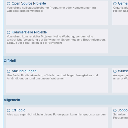
Open Source Projekte
Gemei
Vorstellung selbstgeschriebener Programme oder Komponenten mit
Organisati
Quelltext (nichtkommerziell).
Projekt has
9.083 Beiträge, zuletzt: Di 22.04.25 17:06
Kommerzielle Projekte
Vorstellung kommerzieller Projekte: Keine Werbung, sondern eine
tatsächliche Vorstellung der Software mit Screenhots und Beschreibungen.
Schaue vor dem Posten in die Richtlinien!
198 Beiträge, zuletzt: Do 18.06.20 11:31
Offiziell
Ankündigungen
Wünsc
Hier findet Ihr die aktuellen, offiziellen und wichtigen Neuigkeiten und
Anregungen
Ankündigungen rund um unsere Webseiten.
unserer We
8.553 Beiträge, zuletzt: Di 20.08.19 17:27
Allgemein
Off Topic
Jobbö
Alles was eigentlich nicht in dieses Forum passt kann hier gepostet werden.
Schreiben S
Programmie