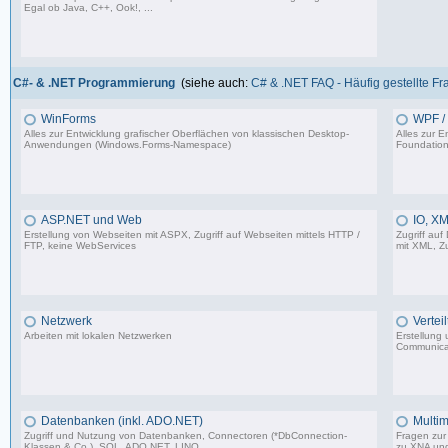
Egal ob Java, C++, Ook!, ...
967 Beiträge, zuletzt: Sa 11.04.26 15:57
C#- & .NET Programmierung
(siehe auch:
C# & .NET FAQ - Häufig gestellte F
WinForms
WPF / 
Alles zur Entwicklung grafischer Oberflächen von klassischen Desktop-
Alles zur 
Anwendungen (Windows.Forms-Namespace)
Foundation
16.523 Beiträge, zuletzt: Sa 23.08.25 13:39
ASP.NET und Web
IO, XM
Erstellung von Webseiten mit ASPX, Zugriff auf Webseiten mittels HTTP /
Zugriff auf
FTP, keine WebServices
mit XML, Zu
1.599 Beiträge, zuletzt: Sa 02.03.24 17:51
Netzwerk
Vertei
Arbeiten mit lokalen Netzwerken
Erstellung
Communica
1.206 Beiträge, zuletzt: Mi 03.05.23 14:48
Datenbanken (inkl. ADO.NET)
Multim
Zugriff und Nutzung von Datenbanken, Connectoren (*DbConnection-
Fragen zur 
Klassen & Co.), SQL, ADO.NET, LINQ
zu XNA un