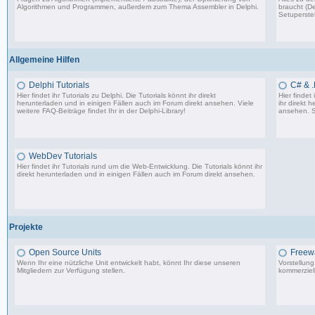
Algorithmen und Programmen, außerdem zum Thema Assembler in Delphi.
braucht (De
Setuperstel
13.241 Beiträge, zuletzt: Mo 17.11.25 03:06
Allgemeine Hilfen
Delphi Tutorials
C# & .
Hier findet ihr Tutorials zu Delphi. Die Tutorials könnt ihr direkt
Hier findet
herunterladen und in einigen Fällen auch im Forum direkt ansehen. Viele
ihr direkt 
weitere FAQ-Beiträge findet Ihr in der
Delphi-Library
!
ansehen. S
1.706 Beiträge, zuletzt: Mo 11.09.17 07:44
WebDev Tutorials
Hier findet ihr Tutorials rund um die Web-Entwicklung. Die Tutorials könnt ihr
direkt herunterladen und in einigen Fällen auch im Forum direkt ansehen.
8 Beiträge, zuletzt: Fr 08.09.17 23:25
Projekte
Open Source Units
Freew
Wenn Ihr eine nützliche Unit entwickelt habt, könnt Ihr diese unseren
Vorstellun
Mitgliedern zur Verfügung stellen.
kommerziell
2.288 Beiträge, zuletzt: So 26.04.26 10:14