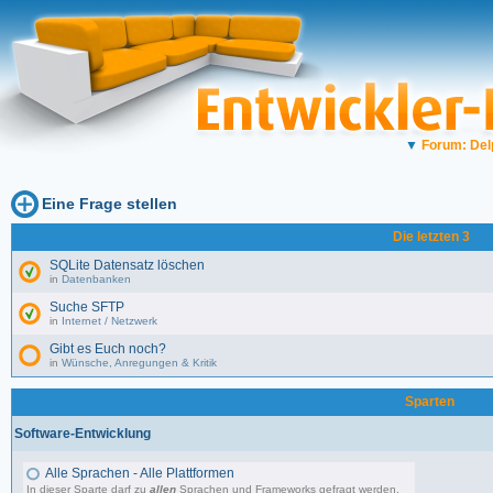
▼
Forum: Del
Eine Frage stellen
Die letzten 3
SQLite Datensatz löschen
in
Datenbanken
Suche SFTP
in
Internet / Netzwerk
Gibt es Euch noch?
in
Wünsche, Anregungen & Kritik
Sparten
Software-Entwicklung
Alle Sprachen - Alle Plattformen
In dieser Sparte darf zu
allen
Sprachen und Frameworks gefragt werden.