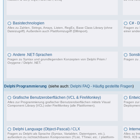
4.840 Beiträge, zuletzt: Fr 25.07.25 12:40
Basistechnologien
C# - 
Alles zu Zahlen, Strings, Arrays, Listen, RegEx, Base Class Library (ohne
Fragen zu 
Dateizugriff). Außerdem auch Plattformzugriff (DllImport).
einer ander
9.062 Beiträge, zuletzt: Mi 06.12.23 14:54
Andere .NET-Sprachen
Sonsti
Fragen zu Syntax und grundlegenden Konzepten von Delphi Prism /
Fragen zu 
Oxygene / Delphi .NET.
1.318 Beiträge, zuletzt: So 17.01.21 13:17
Delphi Programmierung
(siehe auch:
Delphi FAQ - Häufig gestellte Fragen
)
Grafische Benutzeroberflächen (VCL & FireMonkey)
Entwic
Alles zur Programmierung grafischer Benutzeroberflächen mittels Visual
Fragen zur
Component Library (VCL) oder FireMonkey (alle Plattformen).
Deployment
85.478 Beiträge, zuletzt: Mo 17.11.25 18:59
Delphi Language (Object-Pascal) / CLX
Intern
Fragen zu Delphi als Sprache (Syntax, Variablen, Datentypen, etc.),
Alles zu I
außerdem zu nichtsichtbaren Komponenten (TList, TTimer, etc. / plattform-
RAS, ICS u