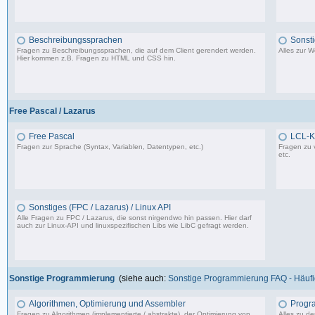
1.150 Beiträge, zuletzt: So 09.07.23 15:12
Beschreibungssprachen
Sonst
Fragen zu Beschreibungssprachen, die auf dem Client gerendert werden.
Alles zur 
Hier kommen z.B. Fragen zu HTML und CSS hin.
360 Beiträge, zuletzt: Di 07.06.22 17:05
Free Pascal / Lazarus
Free Pascal
LCL-K
Fragen zur Sprache (Syntax, Variablen, Datentypen, etc.)
Fragen zu 
etc.
132 Beiträge, zuletzt: Sa 15.07.23 12:49
Sonstiges (FPC / Lazarus) / Linux API
Alle Fragen zu FPC / Lazarus, die sonst nirgendwo hin passen. Hier darf
auch zur Linux-API und linuxspezifischen Libs wie LibC gefragt werden.
587 Beiträge, zuletzt: So 05.01.25 12:18
Sonstige Programmierung
(siehe auch:
Sonstige Programmierung FAQ - Häufig
Algorithmen, Optimierung und Assembler
Progr
Fragen zu Algorithmen (implementierte / abstrakte), der Optimierung von
Alles zu d