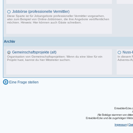
87.549 Beiträge, zuletzt: Do 18.12.25 19:15
Jobbörse (professionelle Vermittler)
Diese Sparte ist für Jobangebote professioneller Vermittler vorgesehen,
also zum Beispiel von Online-Jobbörsen, die ihre Angebote veröffentlichen
möchten. Hinweis: Hier können auch Gäste schreiben.
502 Beiträge, zuletzt: Do 04.05.23 10:43
Archiv
Gemeinschaftsprojekte (alt)
Nuss-
Organisation von Gemeinschaftsprojekten: Wenn du eine Idee für ein
In diesem F
Projekt hast, kannst du hier Mitstreiter suchen.
Advents-/A
243 Beiträge, zuletzt: So 07.08.11 02:30
Eine Frage stellen
Entwickler-Ecke
Alle Beiträge stammen von dritt
Entwickler-Ecke und die zugehörigen Webseit
Impressum
|
Dat