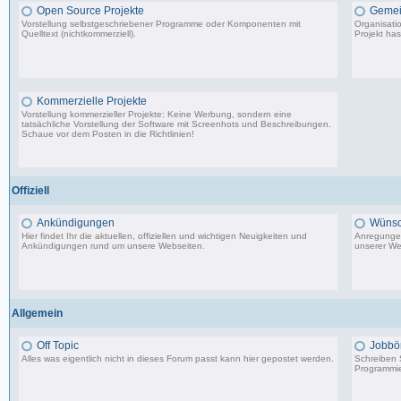
Open Source Projekte
Gemei
Vorstellung selbstgeschriebener Programme oder Komponenten mit
Organisati
Quelltext (nichtkommerziell).
Projekt has
9.083 Beiträge, zuletzt: Di 22.04.25 17:06
Kommerzielle Projekte
Vorstellung kommerzieller Projekte: Keine Werbung, sondern eine
tatsächliche Vorstellung der Software mit Screenhots und Beschreibungen.
Schaue vor dem Posten in die Richtlinien!
198 Beiträge, zuletzt: Do 18.06.20 11:31
Offiziell
Ankündigungen
Wünsc
Hier findet Ihr die aktuellen, offiziellen und wichtigen Neuigkeiten und
Anregungen
Ankündigungen rund um unsere Webseiten.
unserer We
8.553 Beiträge, zuletzt: Di 20.08.19 17:27
Allgemein
Off Topic
Jobbö
Alles was eigentlich nicht in dieses Forum passt kann hier gepostet werden.
Schreiben S
Programmie