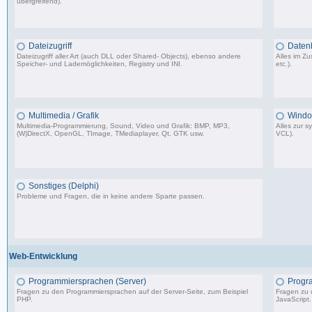
übergreifend).
64.473 Beiträge, zuletzt: Do 26.03.26 11:10
Dateizugriff
Daten
Dateizugriff aller Art (auch DLL oder Shared- Objects), ebenso andere
Alles im 
Speicher- und Lademöglichkeiten, Registry und INI.
etc.).
36.414 Beiträge, zuletzt: Do 04.12.25 12:40
Multimedia / Grafik
Windo
Multimedia-Programmierung, Sound, Video und Grafik: BMP, MP3,
Alles zur 
(W)DirectX, OpenGL, TImage, TMediaplayer, Qt, GTK usw.
VCL).
37.356 Beiträge, zuletzt: Do 10.04.25 18:55
Sonstiges (Delphi)
Probleme und Fragen, die in keine andere Sparte passen.
85.181 Beiträge, zuletzt: Fr 12.09.25 09:09
Web-Entwicklung
Programmiersprachen (Server)
Progr
Fragen zu den Programmiersprachen auf der Server-Seite, zum Beispiel
Fragen zu 
PHP.
JavaScript.