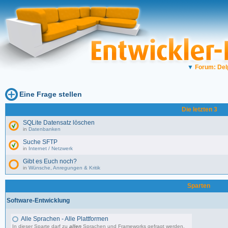
▼
Forum: Del
Eine Frage stellen
Die letzten 3
SQLite Datensatz löschen
in
Datenbanken
Suche SFTP
in
Internet / Netzwerk
Gibt es Euch noch?
in
Wünsche, Anregungen & Kritik
Sparten
Software-Entwicklung
Alle Sprachen - Alle Plattformen
In dieser Sparte darf zu
allen
Sprachen und Frameworks gefragt werden.