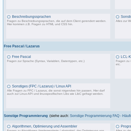
1.150 Beiträge, zuletzt: So 09.07.23 15:12
Beschreibungssprachen
Sonst
Fragen zu Beschreibungssprachen, die auf dem Client gerendert werden.
Alles zur 
Hier kommen z.B. Fragen zu HTML und CSS hin.
360 Beiträge, zuletzt: Di 07.06.22 17:05
Free Pascal / Lazarus
Free Pascal
LCL-K
Fragen zur Sprache (Syntax, Variablen, Datentypen, etc.)
Fragen zu 
etc.
132 Beiträge, zuletzt: Sa 15.07.23 12:49
Sonstiges (FPC / Lazarus) / Linux API
Alle Fragen zu FPC / Lazarus, die sonst nirgendwo hin passen. Hier darf
auch zur Linux-API und linuxspezifischen Libs wie LibC gefragt werden.
587 Beiträge, zuletzt: So 05.01.25 12:18
Sonstige Programmierung
(siehe auch:
Sonstige Programmierung FAQ - Häufig
Algorithmen, Optimierung und Assembler
Progr
Fragen zu Algorithmen (implementierte / abstrakte), der Optimierung von
Alles zu d