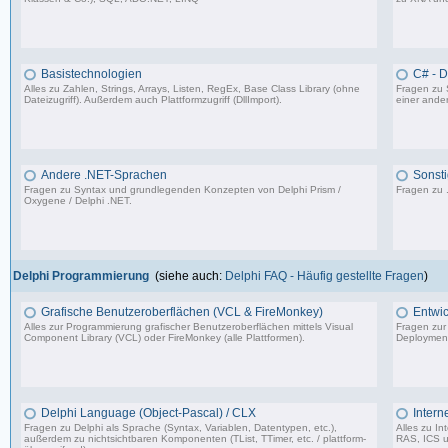
4.840 Beiträge, zuletzt: Fr 25.07.25 12:40
Basistechnologien
C# - 
Alles zu Zahlen, Strings, Arrays, Listen, RegEx, Base Class Library (ohne
Fragen zu 
Dateizugriff). Außerdem auch Plattformzugriff (DllImport).
einer ander
9.062 Beiträge, zuletzt: Mi 06.12.23 14:54
Andere .NET-Sprachen
Sonsti
Fragen zu Syntax und grundlegenden Konzepten von Delphi Prism /
Fragen zu 
Oxygene / Delphi .NET.
1.318 Beiträge, zuletzt: So 17.01.21 13:17
Delphi Programmierung
(siehe auch:
Delphi FAQ - Häufig gestellte Fragen
)
Grafische Benutzeroberflächen (VCL & FireMonkey)
Entwic
Alles zur Programmierung grafischer Benutzeroberflächen mittels Visual
Fragen zur
Component Library (VCL) oder FireMonkey (alle Plattformen).
Deployment
85.478 Beiträge, zuletzt: Mo 17.11.25 18:59
Delphi Language (Object-Pascal) / CLX
Intern
Fragen zu Delphi als Sprache (Syntax, Variablen, Datentypen, etc.),
Alles zu I
außerdem zu nichtsichtbaren Komponenten (TList, TTimer, etc. / plattform-
RAS, ICS u