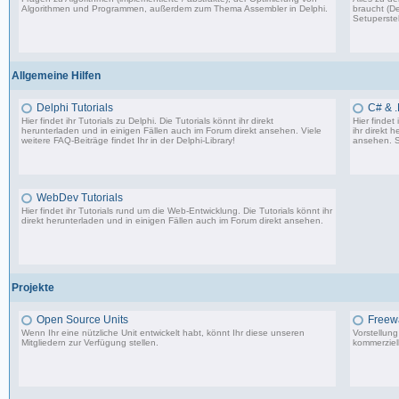
Algorithmen und Programmen, außerdem zum Thema Assembler in Delphi.
braucht (De
Setuperstel
13.241 Beiträge, zuletzt: Mo 17.11.25 03:06
Allgemeine Hilfen
Delphi Tutorials
C# & .
Hier findet ihr Tutorials zu Delphi. Die Tutorials könnt ihr direkt
Hier findet
herunterladen und in einigen Fällen auch im Forum direkt ansehen. Viele
ihr direkt 
weitere FAQ-Beiträge findet Ihr in der
Delphi-Library
!
ansehen. S
1.706 Beiträge, zuletzt: Mo 11.09.17 07:44
WebDev Tutorials
Hier findet ihr Tutorials rund um die Web-Entwicklung. Die Tutorials könnt ihr
direkt herunterladen und in einigen Fällen auch im Forum direkt ansehen.
8 Beiträge, zuletzt: Fr 08.09.17 23:25
Projekte
Open Source Units
Freew
Wenn Ihr eine nützliche Unit entwickelt habt, könnt Ihr diese unseren
Vorstellun
Mitgliedern zur Verfügung stellen.
kommerziell
2.288 Beiträge, zuletzt: So 26.04.26 10:14