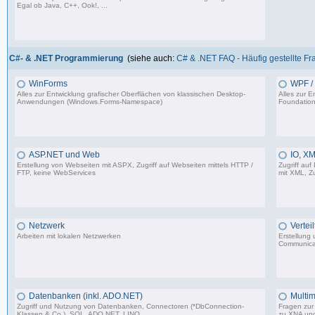
Egal ob Java, C++, Ook!, ...
967 Beiträge, zuletzt: Sa 11.04.26 15:57
C#- & .NET Programmierung
(siehe auch:
C# & .NET FAQ - Häufig gestellte F
WinForms
WPF / 
Alles zur Entwicklung grafischer Oberflächen von klassischen Desktop-
Alles zur 
Anwendungen (Windows.Forms-Namespace)
Foundation
16.523 Beiträge, zuletzt: Sa 23.08.25 13:39
ASP.NET und Web
IO, XM
Erstellung von Webseiten mit ASPX, Zugriff auf Webseiten mittels HTTP /
Zugriff auf
FTP, keine WebServices
mit XML, Zu
1.599 Beiträge, zuletzt: Sa 02.03.24 17:51
Netzwerk
Vertei
Arbeiten mit lokalen Netzwerken
Erstellung
Communica
1.206 Beiträge, zuletzt: Mi 03.05.23 14:48
Datenbanken (inkl. ADO.NET)
Multim
Zugriff und Nutzung von Datenbanken, Connectoren (*DbConnection-
Fragen zur 
Klassen & Co.), SQL, ADO.NET, LINQ
zu XNA un