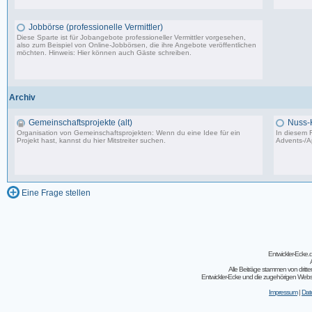
87.549 Beiträge, zuletzt: Do 18.12.25 19:15
Jobbörse (professionelle Vermittler)
Diese Sparte ist für Jobangebote professioneller Vermittler vorgesehen,
also zum Beispiel von Online-Jobbörsen, die ihre Angebote veröffentlichen
möchten. Hinweis: Hier können auch Gäste schreiben.
502 Beiträge, zuletzt: Do 04.05.23 10:43
Archiv
Gemeinschaftsprojekte (alt)
Nuss-
Organisation von Gemeinschaftsprojekten: Wenn du eine Idee für ein
In diesem F
Projekt hast, kannst du hier Mitstreiter suchen.
Advents-/A
243 Beiträge, zuletzt: So 07.08.11 02:30
Eine Frage stellen
Entwickler-Ecke
Alle Beiträge stammen von dritt
Entwickler-Ecke und die zugehörigen Webseit
Impressum
|
Dat