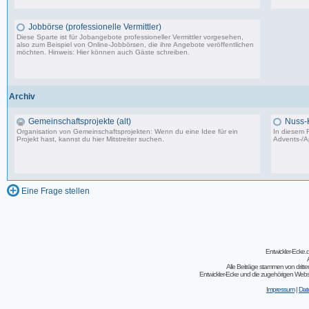
87.549 Beiträge, zuletzt: Do 18.12.25 19:15
Jobbörse (professionelle Vermittler)
Diese Sparte ist für Jobangebote professioneller Vermittler vorgesehen,
also zum Beispiel von Online-Jobbörsen, die ihre Angebote veröffentlichen
möchten. Hinweis: Hier können auch Gäste schreiben.
502 Beiträge, zuletzt: Do 04.05.23 10:43
Archiv
Gemeinschaftsprojekte (alt)
Nuss-
Organisation von Gemeinschaftsprojekten: Wenn du eine Idee für ein
In diesem F
Projekt hast, kannst du hier Mitstreiter suchen.
Advents-/A
243 Beiträge, zuletzt: So 07.08.11 02:30
Eine Frage stellen
Entwickler-Ecke
Alle Beiträge stammen von dritt
Entwickler-Ecke und die zugehörigen Webseit
Impressum
|
Dat