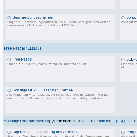
1.150 Beiträge, zuletzt: So 09.07.23 15:12
Beschreibungssprachen
Sonst
Fragen zu Beschreibungssprachen, die auf dem Client gerendert werden.
Alles zur 
Hier kommen z.B. Fragen zu HTML und CSS hin.
360 Beiträge, zuletzt: Di 07.06.22 17:05
Free Pascal / Lazarus
Free Pascal
LCL-K
Fragen zur Sprache (Syntax, Variablen, Datentypen, etc.)
Fragen zu 
etc.
132 Beiträge, zuletzt: Sa 15.07.23 12:49
Sonstiges (FPC / Lazarus) / Linux API
Alle Fragen zu FPC / Lazarus, die sonst nirgendwo hin passen. Hier darf
auch zur Linux-API und linuxspezifischen Libs wie LibC gefragt werden.
587 Beiträge, zuletzt: So 05.01.25 12:18
Sonstige Programmierung
(siehe auch:
Sonstige Programmierung FAQ - Häufig
Algorithmen, Optimierung und Assembler
Progr
Fragen zu Algorithmen (implementierte / abstrakte), der Optimierung von
Alles zu d