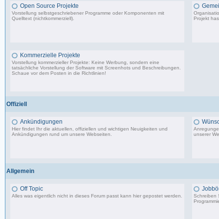
Open Source Projekte
Gemei
Vorstellung selbstgeschriebener Programme oder Komponenten mit
Organisati
Quelltext (nichtkommerziell).
Projekt has
9.083 Beiträge, zuletzt: Di 22.04.25 17:06
Kommerzielle Projekte
Vorstellung kommerzieller Projekte: Keine Werbung, sondern eine
tatsächliche Vorstellung der Software mit Screenhots und Beschreibungen.
Schaue vor dem Posten in die Richtlinien!
198 Beiträge, zuletzt: Do 18.06.20 11:31
Offiziell
Ankündigungen
Wünsc
Hier findet Ihr die aktuellen, offiziellen und wichtigen Neuigkeiten und
Anregungen
Ankündigungen rund um unsere Webseiten.
unserer We
8.553 Beiträge, zuletzt: Di 20.08.19 17:27
Allgemein
Off Topic
Jobbö
Alles was eigentlich nicht in dieses Forum passt kann hier gepostet werden.
Schreiben S
Programmie