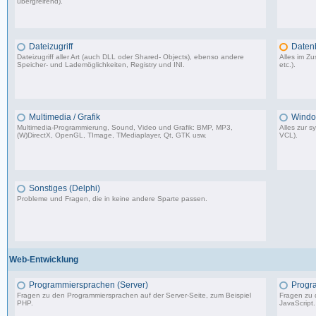
übergreifend).
64.473 Beiträge, zuletzt: Do 26.03.26 11:10
Dateizugriff
Daten
Dateizugriff aller Art (auch DLL oder Shared- Objects), ebenso andere
Alles im 
Speicher- und Lademöglichkeiten, Registry und INI.
etc.).
36.414 Beiträge, zuletzt: Do 04.12.25 12:40
Multimedia / Grafik
Windo
Multimedia-Programmierung, Sound, Video und Grafik: BMP, MP3,
Alles zur 
(W)DirectX, OpenGL, TImage, TMediaplayer, Qt, GTK usw.
VCL).
37.356 Beiträge, zuletzt: Do 10.04.25 18:55
Sonstiges (Delphi)
Probleme und Fragen, die in keine andere Sparte passen.
85.181 Beiträge, zuletzt: Fr 12.09.25 09:09
Web-Entwicklung
Programmiersprachen (Server)
Progr
Fragen zu den Programmiersprachen auf der Server-Seite, zum Beispiel
Fragen zu 
PHP.
JavaScript.