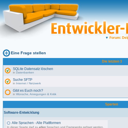
▼
Forum: Del
Eine Frage stellen
Die letzten 3
SQLite Datensatz löschen
in
Datenbanken
Suche SFTP
in
Internet / Netzwerk
Gibt es Euch noch?
in
Wünsche, Anregungen & Kritik
Sparten
Software-Entwicklung
Alle Sprachen - Alle Plattformen
In dieser Sparte darf zu
allen
Sprachen und Frameworks gefragt werden.