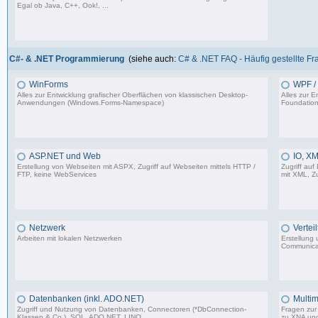
Egal ob Java, C++, Ook!, ...
967 Beiträge, zuletzt: Sa 11.04.26 15:57
C#- & .NET Programmierung
(siehe auch:
C# & .NET FAQ - Häufig gestellte F
WinForms
WPF / 
Alles zur Entwicklung grafischer Oberflächen von klassischen Desktop-
Alles zur 
Anwendungen (Windows.Forms-Namespace)
Foundation
16.523 Beiträge, zuletzt: Sa 23.08.25 13:39
ASP.NET und Web
IO, XM
Erstellung von Webseiten mit ASPX, Zugriff auf Webseiten mittels HTTP /
Zugriff auf
FTP, keine WebServices
mit XML, Zu
1.599 Beiträge, zuletzt: Sa 02.03.24 17:51
Netzwerk
Vertei
Arbeiten mit lokalen Netzwerken
Erstellung
Communica
1.206 Beiträge, zuletzt: Mi 03.05.23 14:48
Datenbanken (inkl. ADO.NET)
Multim
Zugriff und Nutzung von Datenbanken, Connectoren (*DbConnection-
Fragen zur 
Klassen & Co.), SQL, ADO.NET, LINQ
zu XNA un