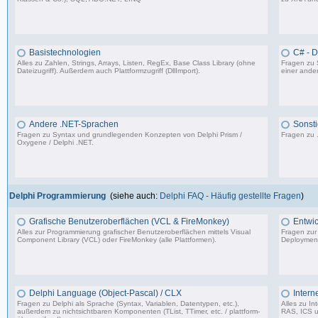
4.840 Beiträge, zuletzt: Fr 25.07.25 12:40
Basistechnologien
C# - 
Alles zu Zahlen, Strings, Arrays, Listen, RegEx, Base Class Library (ohne
Fragen zu 
Dateizugriff). Außerdem auch Plattformzugriff (DllImport).
einer ander
9.062 Beiträge, zuletzt: Mi 06.12.23 14:54
Andere .NET-Sprachen
Sonsti
Fragen zu Syntax und grundlegenden Konzepten von Delphi Prism /
Fragen zu 
Oxygene / Delphi .NET.
1.318 Beiträge, zuletzt: So 17.01.21 13:17
Delphi Programmierung
(siehe auch:
Delphi FAQ - Häufig gestellte Fragen
)
Grafische Benutzeroberflächen (VCL & FireMonkey)
Entwic
Alles zur Programmierung grafischer Benutzeroberflächen mittels Visual
Fragen zur
Component Library (VCL) oder FireMonkey (alle Plattformen).
Deployment
85.478 Beiträge, zuletzt: Mo 17.11.25 18:59
Delphi Language (Object-Pascal) / CLX
Intern
Fragen zu Delphi als Sprache (Syntax, Variablen, Datentypen, etc.),
Alles zu I
außerdem zu nichtsichtbaren Komponenten (TList, TTimer, etc. / plattform-
RAS, ICS u