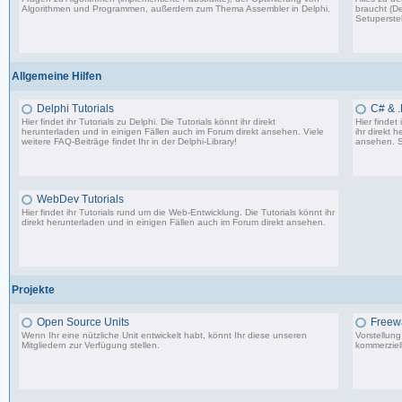
Algorithmen und Programmen, außerdem zum Thema Assembler in Delphi.
braucht (De
Setuperstel
13.241 Beiträge, zuletzt: Mo 17.11.25 03:06
Allgemeine Hilfen
Delphi Tutorials
C# & .
Hier findet ihr Tutorials zu Delphi. Die Tutorials könnt ihr direkt
Hier findet
herunterladen und in einigen Fällen auch im Forum direkt ansehen. Viele
ihr direkt 
weitere FAQ-Beiträge findet Ihr in der
Delphi-Library
!
ansehen. S
1.706 Beiträge, zuletzt: Mo 11.09.17 07:44
WebDev Tutorials
Hier findet ihr Tutorials rund um die Web-Entwicklung. Die Tutorials könnt ihr
direkt herunterladen und in einigen Fällen auch im Forum direkt ansehen.
8 Beiträge, zuletzt: Fr 08.09.17 23:25
Projekte
Open Source Units
Freew
Wenn Ihr eine nützliche Unit entwickelt habt, könnt Ihr diese unseren
Vorstellun
Mitgliedern zur Verfügung stellen.
kommerziell
2.288 Beiträge, zuletzt: So 26.04.26 10:14