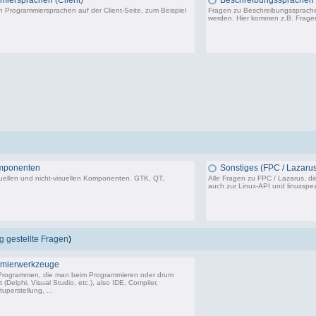
iersprachen (Client)
Beschreibungssprachen
 Programmiersprachen auf der Client-Seite, zum Beispiel
Fragen zu Beschreibungssprachen
werden. Hier kommen z.B. Frag
402 Beiträge, zuletzt: Mo 17.10.22 10:27
mponenten
Sonstiges (FPC / Lazarus
uellen und nicht-visuellen Komponenten. GTK, QT,
Alle Fragen zu FPC / Lazarus, di
auch zur Linux-API und linuxspez
50 Beiträge, zuletzt: Mi 16.03.22 20:21
5
 gestellte Fragen
)
mierwerkzeuge
 Programmen, die man beim Programmieren oder drum
(Delphi, Visual Studio, etc.), also IDE, Compiler,
uperstellung, ...
18.243 Beiträge, zuletzt: So 14.06.26 09:26