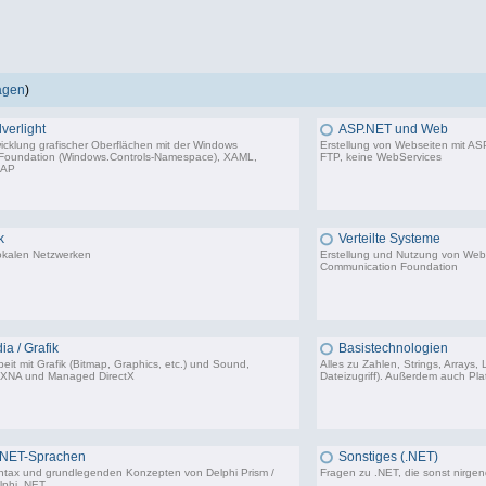
ragen
)
verlight
ASP.NET und Web
wicklung grafischer Oberflächen mit der Windows
Erstellung von Webseiten mit ASP
 Foundation (Windows.Controls-Namespace), XAML,
FTP, keine WebServices
BAP
3.132 Beiträge, zuletzt: Do 09.04.26 15:08
1.
k
Verteilte Systeme
lokalen Netzwerken
Erstellung und Nutzung von We
Communication Foundation
1.206 Beiträge, zuletzt: Mi 03.05.23 14:48
ia / Grafik
Basistechnologien
eit mit Grafik (Bitmap, Graphics, etc.) und Sound,
Alles zu Zahlen, Strings, Arrays,
 XNA und Managed DirectX
Dateizugriff). Außerdem auch Platt
1.770 Beiträge, zuletzt: Di 13.09.22 17:09
9.
.NET-Sprachen
Sonstiges (.NET)
ntax und grundlegenden Konzepten von Delphi Prism /
Fragen zu .NET, die sonst nirge
phi .NET.