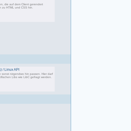
, die auf dem Client gerendert
en zu HTML und CSS hin.
360 Beiträge, zuletzt: Di 07.06.22 17:05
) / Linux API
e sonst nirgendwo hin passen. Hier darf
ifischen Libs wie LibC gefragt werden.
87 Beiträge, zuletzt: So 05.01.25 12:18