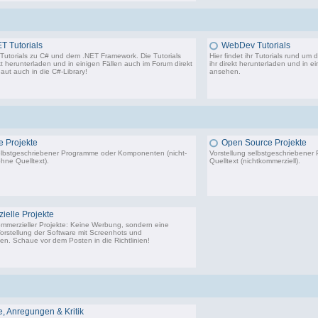
T Tutorials
WebDev Tutorials
hr Tutorials zu C# und dem .NET Framework. Die Tutorials
Hier findet ihr Tutorials rund um
kt herunterladen und in einigen Fällen auch im Forum direkt
ihr direkt herunterladen und in e
aut auch in die
C#-Library
!
ansehen.
54 Beiträge, zuletzt: Do 02.04.20 08:24
 Projekte
Open Source Projekte
elbstgeschriebener Programme oder Komponenten (nicht-
Vorstellung selbstgeschriebene
hne Quelltext).
Quelltext (nichtkommerziell).
22.443 Beiträge, zuletzt: Di 02.12.25 01:57
9.
elle Projekte
ommerzieller Projekte: Keine Werbung, sondern eine
Vorstellung der Software mit Screenhots und
n. Schaue vor dem Posten in die Richtlinien!
198 Beiträge, zuletzt: Do 18.06.20 11:31
 Anregungen & Kritik