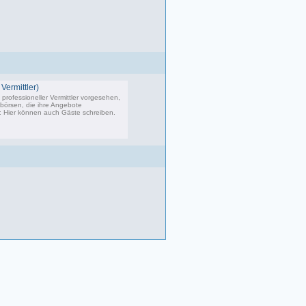
Vermittler)
professioneller Vermittler vorgesehen,
bbörsen, die ihre Angebote
s: Hier können auch Gäste schreiben.
02 Beiträge, zuletzt: Do 04.05.23 10:43