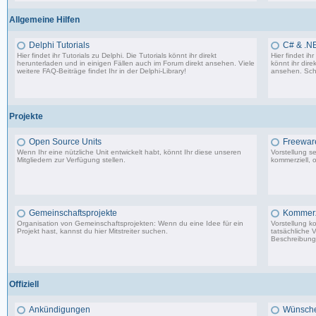
Allgemeine Hilfen
Delphi Tutorials
C# & .NE
Hier findet ihr Tutorials zu Delphi. Die Tutorials könnt ihr direkt
Hier findet i
herunterladen und in einigen Fällen auch im Forum direkt ansehen. Viele
könnt ihr dire
weitere FAQ-Beiträge findet Ihr in der
Delphi-Library
!
ansehen. Sch
1.706 Beiträge, zuletzt: Mo 11.09.17 07:44
Projekte
Open Source Units
Freeware
Wenn Ihr eine nützliche Unit entwickelt habt, könnt Ihr diese unseren
Vorstellung s
Mitgliedern zur Verfügung stellen.
kommerziell, o
2.288 Beiträge, zuletzt: So 26.04.26 10:14
Gemeinschaftsprojekte
Kommerzi
Organisation von Gemeinschaftsprojekten: Wenn du eine Idee für ein
Vorstellung k
Projekt hast, kannst du hier Mitstreiter suchen.
tatsächliche 
Beschreibunge
29 Beiträge, zuletzt: Mi 10.02.21 22:44
Offiziell
Ankündigungen
Wünsche,