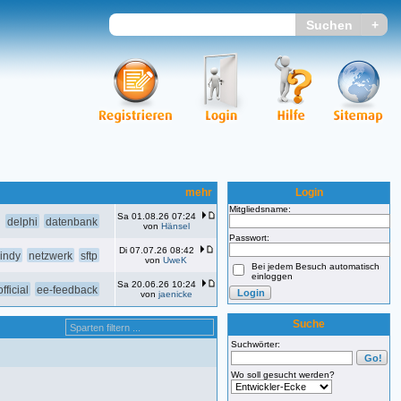
mehr
Login
Mitgliedsname:
Sa 01.08.26 07:24
delphi
datenbank
von
Hänsel
Passwort:
Di 07.07.26 08:42
indy
netzwerk
sftp
von
UweK
Bei jedem Besuch automatisch
einloggen
Sa 20.06.26 10:24
fficial
ee-feedback
von
jaenicke
Suche
Suchwörter:
Wo soll gesucht werden?