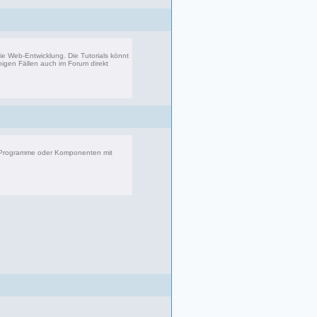
 die Web-Entwicklung. Die Tutorials könnt
inigen Fällen auch im Forum direkt
8 Beiträge, zuletzt: Fr 08.09.17 23:25
r Programme oder Komponenten mit
083 Beiträge, zuletzt: Di 22.04.25 17:06