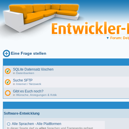
▼
Forum: Del
Eine Frage stellen
SQLite Datensatz löschen
in
Datenbanken
Suche SFTP
in
Internet / Netzwerk
Gibt es Euch noch?
in
Wünsche, Anregungen & Kritik
Software-Entwicklung
Alle Sprachen - Alle Plattformen
In dieser Sparte darf zu
allen
Sprachen und Frameworks gefragt