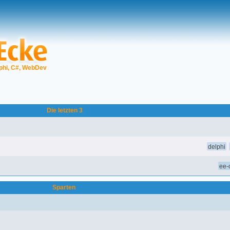
phi, C#, WebDev
Die letzten 3
delphi
ee-o
Sparten