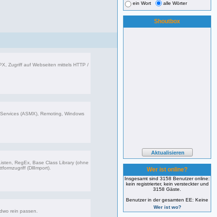
ein Wort
alle Wörter
Shoutbox
X, Zugriff auf Webseiten mittels HTTP /
599 Beiträge, zuletzt: Sa 02.03.24 17:51
bServices (ASMX), Remoting, Windows
626 Beiträge, zuletzt: Mi 12.02.20 13:59
 Listen, RegEx, Base Class Library (ohne
formzugriff (DllImport).
Wer ist online?
Insgesamt sind 3158 Benutzer online:
kein registrierter, kein versteckter und
062 Beiträge, zuletzt: Mi 06.12.23 14:54
3158 Gäste.
Benutzer in der gesamten EE: Keine
Wer ist wo?
ndwo rein passen.