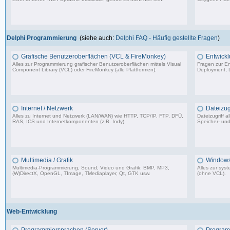
6.641 Beiträge, zuletzt: Do 18.08.22 14:24
Delphi Programmierung
(siehe auch:
Delphi FAQ - Häufig gestellte Fragen
)
Grafische Benutzeroberflächen (VCL & FireMonkey)
Entwickl
Alles zur Programmierung grafischer Benutzeroberflächen mittels Visual
Fragen zur En
Component Library (VCL) oder FireMonkey (alle Plattformen).
Deployment, D
85.478 Beiträge, zuletzt: Mo 17.11.25 18:59
Internet / Netzwerk
Dateizugr
Alles zu Internet und Netzwerk (LAN/WAN) wie HTTP, TCP/IP, FTP, DFÜ,
Dateizugriff 
RAS, ICS und Internetkomponenten (z.B. Indy).
Speicher- und
35.704 Beiträge, zuletzt: Di 07.07.26 08:42
Multimedia / Grafik
Windows
Multimedia-Programmierung, Sound, Video und Grafik: BMP, MP3,
Alles zur sy
(W)DirectX, OpenGL, TImage, TMediaplayer, Qt, GTK usw.
(ohne VCL).
37.356 Beiträge, zuletzt: Do 10.04.25 18:55
Web-Entwicklung