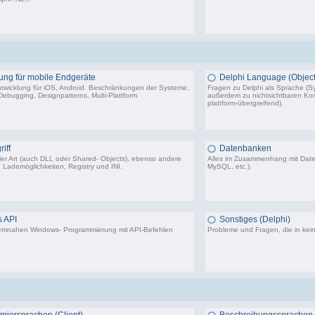
1.318 Beiträge, zuletzt: So 17.01.21 13:17
5.5
ung für mobile Endgeräte
Delphi Language (Object
twicklung für iOS, Android. Beschränkungen der Systeme,
Fragen zu Delphi als Sprache (Sy
ebugging, Designpatterns, Multi-Plattform
außerdem zu nichtsichtbaren Komp
plattform-übergreifend).
116 Beiträge, zuletzt: Fr 15.03.24 09:18
64.
iff
Datenbanken
aller Art (auch DLL oder Shared- Objects), ebenso andere
Alles im Zusammenhang mit Dat
 Lademöglichkeiten, Registry und INI.
MySQL, etc.).
36.414 Beiträge, zuletzt: Do 04.12.25 12:40
40.4
 API
Sonstiges (Delphi)
stemnahen Windows- Programmierung mit API-Befehlen
Probleme und Fragen, die in kei
28.293 Beiträge, zuletzt: Do 10.08.23 00:09
85.