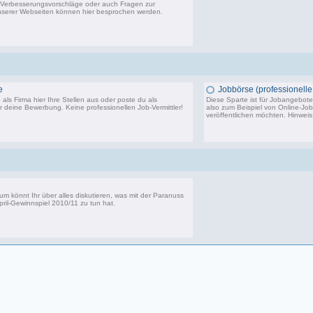
Verbesserungsvorschläge oder auch Fragen zur
serer Webseiten können hier besprochen werden.
14.291 Beiträge, zuletzt: Sa 20.06.26 10:24
e
Jobbörse (professionelle 
als Firma hier Ihre Stellen aus oder poste du als
Diese Sparte ist für Jobangebote 
 deine Bewerbung. Keine professionellen Job-Vermittler!
also zum Beispiel von Online-Jo
veröffentlichen möchten. Hinwei
3.750 Beiträge, zuletzt: Di 24.10.23 14:11
5
um könnt Ihr über alles diskutieren, was mit der Paranuss
pril-Gewinnspiel 2010/11
zu tun hat.
39 Beiträge, zuletzt: Di 06.11.12 14:16