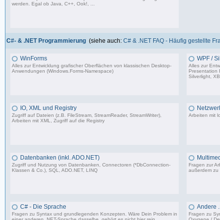
werden. Egal ob Java, C++, Ook!, ...
967 Beiträge, zuletzt: Sa 11.04.26 15:57
C#- & .NET Programmierung
(siehe auch:
C# & .NET FAQ - Häufig gestellte F
WinForms
WPF / Sil
Alles zur Entwicklung grafischer Oberflächen von klassischen Desktop-
Alles zur Ent
Anwendungen (Windows.Forms-Namespace)
Presentation
Silverlight, X
16.523 Beiträge, zuletzt: Sa 23.08.25 13:39
IO, XML und Registry
Netzwer
Zugriff auf Dateien (z.B. FileStream, StreamReader, StreamWriter),
Arbeiten mit 
Arbeiten mit XML, Zugriff auf die Registry
4.463 Beiträge, zuletzt: Di 08.08.23 12:03
Datenbanken (inkl. ADO.NET)
Multimed
Zugriff und Nutzung von Datenbanken, Connectoren (*DbConnection-
Fragen zur Arb
Klassen & Co.), SQL, ADO.NET, LINQ
außerdem zu
4.840 Beiträge, zuletzt: Fr 25.07.25 12:40
C# - Die Sprache
Andere 
Fragen zu Syntax und grundlegenden Konzepten. Wäre Dein Problem in
Fragen zu Sy
einer anderen .NET-Sprache dasselbe, gehört es nicht hier rein.
Oxygene / Del