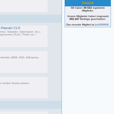
Statistik
Wir haben
39.522
registrierte
25 Beiträge, zuletzt: Mo 22.01.24 19:00
Mitglieder.
Unsere Mitglieder haben insgesamt
692.437
Beiträge geschrieben.
Das neueste Mitglied ist
jack888888
.
-Pascal) / CLX
ntax, Variablen, Datentypen, etc.),
onenten (TList, TTimer, etc. /
473 Beiträge, zuletzt: Do 26.03.26 11:10
enbanken (BDE, ADO, dbExpress,
85 Beiträge, zuletzt: Sa 01.08.26 07:24
ne andere Sparte passen.
181 Beiträge, zuletzt: Fr 12.09.25 09:09