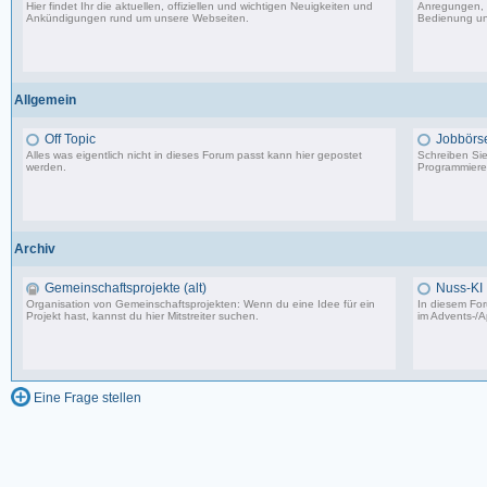
Hier findet Ihr die aktuellen, offiziellen und wichtigen Neuigkeiten und
Anregungen, 
Ankündigungen rund um unsere Webseiten.
Bedienung un
8.553 Beiträge, zuletzt: Di 20.08.19 17:27
Allgemein
Off Topic
Jobbörs
Alles was eigentlich nicht in dieses Forum passt kann hier gepostet
Schreiben Sie 
werden.
Programmierer
87.549 Beiträge, zuletzt: Do 18.12.25 19:15
Archiv
Gemeinschaftsprojekte (alt)
Nuss-KI
Organisation von Gemeinschaftsprojekten: Wenn du eine Idee für ein
In diesem For
Projekt hast, kannst du hier Mitstreiter suchen.
im
Advents-/A
243 Beiträge, zuletzt: So 07.08.11 02:30
Eine Frage stellen