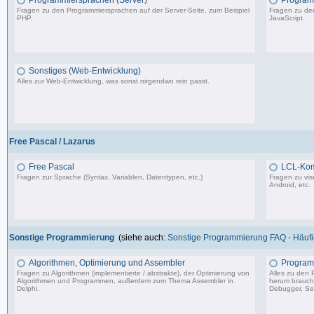
Programmiersprachen (Server)
Programm
Fragen zu den Programmiersprachen auf der Server-Seite, zum Beispiel
Fragen zu den
PHP.
JavaScript.
1.150 Beiträge, zuletzt: So 09.07.23 15:12
Sonstiges (Web-Entwicklung)
Alles zur Web-Entwicklung, was sonst nirgendwo rein passt.
364 Beiträge, zuletzt: Mo 18.12.23 12:19
Free Pascal / Lazarus
Free Pascal
LCL-Ko
Fragen zur Sprache (Syntax, Variablen, Datentypen, etc.)
Fragen zu vis
Android, etc.
132 Beiträge, zuletzt: Sa 15.07.23 12:49
Sonstige Programmierung
(siehe auch:
Sonstige Programmierung FAQ - Häufig
Algorithmen, Optimierung und Assembler
Program
Fragen zu Algorithmen (implementierte / abstrakte), der Optimierung von
Alles zu den
Algorithmen und Programmen, außerdem zum Thema Assembler in
herum braucht 
Delphi.
Debugger, Set
13.241 Beiträge, zuletzt: Mo 17.11.25 03:06