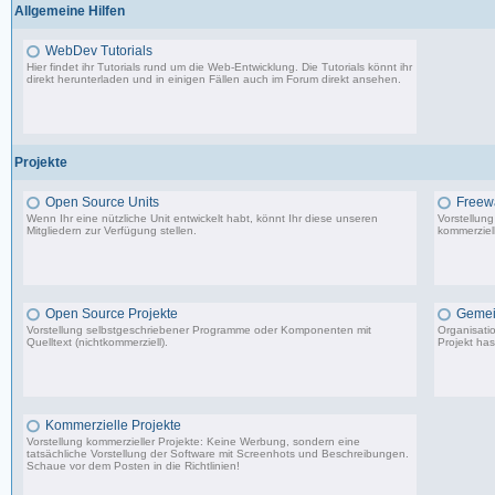
Allgemeine Hilfen
WebDev Tutorials
Hier findet ihr Tutorials rund um die Web-Entwicklung. Die Tutorials könnt ihr
direkt herunterladen und in einigen Fällen auch im Forum direkt ansehen.
8 Beiträge, zuletzt: Fr 08.09.17 23:25
Projekte
Open Source Units
Freew
Wenn Ihr eine nützliche Unit entwickelt habt, könnt Ihr diese unseren
Vorstellun
Mitgliedern zur Verfügung stellen.
kommerziell
2.288 Beiträge, zuletzt: So 26.04.26 10:14
Open Source Projekte
Gemei
Vorstellung selbstgeschriebener Programme oder Komponenten mit
Organisati
Quelltext (nichtkommerziell).
Projekt has
9.083 Beiträge, zuletzt: Di 22.04.25 17:06
Kommerzielle Projekte
Vorstellung kommerzieller Projekte: Keine Werbung, sondern eine
tatsächliche Vorstellung der Software mit Screenhots und Beschreibungen.
Schaue vor dem Posten in die Richtlinien!