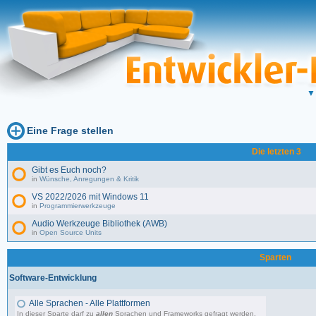
Eine Frage stellen
Die letzten 3
Gibt es Euch noch?
in
Wünsche, Anregungen & Kritik
VS 2022/2026 mit Windows 11
in
Programmierwerkzeuge
Audio Werkzeuge Bibliothek (AWB)
in
Open Source Units
Sparten
Software-Entwicklung
Alle Sprachen - Alle Plattformen
In dieser Sparte darf zu
allen
Sprachen und Frameworks gefragt werden.