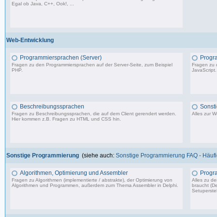
Egal ob Java, C++, Ook!, ...
967 Beiträge, zuletzt: Sa 11.04.26 15:57
Web-Entwicklung
Programmiersprachen (Server)
Progr
Fragen zu den Programmiersprachen auf der Server-Seite, zum Beispiel
Fragen zu 
PHP.
JavaScript.
1.150 Beiträge, zuletzt: So 09.07.23 15:12
Beschreibungssprachen
Sonst
Fragen zu Beschreibungssprachen, die auf dem Client gerendert werden.
Alles zur 
Hier kommen z.B. Fragen zu HTML und CSS hin.
360 Beiträge, zuletzt: Di 07.06.22 17:05
Sonstige Programmierung
(siehe auch:
Sonstige Programmierung FAQ - Häufig
Algorithmen, Optimierung und Assembler
Progr
Fragen zu Algorithmen (implementierte / abstrakte), der Optimierung von
Alles zu d
Algorithmen und Programmen, außerdem zum Thema Assembler in Delphi.
braucht (De
Setuperstel
13.241 Beiträge, zuletzt: Mo 17.11.25 03:06