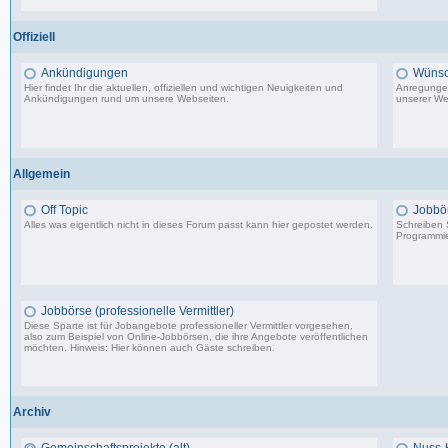
198 Beiträge, zuletzt: Do 18.06.20 11:31
Offiziell
Ankündigungen
Wünsc
Hier findet Ihr die aktuellen, offiziellen und wichtigen Neuigkeiten und
Anregungen
Ankündigungen rund um unsere Webseiten.
unserer We
8.553 Beiträge, zuletzt: Di 20.08.19 17:27
Allgemein
Off Topic
Jobbö
Alles was eigentlich nicht in dieses Forum passt kann hier gepostet werden.
Schreiben S
Programmie
87.549 Beiträge, zuletzt: Do 18.12.25 19:15
Jobbörse (professionelle Vermittler)
Diese Sparte ist für Jobangebote professioneller Vermittler vorgesehen,
also zum Beispiel von Online-Jobbörsen, die ihre Angebote veröffentlichen
möchten. Hinweis: Hier können auch Gäste schreiben.
502 Beiträge, zuletzt: Do 04.05.23 10:43
Archiv