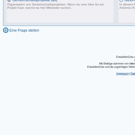
Gemeinschaftsprojekte (alt)
Nuss-
Organisation von Gemeinschaftsprojekten: Wenn du eine Idee für ein
In diesem F
Projekt hast, kannst du hier Mitstreiter suchen.
Advents-/A
243 Beiträge, zuletzt: So 07.08.11 02:30
Eine Frage stellen
Entwickler-Ecke
Alle Beiträge stammen von dritt
Entwickler-Ecke und die zugehörigen Webseit
Impressum
|
Dat