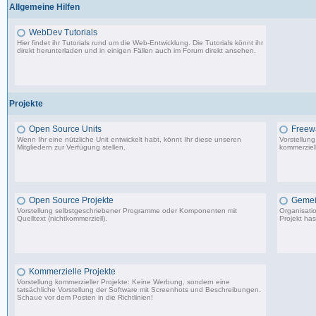
Allgemeine Hilfen
WebDev Tutorials
Hier findet ihr Tutorials rund um die Web-Entwicklung. Die Tutorials könnt ihr
direkt herunterladen und in einigen Fällen auch im Forum direkt ansehen.
8 Beiträge, zuletzt: Fr 08.09.17 23:25
Projekte
Open Source Units
Freew
Wenn Ihr eine nützliche Unit entwickelt habt, könnt Ihr diese unseren
Vorstellun
Mitgliedern zur Verfügung stellen.
kommerziell
2.288 Beiträge, zuletzt: So 26.04.26 10:14
Open Source Projekte
Gemei
Vorstellung selbstgeschriebener Programme oder Komponenten mit
Organisati
Quelltext (nichtkommerziell).
Projekt has
9.083 Beiträge, zuletzt: Di 22.04.25 17:06
Kommerzielle Projekte
Vorstellung kommerzieller Projekte: Keine Werbung, sondern eine
tatsächliche Vorstellung der Software mit Screenhots und Beschreibungen.
Schaue vor dem Posten in die Richtlinien!