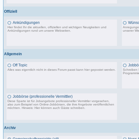
198 Beiträge, zuletzt: Do 18.06.20 11:31
Offiziell
Ankündigungen
Wünsc
Hier findet Ihr die aktuellen, offiziellen und wichtigen Neuigkeiten und
Anregungen
Ankündigungen rund um unsere Webseiten.
unserer We
8.553 Beiträge, zuletzt: Di 20.08.19 17:27
Allgemein
Off Topic
Jobbö
Alles was eigentlich nicht in dieses Forum passt kann hier gepostet werden.
Schreiben S
Programmie
87.549 Beiträge, zuletzt: Do 18.12.25 19:15
Jobbörse (professionelle Vermittler)
Diese Sparte ist für Jobangebote professioneller Vermittler vorgesehen,
also zum Beispiel von Online-Jobbörsen, die ihre Angebote veröffentlichen
möchten. Hinweis: Hier können auch Gäste schreiben.
502 Beiträge, zuletzt: Do 04.05.23 10:43
Archiv