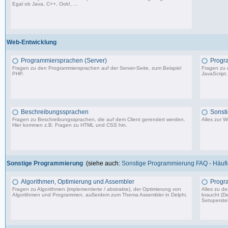
Egal ob Java, C++, Ook!, ...
967 Beiträge, zuletzt: Sa 11.04.26 15:57
Web-Entwicklung
Programmiersprachen (Server)
Progr
Fragen zu den Programmiersprachen auf der Server-Seite, zum Beispiel
Fragen zu 
PHP.
JavaScript.
1.150 Beiträge, zuletzt: So 09.07.23 15:12
Beschreibungssprachen
Sonst
Fragen zu Beschreibungssprachen, die auf dem Client gerendert werden.
Alles zur 
Hier kommen z.B. Fragen zu HTML und CSS hin.
360 Beiträge, zuletzt: Di 07.06.22 17:05
Sonstige Programmierung
(siehe auch:
Sonstige Programmierung FAQ - Häufig
Algorithmen, Optimierung und Assembler
Progr
Fragen zu Algorithmen (implementierte / abstrakte), der Optimierung von
Alles zu d
Algorithmen und Programmen, außerdem zum Thema Assembler in Delphi.
braucht (De
Setuperstel
13.241 Beiträge, zuletzt: Mo 17.11.25 03:06