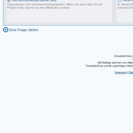
Gemeinschaftsprojekte (alt)
Nuss-
Organisation von Gemeinschaftsprojekten: Wenn du eine Idee für ein
In diesem F
Projekt hast, kannst du hier Mitstreiter suchen.
Advents-/A
243 Beiträge, zuletzt: So 07.08.11 02:30
Eine Frage stellen
Entwickler-Ecke
Alle Beiträge stammen von dritt
Entwickler-Ecke und die zugehörigen Webseit
Impressum
|
Dat