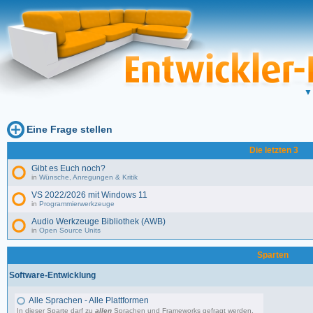
Eine Frage stellen
Die letzten 3
Gibt es Euch noch?
in
Wünsche, Anregungen & Kritik
VS 2022/2026 mit Windows 11
in
Programmierwerkzeuge
Audio Werkzeuge Bibliothek (AWB)
in
Open Source Units
Sparten
Software-Entwicklung
Alle Sprachen - Alle Plattformen
In dieser Sparte darf zu
allen
Sprachen und Frameworks gefragt werden.