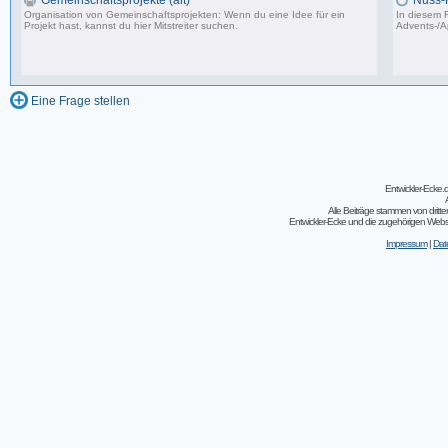
Gemeinschaftsprojekte (alt)
Nuss-
Organisation von Gemeinschaftsprojekten: Wenn du eine Idee für ein
In diesem F
Projekt hast, kannst du hier Mitstreiter suchen.
Advents-/A
243 Beiträge, zuletzt: So 07.08.11 02:30
Eine Frage stellen
Entwickler-Ecke
Alle Beiträge stammen von dritt
Entwickler-Ecke und die zugehörigen Webseit
Impressum
|
Dat