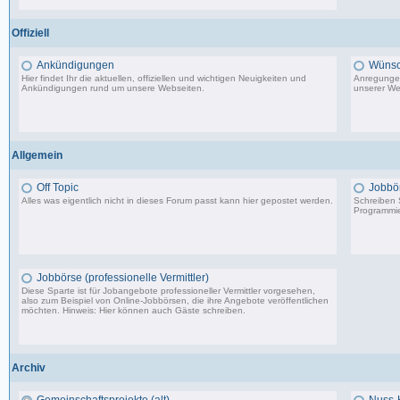
198 Beiträge, zuletzt: Do 18.06.20 11:31
Offiziell
Ankündigungen
Wünsc
Hier findet Ihr die aktuellen, offiziellen und wichtigen Neuigkeiten und
Anregungen
Ankündigungen rund um unsere Webseiten.
unserer We
8.553 Beiträge, zuletzt: Di 20.08.19 17:27
Allgemein
Off Topic
Jobbö
Alles was eigentlich nicht in dieses Forum passt kann hier gepostet werden.
Schreiben S
Programmie
87.549 Beiträge, zuletzt: Do 18.12.25 19:15
Jobbörse (professionelle Vermittler)
Diese Sparte ist für Jobangebote professioneller Vermittler vorgesehen,
also zum Beispiel von Online-Jobbörsen, die ihre Angebote veröffentlichen
möchten. Hinweis: Hier können auch Gäste schreiben.
502 Beiträge, zuletzt: Do 04.05.23 10:43
Archiv