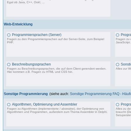
Egal ob Java, C++, Ook!, ...
967 Beiträge, zuletzt: Sa 11.04.26 15:57
Web-Entwicklung
Programmiersprachen (Server)
Progr
Fragen zu den Programmiersprachen auf der Server-Seite, zum Beispiel
Fragen zu 
PHP.
JavaScript.
1.150 Beiträge, zuletzt: So 09.07.23 15:12
Beschreibungssprachen
Sonst
Fragen zu Beschreibungssprachen, die auf dem Client gerendert werden.
Alles zur 
Hier kommen z.B. Fragen zu HTML und CSS hin.
360 Beiträge, zuletzt: Di 07.06.22 17:05
Sonstige Programmierung
(siehe auch:
Sonstige Programmierung FAQ - Häufig
Algorithmen, Optimierung und Assembler
Progr
Fragen zu Algorithmen (implementierte / abstrakte), der Optimierung von
Alles zu d
Algorithmen und Programmen, außerdem zum Thema Assembler in Delphi.
braucht (De
Setuperstel
13.241 Beiträge, zuletzt: Mo 17.11.25 03:06