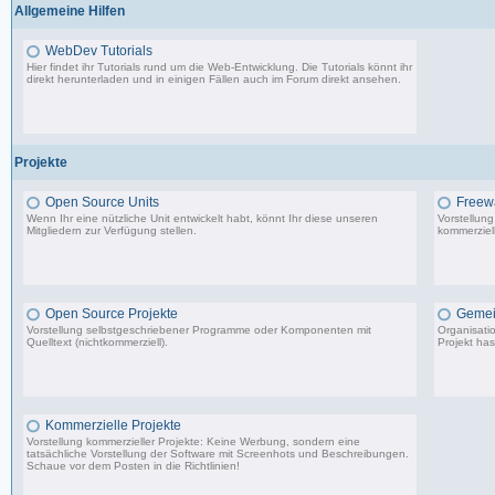
Allgemeine Hilfen
WebDev Tutorials
Hier findet ihr Tutorials rund um die Web-Entwicklung. Die Tutorials könnt ihr
direkt herunterladen und in einigen Fällen auch im Forum direkt ansehen.
8 Beiträge, zuletzt: Fr 08.09.17 23:25
Projekte
Open Source Units
Freew
Wenn Ihr eine nützliche Unit entwickelt habt, könnt Ihr diese unseren
Vorstellun
Mitgliedern zur Verfügung stellen.
kommerziell
2.288 Beiträge, zuletzt: So 26.04.26 10:14
Open Source Projekte
Gemei
Vorstellung selbstgeschriebener Programme oder Komponenten mit
Organisati
Quelltext (nichtkommerziell).
Projekt has
9.083 Beiträge, zuletzt: Di 22.04.25 17:06
Kommerzielle Projekte
Vorstellung kommerzieller Projekte: Keine Werbung, sondern eine
tatsächliche Vorstellung der Software mit Screenhots und Beschreibungen.
Schaue vor dem Posten in die Richtlinien!