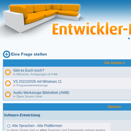
Eine Frage stellen
Die letzten 3
Gibt es Euch noch?
in
Wünsche, Anregungen & Kritik
VS 2022/2026 mit Windows 11
in
Programmierwerkzeuge
Audio Werkzeuge Bibliothek (AWB)
in
Open Source Units
Sparten
Software-Entwicklung
Alle Sprachen - Alle Plattformen
In dieser Sparte darf zu
allen
Sprachen und Frameworks gefragt werden.