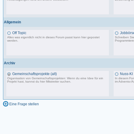
8.553 Beiträge, zuletzt: Di 20.08.19 17:27
Allgemein
Off Topic
Jobbörs
Alles was eigentlich nicht in dieses Forum passt kann hier gepostet
Schreiben Sie 
werden.
Programmierer
87.549 Beiträge, zuletzt: Do 18.12.25 19:15
Archiv
Gemeinschaftsprojekte (alt)
Nuss-KI
Organisation von Gemeinschaftsprojekten: Wenn du eine Idee für ein
In diesem For
Projekt hast, kannst du hier Mitstreiter suchen.
im
Advents-/A
243 Beiträge, zuletzt: So 07.08.11 02:30
Eine Frage stellen