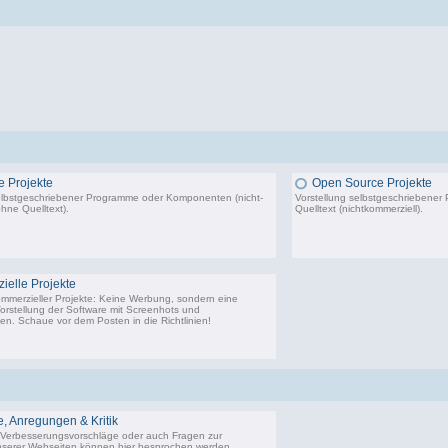
 Projekte
Open Source Projekte
elbstgeschriebener Programme oder Komponenten (nicht-
Vorstellung selbstgeschriebene
hne Quelltext).
Quelltext (nichtkommerziell).
22.443 Beiträge, zuletzt: Di 02.12.25 01:57
9.
elle Projekte
ommerzieller Projekte: Keine Werbung, sondern eine
Vorstellung der Software mit Screenhots und
n. Schaue vor dem Posten in die Richtlinien!
198 Beiträge, zuletzt: Do 18.06.20 11:31
 Anregungen & Kritik
Verbesserungsvorschläge oder auch Fragen zur
serer Webseiten können hier besprochen werden.