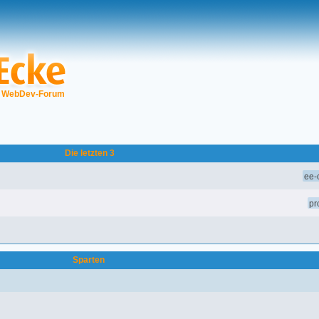
▼
WebDev-Forum
Die letzten 3
ee-o
pr
Sparten