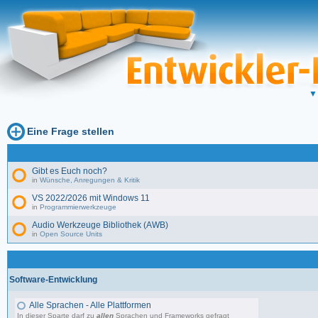
Eine Frage stellen
Gibt es Euch noch?
in
Wünsche, Anregungen & Kritik
VS 2022/2026 mit Windows 11
in
Programmierwerkzeuge
Audio Werkzeuge Bibliothek (AWB)
in
Open Source Units
Software-Entwicklung
Alle Sprachen - Alle Plattformen
In dieser Sparte darf zu
allen
Sprachen und Frameworks gefragt