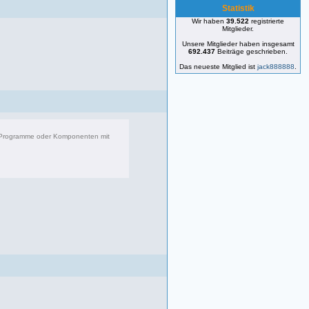
Statistik
Wir haben
39.522
registrierte
Mitglieder.
Unsere Mitglieder haben insgesamt
692.437
Beiträge geschrieben.
Das neueste Mitglied ist
jack888888
.
r Programme oder Komponenten mit
083 Beiträge, zuletzt: Di 22.04.25 17:06