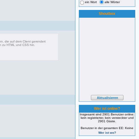
ein Wort
alle Wörter
Shoutbox
, die auf dem Client gerendert
en zu HTML und CSS hin.
360 Beiträge, zuletzt: Di 07.06.22 17:05
Wer ist online?
Insgesamt sind 2901 Benutzer online:
kein registrierter, kein versteckter und
2901 Gäste.
Benutzer in der gesamten EE: Keine
Wer ist wo?