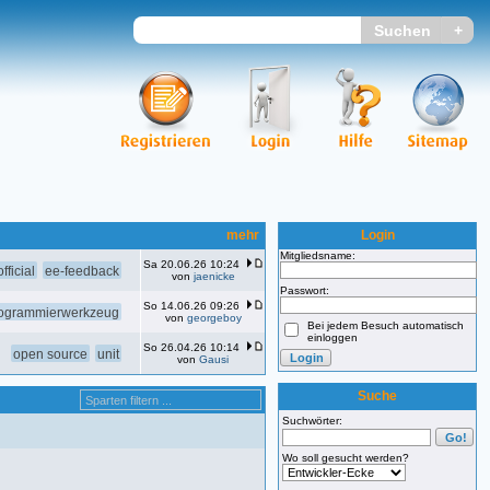
mehr
Login
Mitgliedsname:
Sa 20.06.26 10:24
fficial
ee-feedback
von
jaenicke
Passwort:
So 14.06.26 09:26
ogrammierwerkzeug
von
georgeboy
Bei jedem Besuch automatisch
einloggen
So 26.04.26 10:14
open source
unit
von
Gausi
Suche
Suchwörter:
Wo soll gesucht werden?