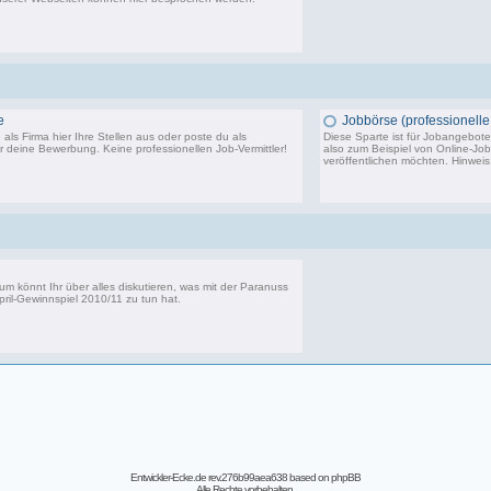
14.291 Beiträge, zuletzt: Sa 20.06.26 10:24
e
Jobbörse (professionelle 
als Firma hier Ihre Stellen aus oder poste du als
Diese Sparte ist für Jobangebote 
 deine Bewerbung. Keine professionellen Job-Vermittler!
also zum Beispiel von Online-Jo
veröffentlichen möchten. Hinwei
3.750 Beiträge, zuletzt: Di 24.10.23 14:11
5
um könnt Ihr über alles diskutieren, was mit der Paranuss
pril-Gewinnspiel 2010/11
zu tun hat.
39 Beiträge, zuletzt: Di 06.11.12 14:16
Entwickler-Ecke.de rev.276b99aea638
based on
phpBB
Alle Rechte vorbehalten.