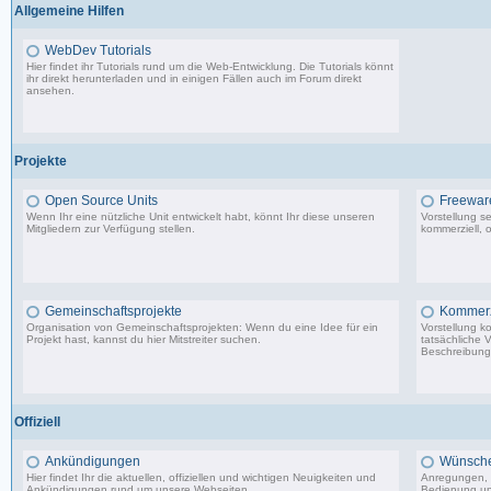
Allgemeine Hilfen
WebDev Tutorials
Hier findet ihr Tutorials rund um die Web-Entwicklung. Die Tutorials könnt
ihr direkt herunterladen und in einigen Fällen auch im Forum direkt
ansehen.
8 Beiträge, zuletzt: Fr 08.09.17 23:25
Projekte
Open Source Units
Freeware
Wenn Ihr eine nützliche Unit entwickelt habt, könnt Ihr diese unseren
Vorstellung s
Mitgliedern zur Verfügung stellen.
kommerziell, o
2.288 Beiträge, zuletzt: So 26.04.26 10:14
Gemeinschaftsprojekte
Kommerzi
Organisation von Gemeinschaftsprojekten: Wenn du eine Idee für ein
Vorstellung k
Projekt hast, kannst du hier Mitstreiter suchen.
tatsächliche 
Beschreibunge
29 Beiträge, zuletzt: Mi 10.02.21 22:44
Offiziell
Ankündigungen
Wünsche,
Hier findet Ihr die aktuellen, offiziellen und wichtigen Neuigkeiten und
Anregungen, 
Ankündigungen rund um unsere Webseiten.
Bedienung un