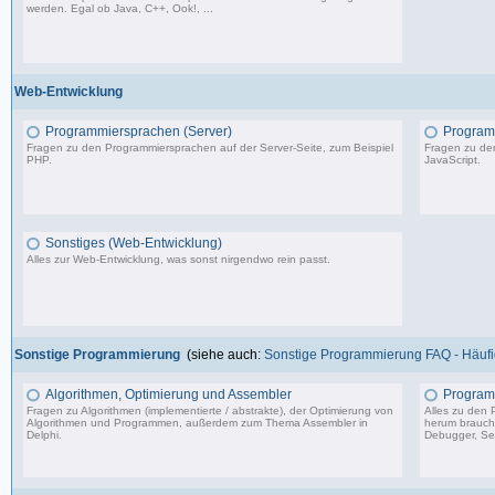
werden. Egal ob Java, C++, Ook!, ...
967 Beiträge, zuletzt: Sa 11.04.26 15:57
Web-Entwicklung
Programmiersprachen (Server)
Programm
Fragen zu den Programmiersprachen auf der Server-Seite, zum Beispiel
Fragen zu den
PHP.
JavaScript.
1.150 Beiträge, zuletzt: So 09.07.23 15:12
Sonstiges (Web-Entwicklung)
Alles zur Web-Entwicklung, was sonst nirgendwo rein passt.
364 Beiträge, zuletzt: Mo 18.12.23 12:19
Sonstige Programmierung
(siehe auch:
Sonstige Programmierung FAQ - Häufig
Algorithmen, Optimierung und Assembler
Program
Fragen zu Algorithmen (implementierte / abstrakte), der Optimierung von
Alles zu den
Algorithmen und Programmen, außerdem zum Thema Assembler in
herum braucht 
Delphi.
Debugger, Set
13.241 Beiträge, zuletzt: Mo 17.11.25 03:06