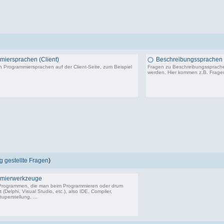
iersprachen (Client)
Beschreibungssprachen
 Programmiersprachen auf der Client-Seite, zum Beispiel
Fragen zu Beschreibungssprachen
werden. Hier kommen z.B. Frag
402 Beiträge, zuletzt: Mo 17.10.22 10:27
 gestellte Fragen
)
mierwerkzeuge
 Programmen, die man beim Programmieren oder drum
(Delphi, Visual Studio, etc.), also IDE, Compiler,
uperstellung, ...
18.243 Beiträge, zuletzt: So 14.06.26 09:26