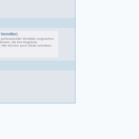
Vermittler)
professioneller Vermittler vorgesehen,
bbörsen, die ihre Angebote
s: Hier können auch Gäste schreiben.
02 Beiträge, zuletzt: Do 04.05.23 10:43