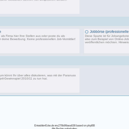
14.291 Beiträge, zuletzt: Sa 20.06.26 10:24
e
Jobbörse (professionelle 
als Firma hier Ihre Stellen aus oder poste du als
Diese Sparte ist für Jobangebote 
 deine Bewerbung. Keine professionellen Job-Vermittler!
also zum Beispiel von Online-Jo
veröffentlichen möchten. Hinwei
3.750 Beiträge, zuletzt: Di 24.10.23 14:11
5
um könnt Ihr über alles diskutieren, was mit der Paranuss
pril-Gewinnspiel 2010/11
zu tun hat.
39 Beiträge, zuletzt: Di 06.11.12 14:16
Entwickler-Ecke.de rev.276b99aea638
based on
phpBB
Alle Rechte vorbehalten.