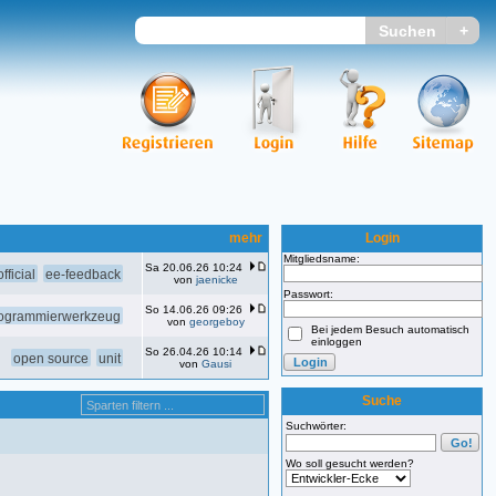
mehr
Login
Mitgliedsname:
Sa 20.06.26 10:24
fficial
ee-feedback
von
jaenicke
Passwort:
So 14.06.26 09:26
ogrammierwerkzeug
von
georgeboy
Bei jedem Besuch automatisch
einloggen
So 26.04.26 10:14
open source
unit
von
Gausi
Suche
Suchwörter:
Wo soll gesucht werden?