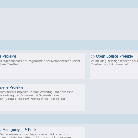
 Projekte
Open Source Projekte
elbstgeschriebener Programme oder Komponenten (nicht-
Vorstellung selbstgeschriebene
hne Quelltext).
Quelltext (nichtkommerziell).
22.443 Beiträge, zuletzt: Di 02.12.25 01:57
9.
elle Projekte
ommerzieller Projekte: Keine Werbung, sondern eine
Vorstellung der Software mit Screenhots und
n. Schaue vor dem Posten in die Richtlinien!
198 Beiträge, zuletzt: Do 18.06.20 11:31
 Anregungen & Kritik
Verbesserungsvorschläge oder auch Fragen zur
serer Webseiten können hier besprochen werden.