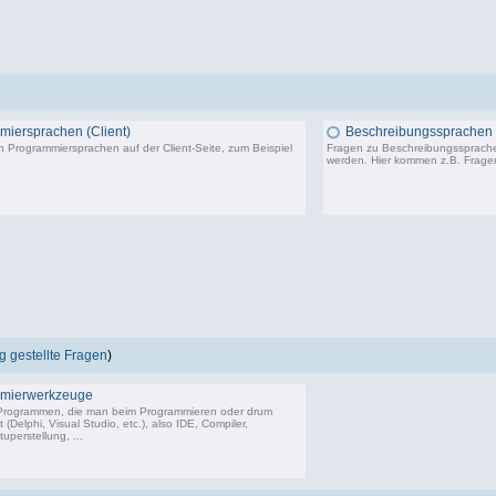
iersprachen (Client)
Beschreibungssprachen
 Programmiersprachen auf der Client-Seite, zum Beispiel
Fragen zu Beschreibungssprachen
werden. Hier kommen z.B. Frag
402 Beiträge, zuletzt: Mo 17.10.22 10:27
 gestellte Fragen
)
mierwerkzeuge
 Programmen, die man beim Programmieren oder drum
(Delphi, Visual Studio, etc.), also IDE, Compiler,
uperstellung, ...
18.243 Beiträge, zuletzt: So 14.06.26 09:26