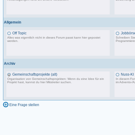
8.553 Beiträge, zuletzt: Di 20.08.19 17:27
Allgemein
Off Topic
Jobbörs
Alles was eigentlich nicht in dieses Forum passt kann hier gepostet
Schreiben Sie 
werden.
Programmierer
87.549 Beiträge, zuletzt: Do 18.12.25 19:15
Archiv
Gemeinschaftsprojekte (alt)
Nuss-KI
Organisation von Gemeinschaftsprojekten: Wenn du eine Idee für ein
In diesem For
Projekt hast, kannst du hier Mitstreiter suchen.
im
Advents-/A
243 Beiträge, zuletzt: So 07.08.11 02:30
Eine Frage stellen