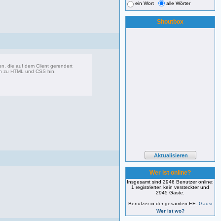
ein Wort
alle Wörter
Shoutbox
, die auf dem Client gerendert
en zu HTML und CSS hin.
360 Beiträge, zuletzt: Di 07.06.22 17:05
Wer ist online?
Insgesamt sind 2946 Benutzer online:
1 registrierter, kein versteckter und
2945 Gäste.
Benutzer in der gesamten EE:
Gausi
Wer ist wo?