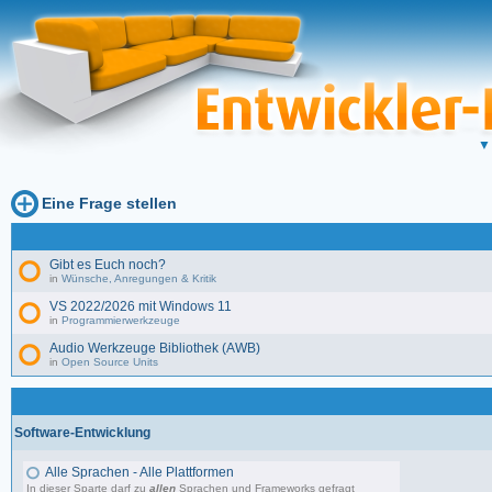
Eine Frage stellen
Gibt es Euch noch?
in
Wünsche, Anregungen & Kritik
VS 2022/2026 mit Windows 11
in
Programmierwerkzeuge
Audio Werkzeuge Bibliothek (AWB)
in
Open Source Units
Software-Entwicklung
Alle Sprachen - Alle Plattformen
In dieser Sparte darf zu
allen
Sprachen und Frameworks gefragt