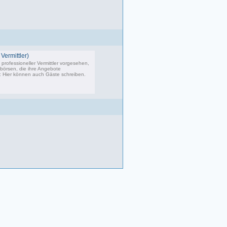
Vermittler)
professioneller Vermittler vorgesehen,
bbörsen, die ihre Angebote
s: Hier können auch Gäste schreiben.
02 Beiträge, zuletzt: Do 04.05.23 10:43