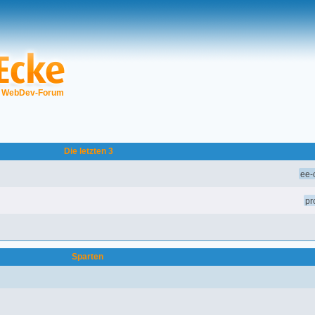
▼
WebDev-Forum
Die letzten 3
ee-o
pr
Sparten