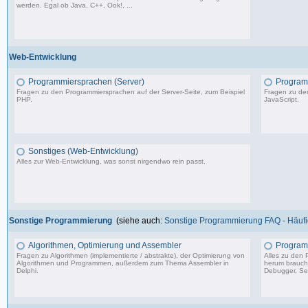
werden. Egal ob Java, C++, Ook!, ...
967 Beiträge, zuletzt: Sa 11.04.26 15:57
Web-Entwicklung
Programmiersprachen (Server)
Programm
Fragen zu den Programmiersprachen auf der Server-Seite, zum Beispiel
Fragen zu den
PHP.
JavaScript.
1.150 Beiträge, zuletzt: So 09.07.23 15:12
Sonstiges (Web-Entwicklung)
Alles zur Web-Entwicklung, was sonst nirgendwo rein passt.
364 Beiträge, zuletzt: Mo 18.12.23 12:19
Sonstige Programmierung
(siehe auch:
Sonstige Programmierung FAQ - Häufig
Algorithmen, Optimierung und Assembler
Program
Fragen zu Algorithmen (implementierte / abstrakte), der Optimierung von
Alles zu den
Algorithmen und Programmen, außerdem zum Thema Assembler in
herum braucht 
Delphi.
Debugger, Set
13.241 Beiträge, zuletzt: Mo 17.11.25 03:06