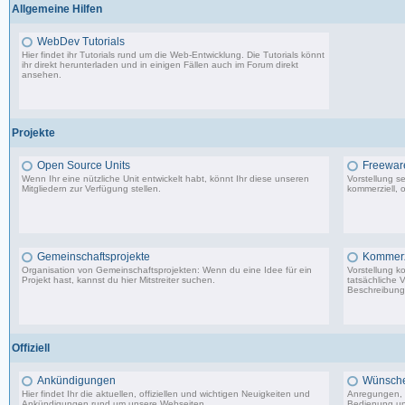
Allgemeine Hilfen
WebDev Tutorials
Hier findet ihr Tutorials rund um die Web-Entwicklung. Die Tutorials könnt
ihr direkt herunterladen und in einigen Fällen auch im Forum direkt
ansehen.
8 Beiträge, zuletzt: Fr 08.09.17 23:25
Projekte
Open Source Units
Freeware
Wenn Ihr eine nützliche Unit entwickelt habt, könnt Ihr diese unseren
Vorstellung s
Mitgliedern zur Verfügung stellen.
kommerziell, o
2.288 Beiträge, zuletzt: So 26.04.26 10:14
Gemeinschaftsprojekte
Kommerzi
Organisation von Gemeinschaftsprojekten: Wenn du eine Idee für ein
Vorstellung k
Projekt hast, kannst du hier Mitstreiter suchen.
tatsächliche 
Beschreibunge
29 Beiträge, zuletzt: Mi 10.02.21 22:44
Offiziell
Ankündigungen
Wünsche,
Hier findet Ihr die aktuellen, offiziellen und wichtigen Neuigkeiten und
Anregungen, 
Ankündigungen rund um unsere Webseiten.
Bedienung un