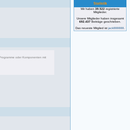
Statistik
Wir haben
39.522
registrierte
Mitglieder.
Unsere Mitglieder haben insgesamt
692.437
Beiträge geschrieben.
Das neueste Mitglied ist
jack888888
.
r Programme oder Komponenten mit
083 Beiträge, zuletzt: Di 22.04.25 17:06