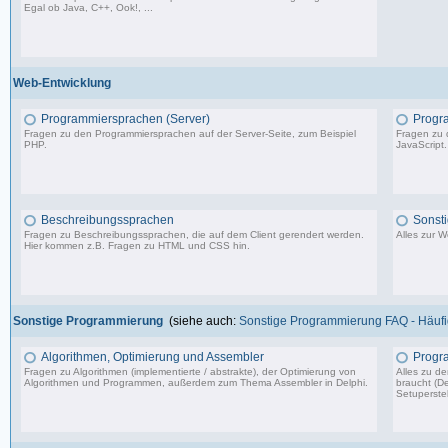
Egal ob Java, C++, Ook!, ...
967 Beiträge, zuletzt: Sa 11.04.26 15:57
Web-Entwicklung
Programmiersprachen (Server)
Progr
Fragen zu den Programmiersprachen auf der Server-Seite, zum Beispiel
Fragen zu 
PHP.
JavaScript.
1.150 Beiträge, zuletzt: So 09.07.23 15:12
Beschreibungssprachen
Sonst
Fragen zu Beschreibungssprachen, die auf dem Client gerendert werden.
Alles zur 
Hier kommen z.B. Fragen zu HTML und CSS hin.
360 Beiträge, zuletzt: Di 07.06.22 17:05
Sonstige Programmierung
(siehe auch:
Sonstige Programmierung FAQ - Häufig
Algorithmen, Optimierung und Assembler
Progr
Fragen zu Algorithmen (implementierte / abstrakte), der Optimierung von
Alles zu d
Algorithmen und Programmen, außerdem zum Thema Assembler in Delphi.
braucht (De
Setuperstel
13.241 Beiträge, zuletzt: Mo 17.11.25 03:06