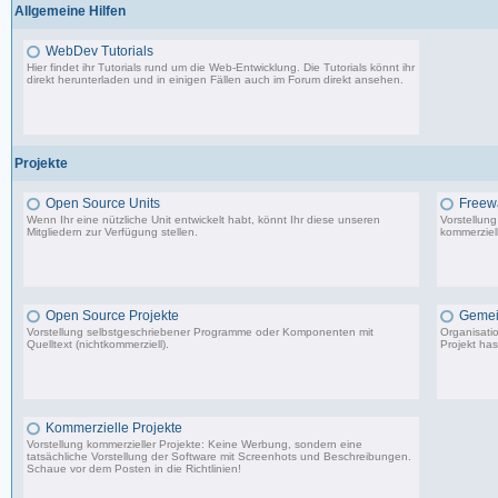
Allgemeine Hilfen
WebDev Tutorials
Hier findet ihr Tutorials rund um die Web-Entwicklung. Die Tutorials könnt ihr
direkt herunterladen und in einigen Fällen auch im Forum direkt ansehen.
8 Beiträge, zuletzt: Fr 08.09.17 23:25
Projekte
Open Source Units
Freew
Wenn Ihr eine nützliche Unit entwickelt habt, könnt Ihr diese unseren
Vorstellun
Mitgliedern zur Verfügung stellen.
kommerziell
2.288 Beiträge, zuletzt: So 26.04.26 10:14
Open Source Projekte
Gemei
Vorstellung selbstgeschriebener Programme oder Komponenten mit
Organisati
Quelltext (nichtkommerziell).
Projekt has
9.083 Beiträge, zuletzt: Di 22.04.25 17:06
Kommerzielle Projekte
Vorstellung kommerzieller Projekte: Keine Werbung, sondern eine
tatsächliche Vorstellung der Software mit Screenhots und Beschreibungen.
Schaue vor dem Posten in die Richtlinien!