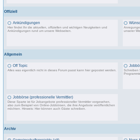
198 Beiträge, zuletzt: Do 18.06.20 11:31
Offiziell
Ankündigungen
Wünsc
Hier findet Ihr die aktuellen, offiziellen und wichtigen Neuigkeiten und
Anregungen
Ankündigungen rund um unsere Webseiten.
unserer We
8.553 Beiträge, zuletzt: Di 20.08.19 17:27
Allgemein
Off Topic
Jobbö
Alles was eigentlich nicht in dieses Forum passt kann hier gepostet werden.
Schreiben S
Programmie
87.549 Beiträge, zuletzt: Do 18.12.25 19:15
Jobbörse (professionelle Vermittler)
Diese Sparte ist für Jobangebote professioneller Vermittler vorgesehen,
also zum Beispiel von Online-Jobbörsen, die ihre Angebote veröffentlichen
möchten. Hinweis: Hier können auch Gäste schreiben.
502 Beiträge, zuletzt: Do 04.05.23 10:43
Archiv