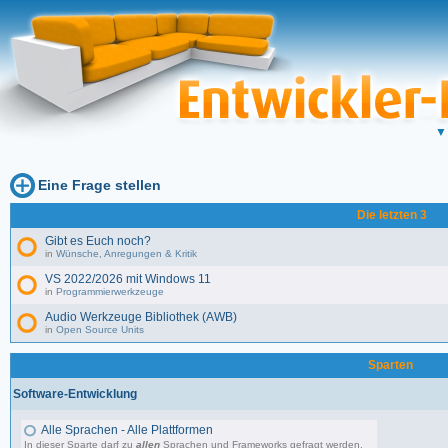
Eine Frage stellen
Die letzten 3
Gibt es Euch noch?
in
Wünsche, Anregungen & Kritik
VS 2022/2026 mit Windows 11
in
Programmierwerkzeuge
Audio Werkzeuge Bibliothek (AWB)
in
Open Source Units
Sparten
Software-Entwicklung
Alle Sprachen - Alle Plattformen
In dieser Sparte darf zu
allen
Sprachen und Frameworks gefragt werden.