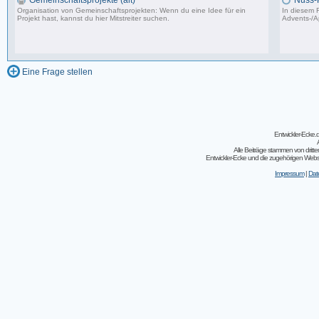
Gemeinschaftsprojekte (alt)
Nuss-
Organisation von Gemeinschaftsprojekten: Wenn du eine Idee für ein
In diesem F
Projekt hast, kannst du hier Mitstreiter suchen.
Advents-/A
243 Beiträge, zuletzt: So 07.08.11 02:30
Eine Frage stellen
Entwickler-Ecke
Alle Beiträge stammen von dritt
Entwickler-Ecke und die zugehörigen Webseit
Impressum
|
Dat