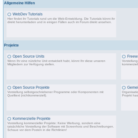
Allgemeine Hilfen
WebDev Tutorials
Hier findet ihr Tutorials rund um die Web-Entwicklung. Die Tutorials könnt ihr
direkt herunterladen und in einigen Fällen auch im Forum direkt ansehen.
8 Beiträge, zuletzt: Fr 08.09.17 23:25
Projekte
Open Source Units
Freew
Wenn Ihr eine nützliche Unit entwickelt habt, könnt Ihr diese unseren
Vorstellun
Mitgliedern zur Verfügung stellen.
kommerziell
2.288 Beiträge, zuletzt: So 26.04.26 10:14
Open Source Projekte
Gemei
Vorstellung selbstgeschriebener Programme oder Komponenten mit
Organisati
Quelltext (nichtkommerziell).
Projekt has
9.083 Beiträge, zuletzt: Di 22.04.25 17:06
Kommerzielle Projekte
Vorstellung kommerzieller Projekte: Keine Werbung, sondern eine
tatsächliche Vorstellung der Software mit Screenhots und Beschreibungen.
Schaue vor dem Posten in die Richtlinien!