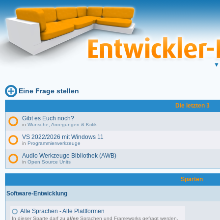
Eine Frage stellen
Die letzten 3
Gibt es Euch noch?
in
Wünsche, Anregungen & Kritik
VS 2022/2026 mit Windows 11
in
Programmierwerkzeuge
Audio Werkzeuge Bibliothek (AWB)
in
Open Source Units
Sparten
Software-Entwicklung
Alle Sprachen - Alle Plattformen
In dieser Sparte darf zu
allen
Sprachen und Frameworks gefragt werden.