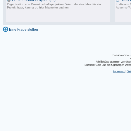
Gemeinschaftsprojekte (alt)
Nuss-
Organisation von Gemeinschaftsprojekten: Wenn du eine Idee für ein
In diesem F
Projekt hast, kannst du hier Mitstreiter suchen.
Advents-/A
243 Beiträge, zuletzt: So 07.08.11 02:30
Eine Frage stellen
Entwickler-Ecke
Alle Beiträge stammen von dritt
Entwickler-Ecke und die zugehörigen Webseit
Impressum
|
Dat