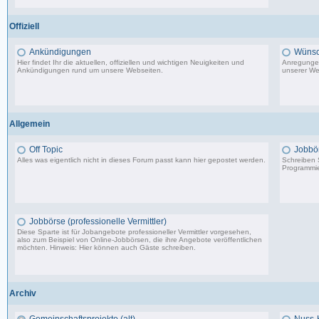
198 Beiträge, zuletzt: Do 18.06.20 11:31
Offiziell
Ankündigungen
Wünsc
Hier findet Ihr die aktuellen, offiziellen und wichtigen Neuigkeiten und
Anregungen
Ankündigungen rund um unsere Webseiten.
unserer We
8.553 Beiträge, zuletzt: Di 20.08.19 17:27
Allgemein
Off Topic
Jobbö
Alles was eigentlich nicht in dieses Forum passt kann hier gepostet werden.
Schreiben S
Programmie
87.549 Beiträge, zuletzt: Do 18.12.25 19:15
Jobbörse (professionelle Vermittler)
Diese Sparte ist für Jobangebote professioneller Vermittler vorgesehen,
also zum Beispiel von Online-Jobbörsen, die ihre Angebote veröffentlichen
möchten. Hinweis: Hier können auch Gäste schreiben.
502 Beiträge, zuletzt: Do 04.05.23 10:43
Archiv