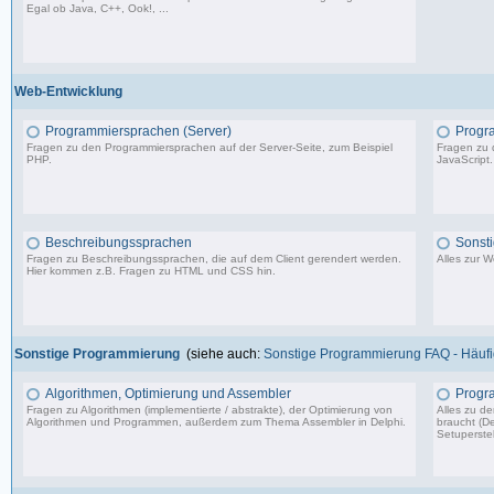
Egal ob Java, C++, Ook!, ...
967 Beiträge, zuletzt: Sa 11.04.26 15:57
Web-Entwicklung
Programmiersprachen (Server)
Progr
Fragen zu den Programmiersprachen auf der Server-Seite, zum Beispiel
Fragen zu 
PHP.
JavaScript.
1.150 Beiträge, zuletzt: So 09.07.23 15:12
Beschreibungssprachen
Sonst
Fragen zu Beschreibungssprachen, die auf dem Client gerendert werden.
Alles zur 
Hier kommen z.B. Fragen zu HTML und CSS hin.
360 Beiträge, zuletzt: Di 07.06.22 17:05
Sonstige Programmierung
(siehe auch:
Sonstige Programmierung FAQ - Häufig
Algorithmen, Optimierung und Assembler
Progr
Fragen zu Algorithmen (implementierte / abstrakte), der Optimierung von
Alles zu d
Algorithmen und Programmen, außerdem zum Thema Assembler in Delphi.
braucht (De
Setuperstel
13.241 Beiträge, zuletzt: Mo 17.11.25 03:06