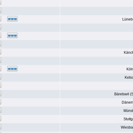
Lüneb
Känc
Köl
Kets
Bäretswil (
Dänem
Münst
Stuttg
Wiesb