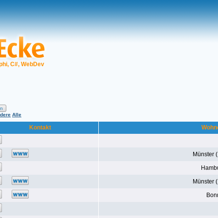
phi, C#, WebDev
dere
Alle
Kontakt
Wohn
Münster 
Hamb
Münster 
Bon