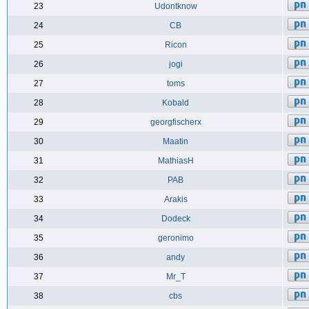
23
Udontknow
24
CB
25
Ricon
26
jogi
27
toms
28
Kobald
29
georgfischerx
30
Maatin
31
MathiasH
32
PAB
33
Arakis
34
Dodeck
35
geronimo
36
andy
37
Mr_T
38
cbs