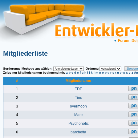
▼
Forum: Del
Mitgliederliste
Sortierungs-Methode auswählen:
Ordnung
Zeige nur Mitgliedsnamen beginnend mit:
a
b
c
d
e
f
g
h
i
j
k
l
m
n
o
p
q
r
s
t
u
v
w
x
y
z
An
#
Mitgliedsname
1
EDE
2
Tino
3
overmoon
4
Marc
5
Psychoholic
6
barchetta