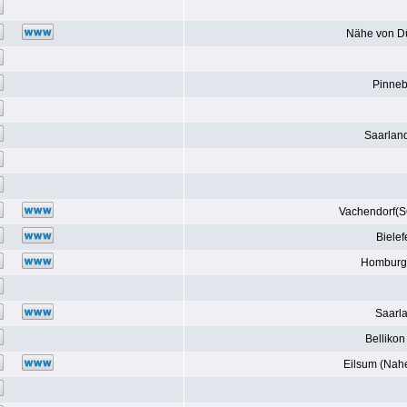
Nähe von Dü
Pinneb
Saarland
Vachendorf(S
Bielef
Homburg,
Saarl
Bellikon
Eilsum (Nah