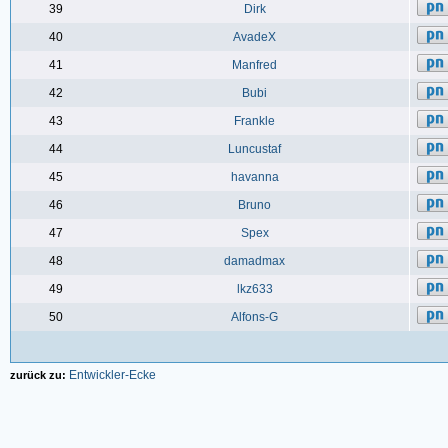
39
Dirk
40
AvadeX
41
Manfred
42
Bubi
43
Frankle
44
Luncustaf
45
havanna
46
Bruno
47
Spex
48
damadmax
49
lkz633
50
Alfons-G
Entwickler-Ecke
zurück zu: