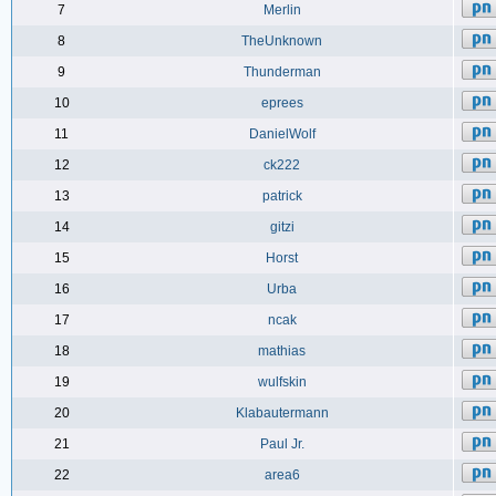
7
Merlin
8
TheUnknown
9
Thunderman
10
eprees
11
DanielWolf
12
ck222
13
patrick
14
gitzi
15
Horst
16
Urba
17
ncak
18
mathias
19
wulfskin
20
Klabautermann
21
Paul Jr.
22
area6