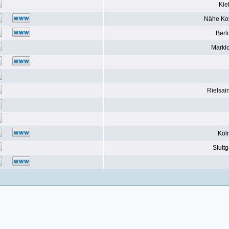
Kie
Nähe Ko
Berl
Markl
Rielsai
Köl
Stuttg