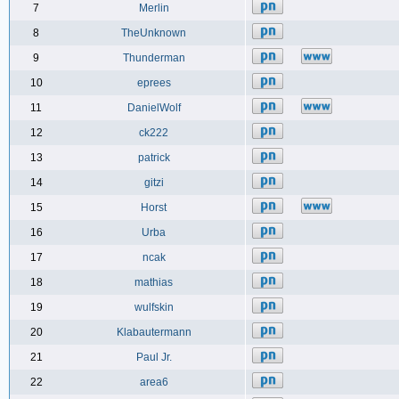
7
Merlin
8
TheUnknown
9
Thunderman
10
eprees
11
DanielWolf
12
ck222
13
patrick
14
gitzi
15
Horst
16
Urba
17
ncak
18
mathias
19
wulfskin
20
Klabautermann
21
Paul Jr.
22
area6