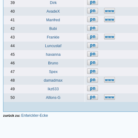
39
Dirk
40
AvadeX
41
Manfred
42
Bubi
43
Frankle
44
Luncustaf
45
havanna
46
Bruno
47
Spex
48
damadmax
49
lkz633
50
Alfons-G
Entwickler-Ecke
zurück zu: