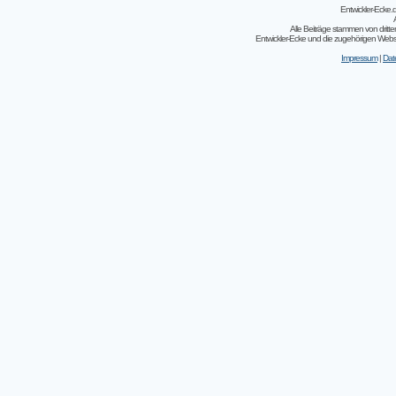
Entwickler-Ecke
Alle Beiträge stammen von dritt
Entwickler-Ecke und die zugehörigen Webseit
Impressum
|
Dat