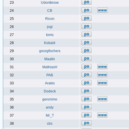
23
Udontknow
24
CB
25
Ricon
26
jogi
27
toms
28
Kobald
29
georgfischerx
30
Maatin
31
MathiasH
32
PAB
33
Arakis
34
Dodeck
35
geronimo
36
andy
37
Mr_T
38
cbs