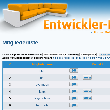
▼
Forum: Del
Mitgliederliste
Sortierungs-Methode auswählen:
Ordnung
Zeige nur Mitgliedsnamen beginnend mit:
a
b
c
d
e
f
g
h
i
j
k
l
m
n
o
p
q
r
s
t
u
v
w
x
y
z
An
#
Mitgliedsname
Kontakt
1
EDE
2
Tino
3
overmoon
4
Marc
5
Psychoholic
6
barchetta