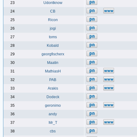
23
Udontknow
24
CB
25
Ricon
26
jogi
27
toms
28
Kobald
29
georgfischerx
30
Maatin
31
MathiasH
32
PAB
33
Arakis
34
Dodeck
35
geronimo
36
andy
37
Mr_T
38
cbs