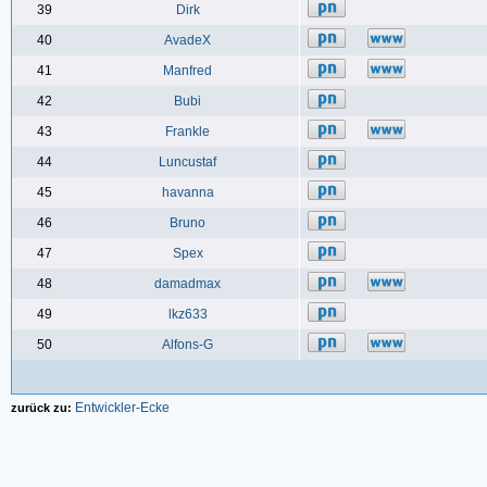
39
Dirk
40
AvadeX
41
Manfred
42
Bubi
43
Frankle
44
Luncustaf
45
havanna
46
Bruno
47
Spex
48
damadmax
49
lkz633
50
Alfons-G
Entwickler-Ecke
zurück zu: