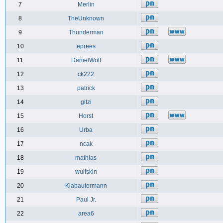
7
Merlin
8
TheUnknown
9
Thunderman
10
eprees
11
DanielWolf
12
ck222
13
patrick
14
gitzi
15
Horst
16
Urba
17
ncak
18
mathias
19
wulfskin
20
Klabautermann
21
Paul Jr.
22
area6