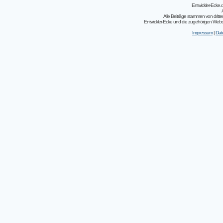
Entwickler-Ecke
Alle Beiträge stammen von dritt
Entwickler-Ecke und die zugehörigen Webseit
Impressum
|
Dat