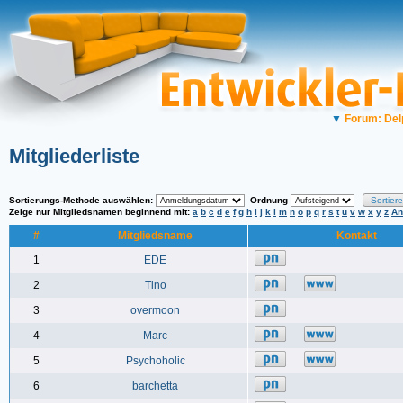
▼
Forum: Del
Mitgliederliste
Sortierungs-Methode auswählen:
Ordnung
Zeige nur Mitgliedsnamen beginnend mit:
a
b
c
d
e
f
g
h
i
j
k
l
m
n
o
p
q
r
s
t
u
v
w
x
y
z
An
#
Mitgliedsname
Kontakt
1
EDE
2
Tino
3
overmoon
4
Marc
5
Psychoholic
6
barchetta