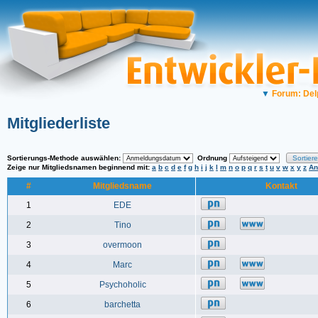
▼
Forum: Del
Mitgliederliste
Sortierungs-Methode auswählen:
Ordnung
Zeige nur Mitgliedsnamen beginnend mit:
a
b
c
d
e
f
g
h
i
j
k
l
m
n
o
p
q
r
s
t
u
v
w
x
y
z
An
#
Mitgliedsname
Kontakt
1
EDE
2
Tino
3
overmoon
4
Marc
5
Psychoholic
6
barchetta