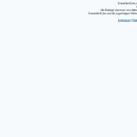
Entwickler-Ecke
Alle Beiträge stammen von dritt
Entwickler-Ecke und die zugehörigen Webseit
Impressum
|
Dat