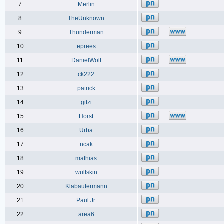
7
Merlin
8
TheUnknown
9
Thunderman
10
eprees
11
DanielWolf
12
ck222
13
patrick
14
gitzi
15
Horst
16
Urba
17
ncak
18
mathias
19
wulfskin
20
Klabautermann
21
Paul Jr.
22
area6