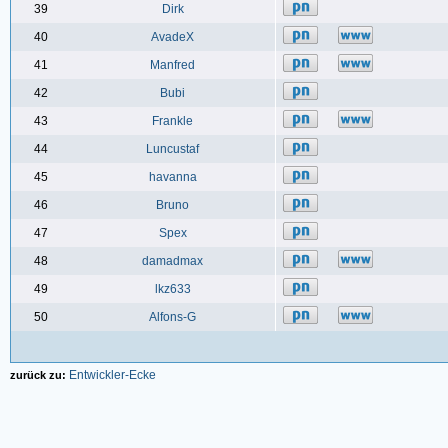
39
Dirk
40
AvadeX
41
Manfred
42
Bubi
43
Frankle
44
Luncustaf
45
havanna
46
Bruno
47
Spex
48
damadmax
49
lkz633
50
Alfons-G
Entwickler-Ecke
zurück zu: