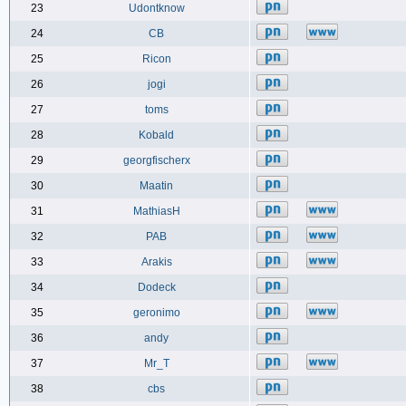
23
Udontknow
24
CB
25
Ricon
26
jogi
27
toms
28
Kobald
29
georgfischerx
30
Maatin
31
MathiasH
32
PAB
33
Arakis
34
Dodeck
35
geronimo
36
andy
37
Mr_T
38
cbs