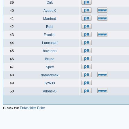
39
Dirk
40
AvadeX
41
Manfred
42
Bubi
43
Frankle
44
Luncustaf
45
havanna
46
Bruno
47
Spex
48
damadmax
49
lkz633
50
Alfons-G
Entwickler-Ecke
zurück zu: