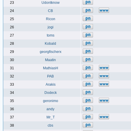
23
Udontknow
24
CB
25
Ricon
26
jogi
27
toms
28
Kobald
29
georgfischerx
30
Maatin
31
MathiasH
32
PAB
33
Arakis
34
Dodeck
35
geronimo
36
andy
37
Mr_T
38
cbs