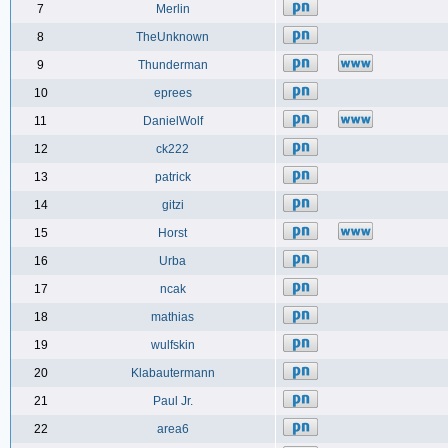
7
Merlin
8
TheUnknown
9
Thunderman
10
eprees
11
DanielWolf
12
ck222
13
patrick
14
gitzi
15
Horst
16
Urba
17
ncak
18
mathias
19
wulfskin
20
Klabautermann
21
Paul Jr.
22
area6