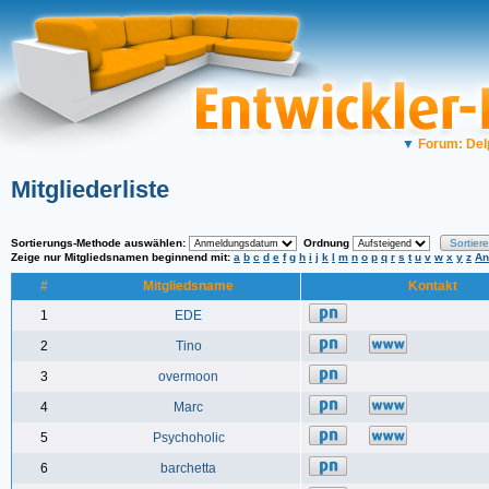
▼
Forum: Del
Mitgliederliste
Sortierungs-Methode auswählen:
Ordnung
Zeige nur Mitgliedsnamen beginnend mit:
a
b
c
d
e
f
g
h
i
j
k
l
m
n
o
p
q
r
s
t
u
v
w
x
y
z
An
#
Mitgliedsname
Kontakt
1
EDE
2
Tino
3
overmoon
4
Marc
5
Psychoholic
6
barchetta