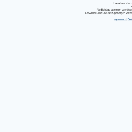
Entwickler-Ecke
Alle Beiträge stammen von dritt
Entwickler-Ecke und die zugehörigen Webseit
Impressum
|
Dat