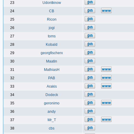
23
Udontknow
24
CB
25
Ricon
26
jogi
27
toms
28
Kobald
29
georgfischerx
30
Maatin
31
MathiasH
32
PAB
33
Arakis
34
Dodeck
35
geronimo
36
andy
37
Mr_T
38
cbs