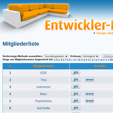
▼
Forum: Del
Mitgliederliste
Sortierungs-Methode auswählen:
Ordnung
Zeige nur Mitgliedsnamen beginnend mit:
a
b
c
d
e
f
g
h
i
j
k
l
m
n
o
p
q
r
s
t
u
v
w
x
y
z
An
#
Mitgliedsname
Kontakt
1
EDE
2
Tino
3
overmoon
4
Marc
5
Psychoholic
6
barchetta