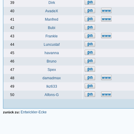
39
Dirk
40
AvadeX
41
Manfred
42
Bubi
43
Frankle
44
Luncustaf
45
havanna
46
Bruno
47
Spex
48
damadmax
49
lkz633
50
Alfons-G
Entwickler-Ecke
zurück zu: