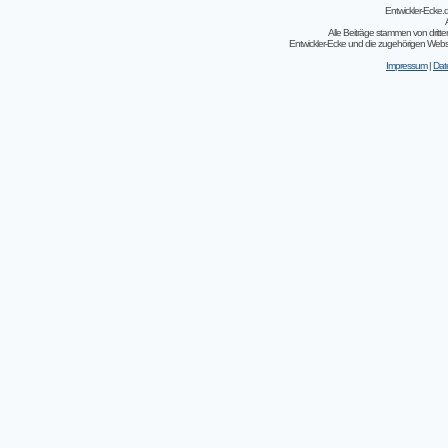
Entwickler-Ecke
Alle Beiträge stammen von dritt
Entwickler-Ecke und die zugehörigen Webseit
Impressum
|
Dat