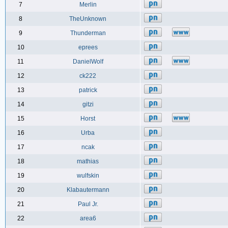
7
Merlin
8
TheUnknown
9
Thunderman
10
eprees
11
DanielWolf
12
ck222
13
patrick
14
gitzi
15
Horst
16
Urba
17
ncak
18
mathias
19
wulfskin
20
Klabautermann
21
Paul Jr.
22
area6