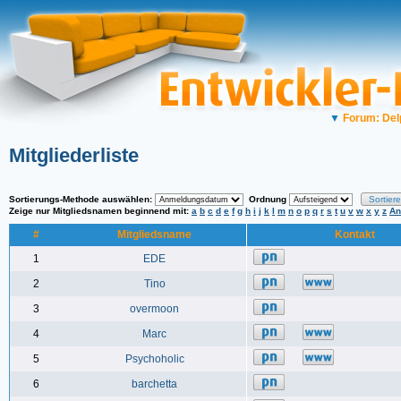
▼
Forum: Del
Mitgliederliste
Sortierungs-Methode auswählen:
Ordnung
Zeige nur Mitgliedsnamen beginnend mit:
a
b
c
d
e
f
g
h
i
j
k
l
m
n
o
p
q
r
s
t
u
v
w
x
y
z
An
#
Mitgliedsname
Kontakt
1
EDE
2
Tino
3
overmoon
4
Marc
5
Psychoholic
6
barchetta