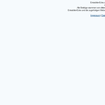
Entwickler-Ecke
Alle Beiträge stammen von dritt
Entwickler-Ecke und die zugehörigen Webseit
Impressum
|
Dat