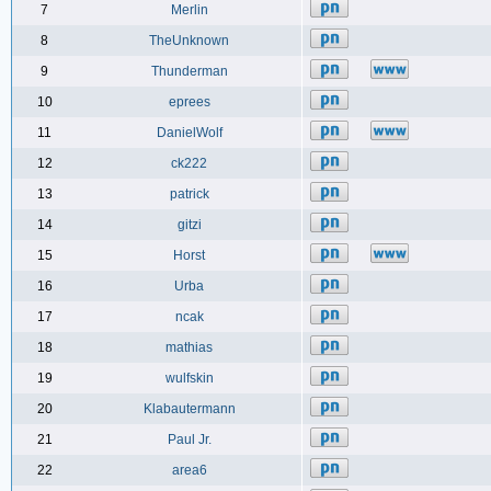
7
Merlin
8
TheUnknown
9
Thunderman
10
eprees
11
DanielWolf
12
ck222
13
patrick
14
gitzi
15
Horst
16
Urba
17
ncak
18
mathias
19
wulfskin
20
Klabautermann
21
Paul Jr.
22
area6