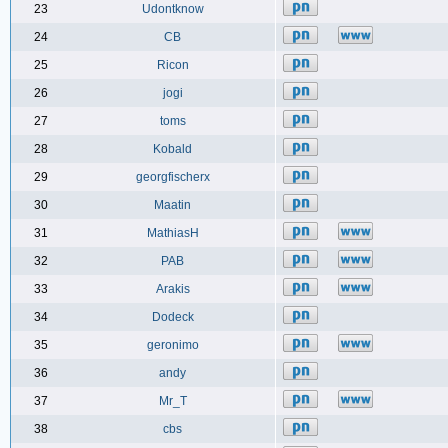
23
Udontknow
24
CB
25
Ricon
26
jogi
27
toms
28
Kobald
29
georgfischerx
30
Maatin
31
MathiasH
32
PAB
33
Arakis
34
Dodeck
35
geronimo
36
andy
37
Mr_T
38
cbs