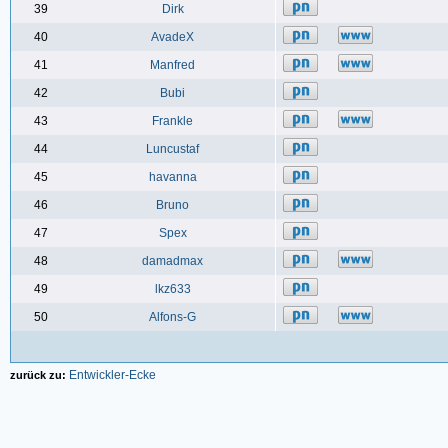
39
Dirk
40
AvadeX
41
Manfred
42
Bubi
43
Frankle
44
Luncustaf
45
havanna
46
Bruno
47
Spex
48
damadmax
49
lkz633
50
Alfons-G
Entwickler-Ecke
zurück zu: