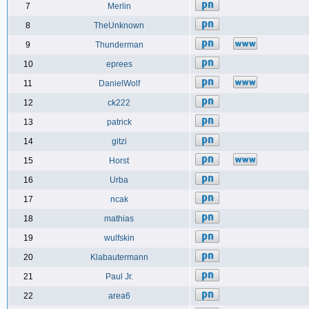
7
Merlin
8
TheUnknown
9
Thunderman
10
eprees
11
DanielWolf
12
ck222
13
patrick
14
gitzi
15
Horst
16
Urba
17
ncak
18
mathias
19
wulfskin
20
Klabautermann
21
Paul Jr.
22
area6