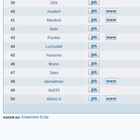
39
Dirk
40
AvadeX
41
Manfred
42
Bubi
43
Frankle
44
Luncustaf
45
havanna
46
Bruno
47
Spex
48
damadmax
49
lkz633
50
Alfons-G
Entwickler-Ecke
zurück zu: