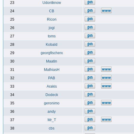
23
Udontknow
24
CB
25
Ricon
26
jogi
27
toms
28
Kobald
29
georgfischerx
30
Maatin
31
MathiasH
32
PAB
33
Arakis
34
Dodeck
35
geronimo
36
andy
37
Mr_T
38
cbs