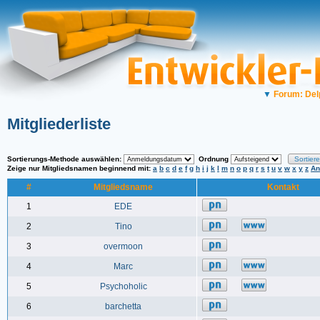
▼
Forum: Del
Mitgliederliste
Sortierungs-Methode auswählen:
Ordnung
Zeige nur Mitgliedsnamen beginnend mit:
a
b
c
d
e
f
g
h
i
j
k
l
m
n
o
p
q
r
s
t
u
v
w
x
y
z
An
#
Mitgliedsname
Kontakt
1
EDE
2
Tino
3
overmoon
4
Marc
5
Psychoholic
6
barchetta