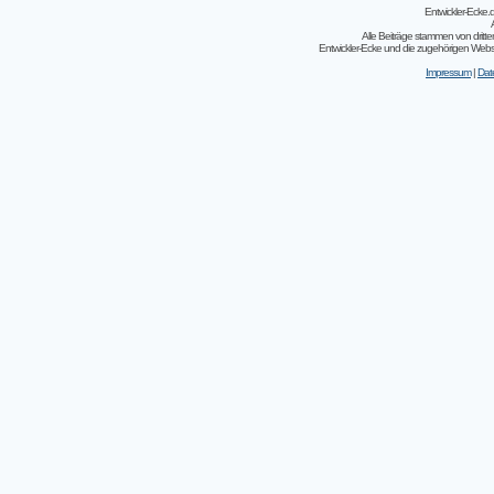
Entwickler-Ecke
Alle Beiträge stammen von dritt
Entwickler-Ecke und die zugehörigen Webseit
Impressum
|
Dat