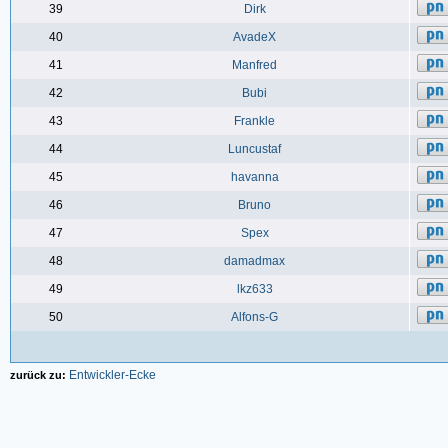
39
Dirk
40
AvadeX
41
Manfred
42
Bubi
43
Frankle
44
Luncustaf
45
havanna
46
Bruno
47
Spex
48
damadmax
49
lkz633
50
Alfons-G
Entwickler-Ecke
zurück zu: