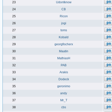
23
Udontknow
24
CB
25
Ricon
26
jogi
27
toms
28
Kobald
29
georgfischerx
30
Maatin
31
MathiasH
32
PAB
33
Arakis
34
Dodeck
35
geronimo
36
andy
37
Mr_T
38
cbs