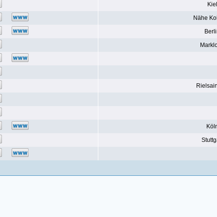
Kie
Nähe Ko
Berl
Markl
Rielsai
Köl
Stuttg