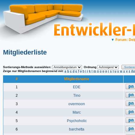
▼
Forum: Del
Mitgliederliste
Sortierungs-Methode auswählen:
Ordnung
Zeige nur Mitgliedsnamen beginnend mit:
a
b
c
d
e
f
g
h
i
j
k
l
m
n
o
p
q
r
s
t
u
v
w
x
y
z
An
#
Mitgliedsname
1
EDE
2
Tino
3
overmoon
4
Marc
5
Psychoholic
6
barchetta