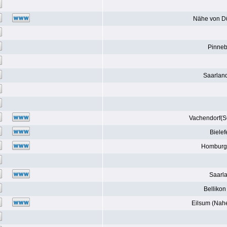
Nähe von Dü
Pinneb
Saarland
Vachendorf(S
Bielef
Homburg,
Saarl
Bellikon
Eilsum (Nah