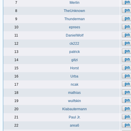
7
Merlin
8
TheUnknown
9
Thunderman
10
eprees
11
DanielWolf
12
ck222
13
patrick
14
gitzi
15
Horst
16
Urba
17
ncak
18
mathias
19
wulfskin
20
Klabautermann
21
Paul Jr.
22
area6