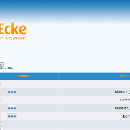
phi, C#, WebDev
dere
Alle
Kontakt
Wohn
Münster 
Hamb
Münster 
Bon