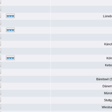
Lüneb
Känc
Köl
Kets
Bäretswil (
Dänem
Münst
Stuttg
Wiesb