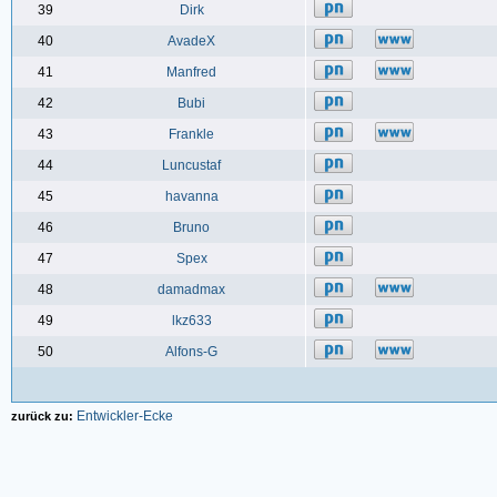
39
Dirk
40
AvadeX
41
Manfred
42
Bubi
43
Frankle
44
Luncustaf
45
havanna
46
Bruno
47
Spex
48
damadmax
49
lkz633
50
Alfons-G
Entwickler-Ecke
zurück zu: