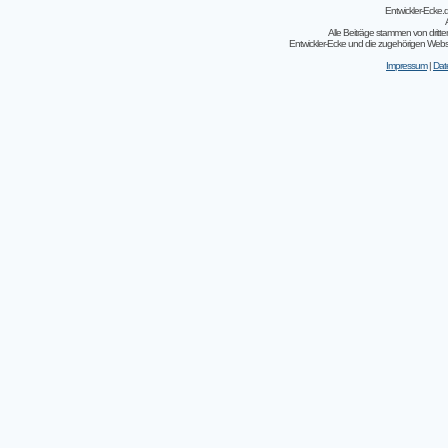
Entwickler-Ecke
Alle Beiträge stammen von dritt
Entwickler-Ecke und die zugehörigen Webseit
Impressum
|
Dat