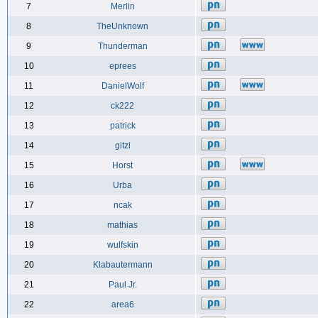
7
Merlin
8
TheUnknown
9
Thunderman
10
eprees
11
DanielWolf
12
ck222
13
patrick
14
gitzi
15
Horst
16
Urba
17
ncak
18
mathias
19
wulfskin
20
Klabautermann
21
Paul Jr.
22
area6