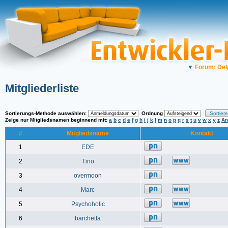
▼
Forum: Del
Mitgliederliste
Sortierungs-Methode auswählen:
Ordnung
Zeige nur Mitgliedsnamen beginnend mit:
a
b
c
d
e
f
g
h
i
j
k
l
m
n
o
p
q
r
s
t
u
v
w
x
y
z
An
#
Mitgliedsname
Kontakt
1
EDE
2
Tino
3
overmoon
4
Marc
5
Psychoholic
6
barchetta