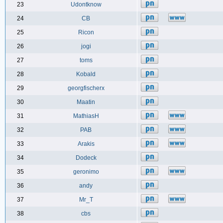
23
Udontknow
24
CB
25
Ricon
26
jogi
27
toms
28
Kobald
29
georgfischerx
30
Maatin
31
MathiasH
32
PAB
33
Arakis
34
Dodeck
35
geronimo
36
andy
37
Mr_T
38
cbs