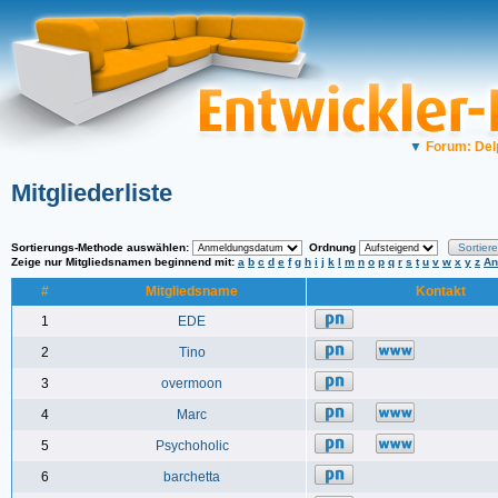
▼
Forum: Del
Mitgliederliste
Sortierungs-Methode auswählen:
Ordnung
Zeige nur Mitgliedsnamen beginnend mit:
a
b
c
d
e
f
g
h
i
j
k
l
m
n
o
p
q
r
s
t
u
v
w
x
y
z
An
#
Mitgliedsname
Kontakt
1
EDE
2
Tino
3
overmoon
4
Marc
5
Psychoholic
6
barchetta