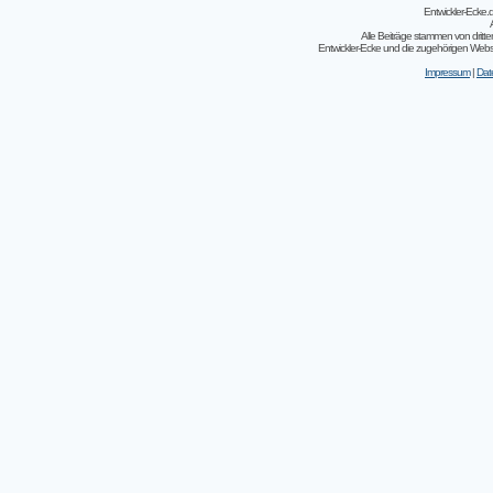
Entwickler-Ecke
Alle Beiträge stammen von dritt
Entwickler-Ecke und die zugehörigen Webseit
Impressum
|
Dat