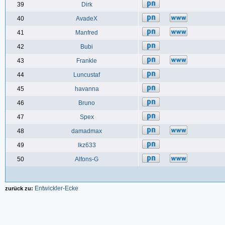
39
Dirk
40
AvadeX
41
Manfred
42
Bubi
43
Frankle
44
Luncustaf
45
havanna
46
Bruno
47
Spex
48
damadmax
49
lkz633
50
Alfons-G
Entwickler-Ecke
zurück zu: