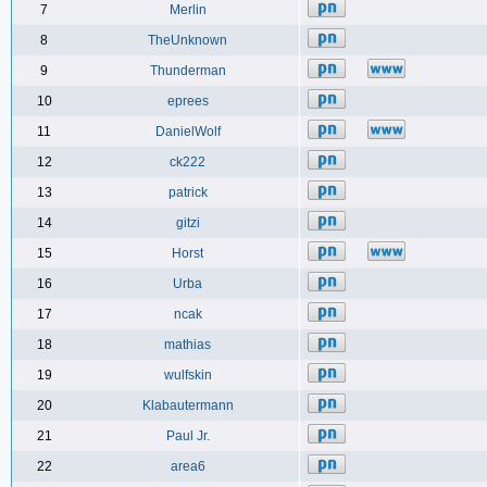
7
Merlin
8
TheUnknown
9
Thunderman
10
eprees
11
DanielWolf
12
ck222
13
patrick
14
gitzi
15
Horst
16
Urba
17
ncak
18
mathias
19
wulfskin
20
Klabautermann
21
Paul Jr.
22
area6