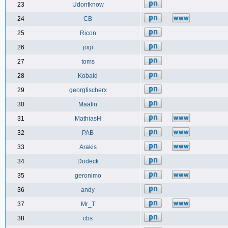
23
Udontknow
24
CB
25
Ricon
26
jogi
27
toms
28
Kobald
29
georgfischerx
30
Maatin
31
MathiasH
32
PAB
33
Arakis
34
Dodeck
35
geronimo
36
andy
37
Mr_T
38
cbs