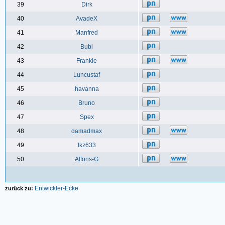
39
Dirk
40
AvadeX
41
Manfred
42
Bubi
43
Frankle
44
Luncustaf
45
havanna
46
Bruno
47
Spex
48
damadmax
49
lkz633
50
Alfons-G
Entwickler-Ecke
zurück zu: