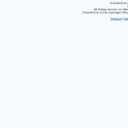
Entwickler-Ecke
Alle Beiträge stammen von dritt
Entwickler-Ecke und die zugehörigen Webseit
Impressum
|
Dat