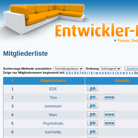
▼
Forum: Del
Mitgliederliste
Sortierungs-Methode auswählen:
Ordnung
Zeige nur Mitgliedsnamen beginnend mit:
a
b
c
d
e
f
g
h
i
j
k
l
m
n
o
p
q
r
s
t
u
v
w
x
y
z
An
#
Mitgliedsname
Kontakt
1
EDE
2
Tino
3
overmoon
4
Marc
5
Psychoholic
6
barchetta