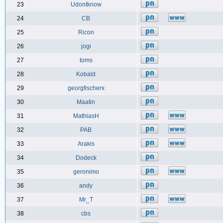
23
Udontknow
24
CB
25
Ricon
26
jogi
27
toms
28
Kobald
29
georgfischerx
30
Maatin
31
MathiasH
32
PAB
33
Arakis
34
Dodeck
35
geronimo
36
andy
37
Mr_T
38
cbs