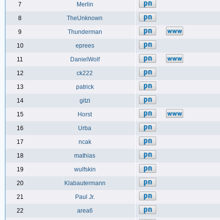
7
Merlin
8
TheUnknown
9
Thunderman
10
eprees
11
DanielWolf
12
ck222
13
patrick
14
gitzi
15
Horst
16
Urba
17
ncak
18
mathias
19
wulfskin
20
Klabautermann
21
Paul Jr.
22
area6