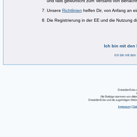
und falls gewünscht zum Versand von Benachr
Unsere
Richtlinien
helfen Dir, von Anfang an e
Die Registrierung in der EE und die Nutzung di
Ich bin mit den
Ich bin mit den
Entwickler-Ecke
Alle Beiträge stammen von dritt
Entwickler-Ecke und die zugehörigen Webseit
Impressum
|
Dat