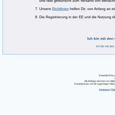
und falls gewünscht zum Versand von Benachr
Unsere
Richtlinien
helfen Dir, von Anfang an e
Die Registrierung in der EE und die Nutzung di
Ich bin mit den
Ich bin mit den
Entwickler-Ecke
Alle Beiträge stammen von dritt
Entwickler-Ecke und die zugehörigen Webseit
Impressum
|
Dat