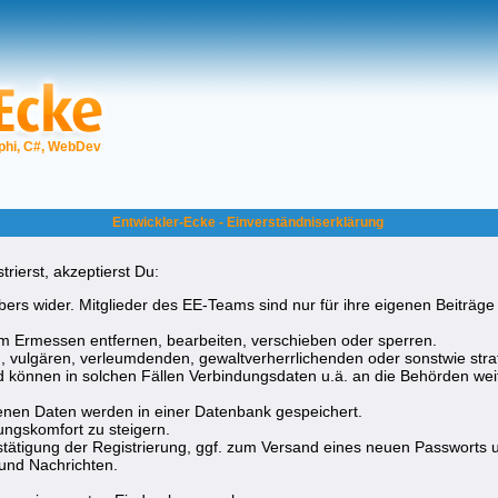
phi, C#, WebDev
Entwickler-Ecke - Einverständniserklärung
rierst, akzeptierst Du:
ers wider. Mitglieder des EE-Teams sind nur für ihre eigenen Beiträge 
 Ermessen entfernen, bearbeiten, verschieben oder sperren.
, vulgären, verleumdenden, gewaltverherrlichenden oder sonstwie straf
nd können in solchen Fällen Verbindungsdaten u.ä. an die Behörden w
nen Daten werden in einer Datenbank gespeichert.
ngskomfort zu steigern.
tätigung der Registrierung, ggf. zum Versand eines neuen Passworts 
und Nachrichten.