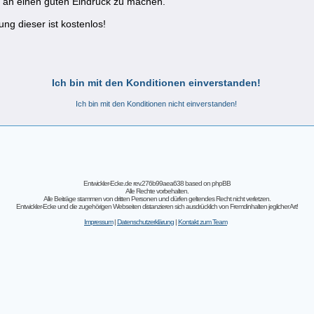
g an einen guten Eindruck zu machen.
ng dieser ist kostenlos!
Ich bin mit den Konditionen einverstanden!
Ich bin mit den Konditionen nicht einverstanden!
Entwickler-Ecke.de rev.276b99aea638
based on
phpBB
Alle Rechte vorbehalten.
Alle Beiträge stammen von dritten Personen und dürfen geltendes Recht nicht verletzen.
Entwickler-Ecke und die zugehörigen Webseiten distanzieren sich ausdrücklich von Fremdinhalten jeglicher Art!
Impressum
|
Datenschutzerklärung
|
Kontakt zum Team