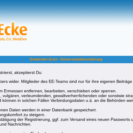
phi, C#, WebDev
Entwickler-Ecke - Einverständniserklärung
rierst, akzeptierst Du:
ers wider. Mitglieder des EE-Teams sind nur für ihre eigenen Beiträge 
 Ermessen entfernen, bearbeiten, verschieben oder sperren.
, vulgären, verleumdenden, gewaltverherrlichenden oder sonstwie straf
nd können in solchen Fällen Verbindungsdaten u.ä. an die Behörden w
nen Daten werden in einer Datenbank gespeichert.
ngskomfort zu steigern.
tätigung der Registrierung, ggf. zum Versand eines neuen Passworts 
und Nachrichten.