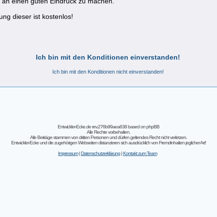
g an einen guten Eindruck zu machen.
ng dieser ist kostenlos!
Ich bin mit den Konditionen einverstanden!
Ich bin mit den Konditionen nicht einverstanden!
Entwickler-Ecke.de rev.276b99aea638
based on
phpBB
Alle Rechte vorbehalten.
Alle Beiträge stammen von dritten Personen und dürfen geltendes Recht nicht verletzen.
Entwickler-Ecke und die zugehörigen Webseiten distanzieren sich ausdrücklich von Fremdinhalten jeglicher Art!
Impressum
|
Datenschutzerklärung
|
Kontakt zum Team