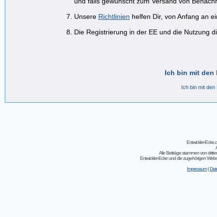
und falls gewünscht zum Versand von Benachr
Unsere
Richtlinien
helfen Dir, von Anfang an e
Die Registrierung in der EE und die Nutzung di
Ich bin mit den
Ich bin mit den
Entwickler-Ecke
Alle Beiträge stammen von dritt
Entwickler-Ecke und die zugehörigen Webseit
Impressum
|
Dat