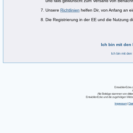
und falls gewünscht zum Versand von Benachr
Unsere
Richtlinien
helfen Dir, von Anfang an e
Die Registrierung in der EE und die Nutzung di
Ich bin mit den
Ich bin mit den
Entwickler-Ecke
Alle Beiträge stammen von dritt
Entwickler-Ecke und die zugehörigen Webseit
Impressum
|
Dat