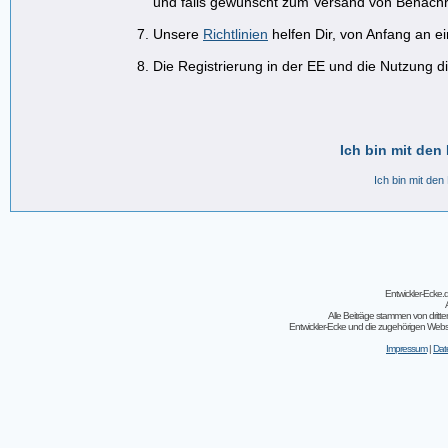
und falls gewünscht zum Versand von Benachr
Unsere
Richtlinien
helfen Dir, von Anfang an e
Die Registrierung in der EE und die Nutzung di
Ich bin mit den
Ich bin mit den
Entwickler-Ecke
Alle Beiträge stammen von dritt
Entwickler-Ecke und die zugehörigen Webseit
Impressum
|
Dat