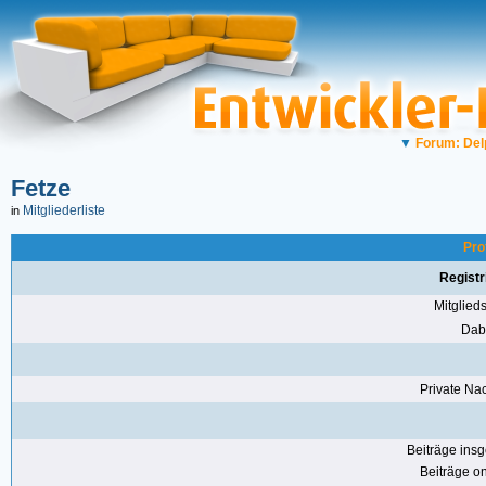
▼
Forum: Del
Fetze
Mitgliederliste
in
Pro
Registr
Mitglie
Dabe
Private Nac
Beiträge ins
Beiträge on