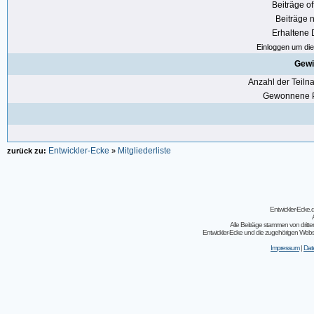
Beiträge of
Beiträge n
Erhaltene
Einloggen um die 
Gewi
Anzahl der Teil
Gewonnene P
Entwickler-Ecke
Mitgliederliste
zurück zu:
»
Entwickler-Ecke
Alle Beiträge stammen von dritt
Entwickler-Ecke und die zugehörigen Webseit
Impressum
|
Dat