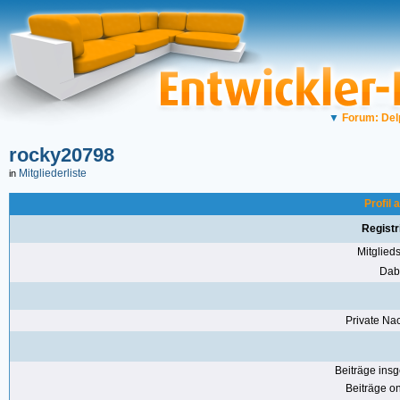
▼
Forum: Del
rocky20798
Mitgliederliste
in
Profil
Registr
Mitglie
Dabe
Private Nac
Beiträge ins
Beiträge on