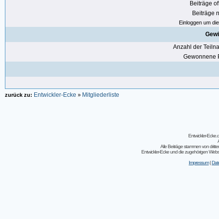
Beiträge of
Beiträge n
Einloggen um die 
Gewi
Anzahl der Teil
Gewonnene P
Entwickler-Ecke
Mitgliederliste
zurück zu:
»
Entwickler-Ecke
Alle Beiträge stammen von dritt
Entwickler-Ecke und die zugehörigen Webseit
Impressum
|
Dat