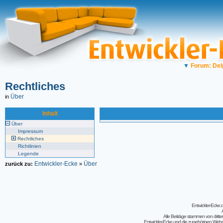
▼
Forum: Del
Rechtliches
Über
in
Inhalt
Über
Impressum
Rechtliches
Richtlinien
Legende
Entwickler-Ecke
Über
zurück zu:
»
Entwickler-Ecke
Alle Beiträge stammen von dritt
Entwickler-Ecke und die zugehörigen Webseit