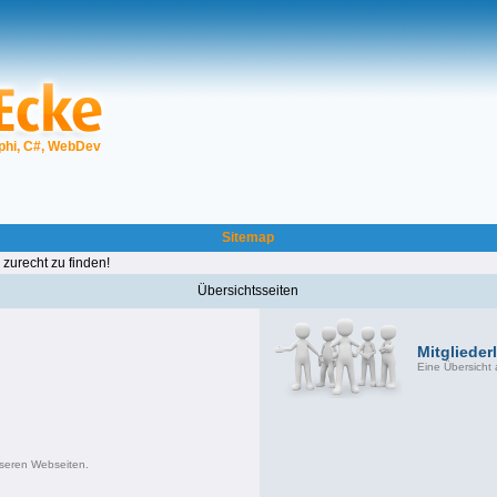
phi, C#, WebDev
Sitemap
 zurecht zu finden!
Übersichtsseiten
Mitgliederl
Eine Übersicht a
nseren Webseiten.