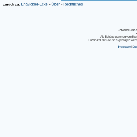
Entwickler-Ecke
Über
Rechtliches
zurück zu:
»
»
Entwickler-Ecke
Alle Beiträge stammen von dritt
Entwickler-Ecke und die zugehörigen Webseit
Impressum
|
Dat