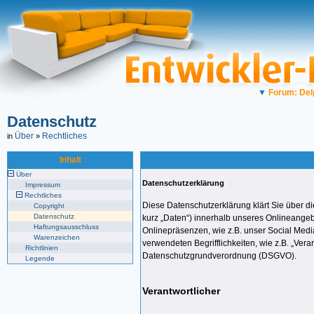
▼
Forum: Del
Datenschutz
Über
Rechtliches
in
»
Inhalt
Über
Datenschutzerklärung
Impressum
Rechtliches
Diese Datenschutzerklärung klärt Sie über 
Copyright
Datenschutz
kurz „Daten“) innerhalb unseres Onlineange
Haftungsausschluss
Onlinepräsenzen, wie z.B. unser Social Media
Warenzeichen
verwendeten Begrifflichkeiten, wie z.B. „Verar
Richtlinien
Datenschutzgrundverordnung (DSGVO).
Legende
Verantwortlicher