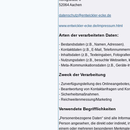
52064 Aachen
datenschutz@entwickler-ecke.de
www.entwickler-ecke.de/impressum.html
Arten der verarbeiteten Daten:
- Bestandsdaten (z.B., Namen, Adressen).
- Kontaktdaten (z.B., E-Mail, Telefonnummern
- Inhaltsdaten (z.B., Texteingaben, Fotografie
- Nutzungsdaten (z.B., besuchte Webseiten, In
- Meta-/Kommunikationsdaten (z.B., Geräte-I
Zweck der Verarbeitung
- Zurverfügungstellung des Onlineangebotes,
- Beantwortung von Kontaktanfragen und Kom
- Sicherheitsmaßnahmen.
- Reichweitenmessung/Marketing
Verwendete Begrifflichkeiten
„Personenbezogene Daten“ sind alle Informatio
Person angesehen, die direkt oder indirekt
einem oder mehreren besonderen Merkmalen ide