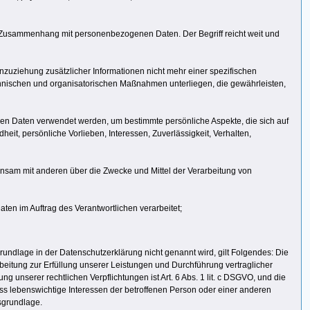
im Zusammenhang mit personenbezogenen Daten. Der Begriff reicht weit und
uziehung zusätzlicher Informationen nicht mehr einer spezifischen
hnischen und organisatorischen Maßnahmen unterliegen, die gewährleisten,
enen Daten verwendet werden, um bestimmte persönliche Aspekte, die sich auf
eit, persönliche Vorlieben, Interessen, Zuverlässigkeit, Verhalten,
meinsam mit anderen über die Zwecke und Mittel der Verarbeitung von
aten im Auftrag des Verantwortlichen verarbeitet;
ndlage in der Datenschutzerklärung nicht genannt wird, gilt Folgendes: Die
arbeitung zur Erfüllung unserer Leistungen und Durchführung vertraglicher
g unserer rechtlichen Verpflichtungen ist Art. 6 Abs. 1 lit. c DSGVO, und die
dass lebenswichtige Interessen der betroffenen Person oder einer anderen
sgrundlage.