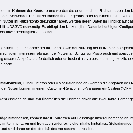
egen. Im Rahmen der Registrierung werden die erforderlichen Pflichtangaben den 
botes verwendet. Die Nutzer können über angebots- oder registrierungsrelevant
 Nutzer ihr Nutzerkonto gekündigt haben, werden deren Daten im Hinblick auf das
. 1 lit. c DSGVO notwendig. Es obliegt den Nutzern, ihre Daten bei erfolgter Kündig
ers unwiederbringlich zu löschen.
strierungs- und Anmeldefunktionen sowie der Nutzung der Nutzerkontos, speicher
rechtigten Interessen, als auch der Nutzer an Schutz vor Missbrauch und sonstiger
gung unserer Ansprüche erforderlich oder es besteht hierzu besteht eine gesetzliche
elöscht.
ontaktformular, E-Mail, Telefon oder via sozialer Medien) werden die Angaben des 
ben der Nutzer können in einem Customer-Relationship-Management System ("CRM S
ehr erforderlich sind. Wir überprüfen die Erforderlichkeit alle zwei Jahre; Ferner g
e hinterlassen, können ihre IP-Adressen auf Grundlage unserer berechtigten Inter
nd in Kommentaren und Beiträgen widerrechtliche Inhalte hinterlässt (Beleidigungen,
d sind daher an der Identität des Verfassers interessiert.