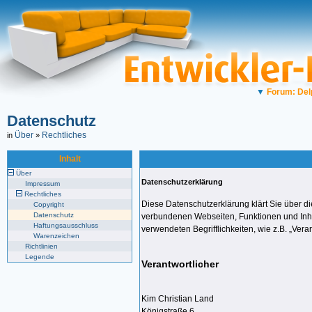
▼
Forum: Del
Datenschutz
Über
Rechtliches
in
»
Inhalt
Über
Datenschutzerklärung
Impressum
Rechtliches
Diese Datenschutzerklärung klärt Sie über 
Copyright
Datenschutz
verbundenen Webseiten, Funktionen und Inhal
Haftungsausschluss
verwendeten Begrifflichkeiten, wie z.B. „Ver
Warenzeichen
Richtlinien
Legende
Verantwortlicher
Kim Christian Land
Königstraße 6