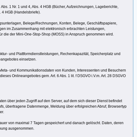
Abs. 1 Nr. 1 und 4, Abs. 4 HGB (Bücher, Aufzeichnungen, Lageberichte,
. 4 HGB (Handelsbriefe).
ngsunterlagen, Belege/Rechnungen, Konten, Belege, Geschäftspapiere,
agen im Zusammenhang mit elektronisch erbrachten Leistungen,
 für die der Mini-One-Stop-Shop (MOSS) in Anspruch genommen wird.
tur- und Plattformdienstleistungen, Rechenkapazität, Speicherplatz und
eangebotes einsetzen.
en, Meta- und Kommunikationsdaten von Kunden, Interessenten und Besuchern
dieses Onlineangebotes gem. Art. 6 Abs. 1 lit. f DSGVO i.V.m. Art. 28 DSGVO
aten über jeden Zugriff auf den Server, auf dem sich dieser Dienst befindet
ufs, übertragene Datenmenge, Meldung über erfolgreichen Abruf, Browsertyp
er.
 Dauer von maximal 7 Tagen gespeichert und danach gelöscht. Daten, deren
öschung ausgenommen.