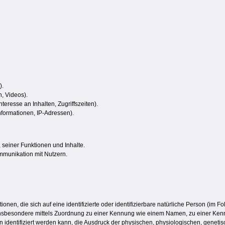
).
n, Videos).
teresse an Inhalten, Zugriffszeiten).
nformationen, IP-Adressen).
 seiner Funktionen und Inhalte.
munikation mit Nutzern.
nen, die sich auf eine identifizierte oder identifizierbare natürliche Person (im Fo
, insbesondere mittels Zuordnung zu einer Kennung wie einem Namen, zu einer Ken
ntifiziert werden kann, die Ausdruck der physischen, physiologischen, genetischen