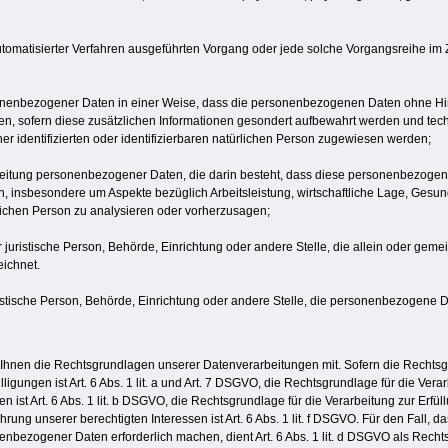
e automatisierter Verfahren ausgeführten Vorgang oder jede solche Vorgangsreihe 
nenbezogener Daten in einer Weise, dass die personenbezogenen Daten ohne Hinz
n, sofern diese zusätzlichen Informationen gesondert aufbewahrt werden und tec
r identifizierten oder identifizierbaren natürlichen Person zugewiesen werden;
rarbeitung personenbezogener Daten, die darin besteht, dass diese personenbezog
, insbesondere um Aspekte bezüglich Arbeitsleistung, wirtschaftliche Lage, Gesundh
rlichen Person zu analysieren oder vorherzusagen;
der juristische Person, Behörde, Einrichtung oder andere Stelle, die allein oder ge
ichnet.
uristische Person, Behörde, Einrichtung oder andere Stelle, die personenbezogene D
hnen die Rechtsgrundlagen unserer Datenverarbeitungen mit. Sofern die Rechtsgru
igungen ist Art. 6 Abs. 1 lit. a und Art. 7 DSGVO, die Rechtsgrundlage für die Ver
 Art. 6 Abs. 1 lit. b DSGVO, die Rechtsgrundlage für die Verarbeitung zur Erfüllun
rung unserer berechtigten Interessen ist Art. 6 Abs. 1 lit. f DSGVO. Für den Fall, 
enbezogener Daten erforderlich machen, dient Art. 6 Abs. 1 lit. d DSGVO als Recht