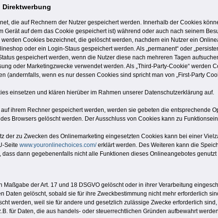
i Direktwerbung
net, die auf Rechnern der Nutzer gespeichert werden. Innerhalb der Cookies könn
m Gerät auf dem das Cookie gespeichert ist) während oder auch nach seinem Besu
, werden Cookies bezeichnet, die gelöscht werden, nachdem ein Nutzer ein Online
nlineshop oder ein Login-Staus gespeichert werden. Als „permanent“ oder „persis
n-Status gespeichert werden, wenn die Nutzer diese nach mehreren Tagen aufsuche
sung oder Marketingzwecke verwendet werden. Als „Third-Party-Cookie“ werden Coo
n (andernfalls, wenn es nur dessen Cookies sind spricht man von „First-Party Cook
es einsetzen und klären hierüber im Rahmen unserer Datenschutzerklärung auf.
s auf ihrem Rechner gespeichert werden, werden sie gebeten die entsprechende Op
 des Browsers gelöscht werden. Der Ausschluss von Cookies kann zu Funktionsei
z der zu Zwecken des Onlinemarketing eingesetzten Cookies kann bei einer Vielzah
U-Seite
www.youronlinechoices.com/
erklärt werden. Des Weiteren kann die Speich
e, dass dann gegebenenfalls nicht alle Funktionen dieses Onlineangebotes genutz
h Maßgabe der Art. 17 und 18 DSGVO gelöscht oder in ihrer Verarbeitung eingesch
 Daten gelöscht, sobald sie für ihre Zweckbestimmung nicht mehr erforderlich si
cht werden, weil sie für andere und gesetzlich zulässige Zwecke erforderlich sind
t z.B. für Daten, die aus handels- oder steuerrechtlichen Gründen aufbewahrt werd