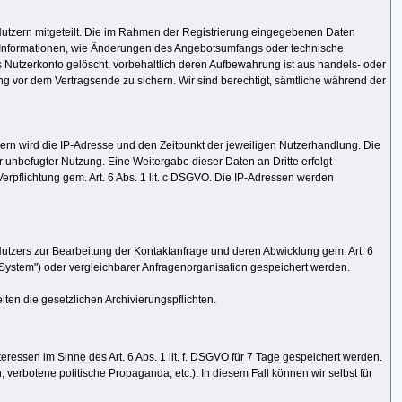
Nutzern mitgeteilt. Die im Rahmen der Registrierung eingegebenen Daten
e Informationen, wie Änderungen des Angebotsumfangs oder technische
 Nutzerkonto gelöscht, vorbehaltlich deren Aufbewahrung ist aus handels- oder
ung vor dem Vertragsende zu sichern. Wir sind berechtigt, sämtliche während der
n wird die IP-Adresse und den Zeitpunkt der jeweiligen Nutzerhandlung. Die
 unbefugter Nutzung. Eine Weitergabe dieser Daten an Dritte erfolgt
 Verpflichtung gem. Art. 6 Abs. 1 lit. c DSGVO. Die IP-Adressen werden
Nutzers zur Bearbeitung der Kontaktanfrage und deren Abwicklung gem. Art. 6
ystem") oder vergleichbarer Anfragenorganisation gespeichert werden.
elten die gesetzlichen Archivierungspflichten.
essen im Sinne des Art. 6 Abs. 1 lit. f. DSGVO für 7 Tage gespeichert werden.
 verbotene politische Propaganda, etc.). In diesem Fall können wir selbst für