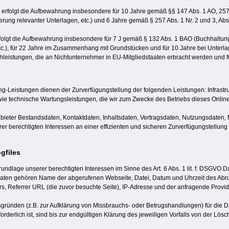
erfolgt die Aufbewahrung insbesondere für 10 Jahre gemäß §§ 147 Abs. 1 AO, 257 
ung relevanter Unterlagen, etc.) und 6 Jahre gemäß § 257 Abs. 1 Nr. 2 und 3, Abs
rfolgt die Aufbewahrung insbesondere für 7 J gemäß § 132 Abs. 1 BAO (Buchhaltu
c.), für 22 Jahre im Zusammenhang mit Grundstücken und für 10 Jahre bei Unterl
leistungen, die an Nichtunternehmer in EU-Mitgliedstaaten erbracht werden und
Leistungen dienen der Zurverfügungstellung der folgenden Leistungen: Infrastruk
wie technische Wartungsleistungen, die wir zum Zwecke des Betriebs dieses Onlin
anbieter Bestandsdaten, Kontaktdaten, Inhaltsdaten, Vertragsdaten, Nutzungsdat
 berechtigten Interessen an einer effizienten und sicheren Zurverfügungstellung 
gfiles
rundlage unserer berechtigten Interessen im Sinne des Art. 6 Abs. 1 lit. f. DSGVO D
fsdaten gehören Name der abgerufenen Webseite, Datei, Datum und Uhrzeit des Abr
s, Referrer URL (die zuvor besuchte Seite), IP-Adresse und der anfragende Provid
sgründen (z.B. zur Aufklärung von Missbrauchs- oder Betrugshandlungen) für die
derlich ist, sind bis zur endgültigen Klärung des jeweiligen Vorfalls von der L