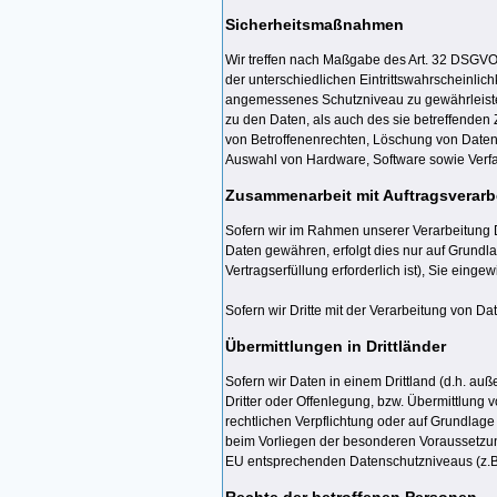
Sicherheitsmaßnahmen
Wir treffen nach Maßgabe des Art. 32 DSGVO
der unterschiedlichen Eintrittswahrscheinli
angemessenes Schutzniveau zu gewährleisten
zu den Daten, als auch des sie betreffenden
von Betroffenenrechten, Löschung von Daten
Auswahl von Hardware, Software sowie Verfa
Zusammenarbeit mit Auftragsverarbe
Sofern wir im Rahmen unserer Verarbeitung D
Daten gewähren, erfolgt dies nur auf Grundlag
Vertragserfüllung erforderlich ist), Sie einge
Sofern wir Dritte mit der Verarbeitung von D
Übermittlungen in Drittländer
Sofern wir Daten in einem Drittland (d.h. 
Dritter oder Offenlegung, bzw. Übermittlung vo
rechtlichen Verpflichtung oder auf Grundlage 
beim Vorliegen der besonderen Voraussetzunge
EU entsprechenden Datenschutzniveaus (z.B. f
Rechte der betroffenen Personen