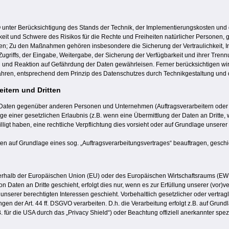
 unter Berücksichtigung des Stands der Technik, der Implementierungskosten und
chkeit und Schwere des Risikos für die Rechte und Freiheiten natürlicher Persone
; Zu den Maßnahmen gehören insbesondere die Sicherung der Vertraulichkeit, Int
 Zugriffs, der Eingabe, Weitergabe, der Sicherung der Verfügbarkeit und ihrer Tre
 und Reaktion auf Gefährdung der Daten gewährleisen. Ferner berücksichtigen wir
hren, entsprechend dem Prinzip des Datenschutzes durch Technikgestaltung und du
itern und Dritten
aten gegenüber anderen Personen und Unternehmen (Auftragsverarbeitern oder Dritt
e einer gesetzlichen Erlaubnis (z.B. wenn eine Übermittlung der Daten an Dritte, wi
willigt haben, eine rechtliche Verpflichtung dies vorsieht oder auf Grundlage unsere
aten auf Grundlage eines sog. „Auftragsverarbeitungsvertrages“ beauftragen, gesch
außerhalb der Europäischen Union (EU) oder des Europäischen Wirtschaftsraums (
n Daten an Dritte geschieht, erfolgt dies nur, wenn es zur Erfüllung unserer (vor)ve
unserer berechtigten Interessen geschieht. Vorbehaltlich gesetzlicher oder vertragl
n der Art. 44 ff. DSGVO verarbeiten. D.h. die Verarbeitung erfolgt z.B. auf Grundl
ür die USA durch das „Privacy Shield“) oder Beachtung offiziell anerkannter spezi