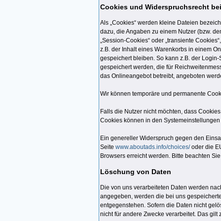
Cookies und Widerspruchsrecht be
Als „Cookies“ werden kleine Dateien bezeich
dazu, die Angaben zu einem Nutzer (bzw. de
„Session-Cookies“ oder „transiente Cookies“
z.B. der Inhalt eines Warenkorbs in einem O
gespeichert bleiben. So kann z.B. der Logi
gespeichert werden, die für Reichweitenmes
das Onlineangebot betreibt, angeboten werde
Wir können temporäre und permanente Cooki
Falls die Nutzer nicht möchten, dass Cookie
Cookies können in den Systemeinstellungen
Ein genereller Widerspruch gegen den Einsat
Seite
www.aboutads.info/choices/
oder die E
Browsers erreicht werden. Bitte beachten Si
Löschung von Daten
Die von uns verarbeiteten Daten werden nac
angegeben, werden die bei uns gespeicherten
entgegenstehen. Sofern die Daten nicht gelös
nicht für andere Zwecke verarbeitet. Das gil