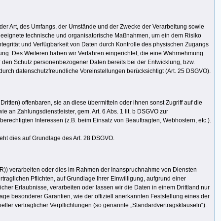
 der Art, des Umfangs, der Umstände und der Zwecke der Verarbeitung sowie
n, geeignete technische und organisatorische Maßnahmen, um ein dem Risiko
egrität und Verfügbarkeit von Daten durch Kontrolle des physischen Zugangs
nnung. Des Weiteren haben wir Verfahren eingerichtet, die eine Wahrnehmung
 den Schutz personenbezogener Daten bereits bei der Entwicklung, bzw.
rch datenschutzfreundliche Voreinstellungen berücksichtigt (Art. 25 DSGVO).
en) offenbaren, sie an diese übermitteln oder ihnen sonst Zugriff auf die
e an Zahlungsdienstleister, gem. Art. 6 Abs. 1 lit. b DSGVO zur
r berechtigten Interessen (z.B. beim Einsatz von Beauftragten, Webhostern, etc.).
ieht dies auf Grundlage des Art. 28 DSGVO.
EWR)) verarbeiten oder dies im Rahmen der Inanspruchnahme von Diensten
rtraglichen Pflichten, auf Grundlage Ihrer Einwilligung, aufgrund einer
icher Erlaubnisse, verarbeiten oder lassen wir die Daten in einem Drittland nur
age besonderer Garantien, wie der offiziell anerkannten Feststellung eines der
eller vertraglicher Verpflichtungen (so genannte „Standardvertragsklauseln“).