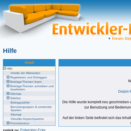
▼
Forum: Del
Hilfe
Inhalt
Hilfe
Inhalte der Webseiten
Registrieren und Einloggen
W
Beiträge/Themen lesen
Beiträge/Themen schreiben und
bearbeiten
Delphi-
Sitemap
Sidebar
Die Hilfe wurde komplett neu geschriebe
Beitragszähler
Benutzergruppen & versteckte
zur Benutzung und Bedienung 
Sparten
Sitemap
Auf der linken Seite befindet sich das Inhal
Virtueller Anprechpartner
Promotiontour
Entwickler-Ecke
zurück zu: