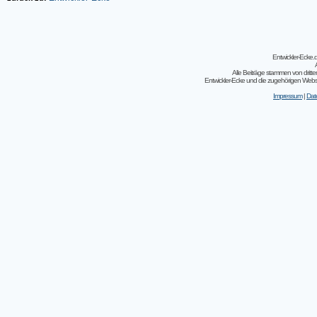
Entwickler-Ecke
Alle Beiträge stammen von dritt
Entwickler-Ecke und die zugehörigen Webseit
Impressum
|
Dat