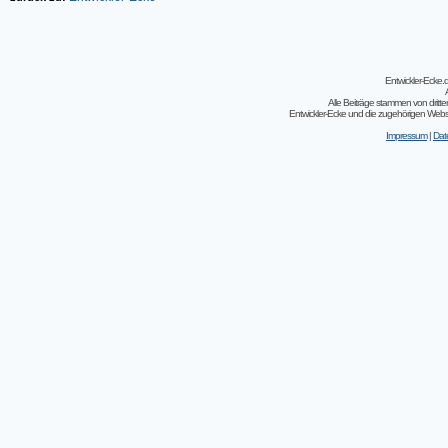
Entwickler-Ecke
Alle Beiträge stammen von dritt
Entwickler-Ecke und die zugehörigen Webseit
Impressum
|
Dat