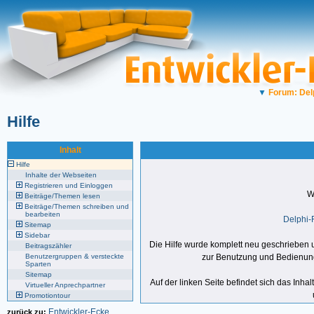
▼
Forum: Del
Hilfe
Inhalt
Hilfe
Inhalte der Webseiten
Registrieren und Einloggen
W
Beiträge/Themen lesen
Beiträge/Themen schreiben und
bearbeiten
Delphi-
Sitemap
Sidebar
Die Hilfe wurde komplett neu geschriebe
Beitragszähler
Benutzergruppen & versteckte
zur Benutzung und Bedienung 
Sparten
Sitemap
Auf der linken Seite befindet sich das Inhal
Virtueller Anprechpartner
Promotiontour
Entwickler-Ecke
zurück zu: