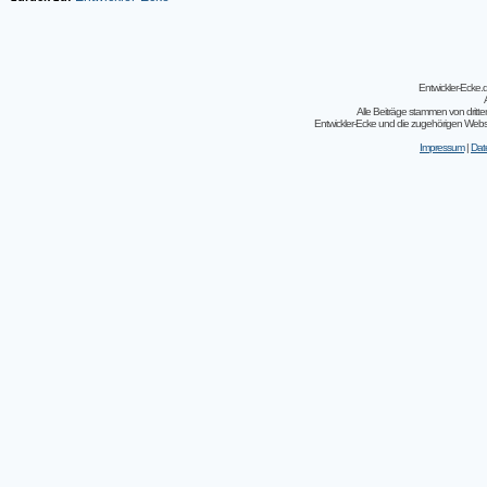
Entwickler-Ecke
Alle Beiträge stammen von dritt
Entwickler-Ecke und die zugehörigen Webseit
Impressum
|
Dat