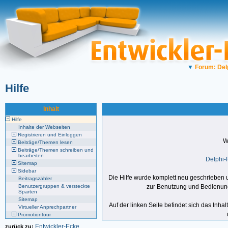
▼
Forum: Del
Hilfe
Inhalt
Hilfe
Inhalte der Webseiten
Registrieren und Einloggen
W
Beiträge/Themen lesen
Beiträge/Themen schreiben und
bearbeiten
Delphi-
Sitemap
Sidebar
Die Hilfe wurde komplett neu geschriebe
Beitragszähler
Benutzergruppen & versteckte
zur Benutzung und Bedienung 
Sparten
Sitemap
Auf der linken Seite befindet sich das Inhal
Virtueller Anprechpartner
Promotiontour
Entwickler-Ecke
zurück zu: